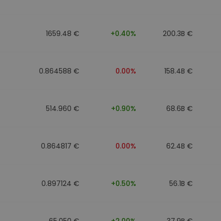
walut
1659.48 €
+0.40%
200.3B €
0.864588 €
0.00%
158.4B €
514.960 €
+0.90%
68.6B €
0.864817 €
0.00%
62.4B €
0.897124 €
+0.50%
56.1B €
65.050 €
+2.00%
37.9B €