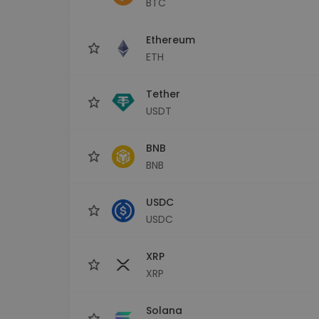
BTC
Explorer inwestycji
Znajdź swoją strategię krypto
Ethereum
ETH
Tether
USDT
BNB
BNB
USDC
USDC
XRP
XRP
Solana