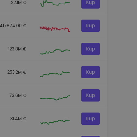
Kup
22.1M €
Kup
417874.00 €
Kup
123.8M €
Kup
253.2M €
Kup
73.6M €
Kup
31.4M €