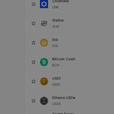
Chainlink
LINK
Stellar
XLM
Dai
DAI
Bitcoin Cash
BCH
USD1
USD1
Ethena USDe
USDE
Gram (prev.