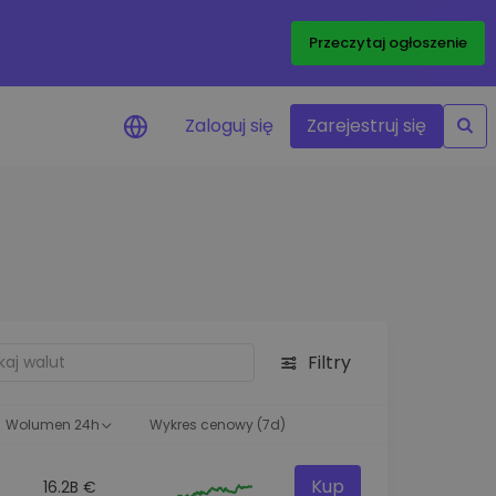
Przeczytaj ogłoszenie
Zaloguj się
Zarejestruj się
enowe
je cen ulubionych
czasie rzeczywistym
aj aktywa
liwości inwestycyjne
Filtry
ortfolio
na obserwacja
ąca optymalne wyniki
Wolumen 24h
Wykres cenowy (7d)
Kup
16.2B €