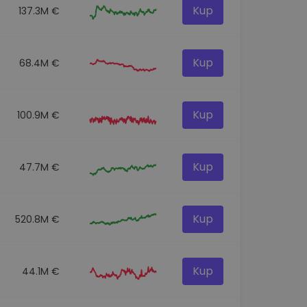
Kup
137.3M €
Kup
68.4M €
Kup
100.9M €
Kup
47.7M €
Kup
520.8M €
Kup
44.1M €