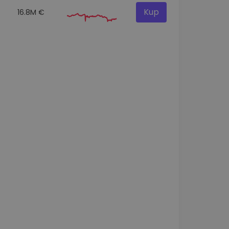
Kup
16.8M €