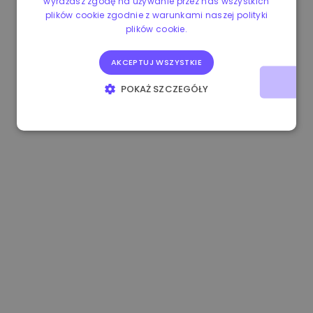
wyrażasz zgodę na używanie przez nas wszystkich
plików cookie zgodnie z warunkami naszej polityki
1.180000 €
+1.90%
3.2B €
plików cookie.
AKCEPTUJ WSZYSTKIE
POKAŻ SZCZEGÓŁY
NIEZBĘDNE
WYDAJNOŚĆ
TARGETOWANIE
FUNKCJONALNOŚĆ