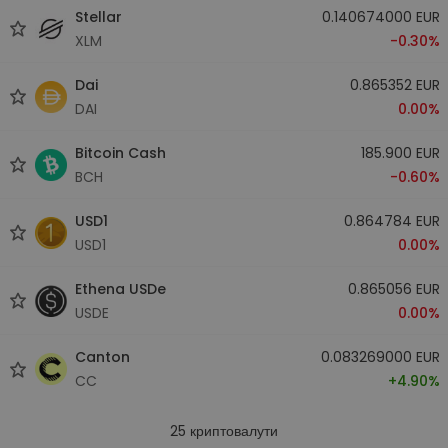
Stellar
0.140674000 EUR
XLM
-0.30%
Dai
0.865352 EUR
DAI
0.00%
Bitcoin Cash
185.900 EUR
BCH
-0.60%
USD1
0.864784 EUR
USD1
0.00%
Ethena USDe
0.865056 EUR
USDE
0.00%
Canton
0.083269000 EUR
CC
+4.90%
25
криптовалути