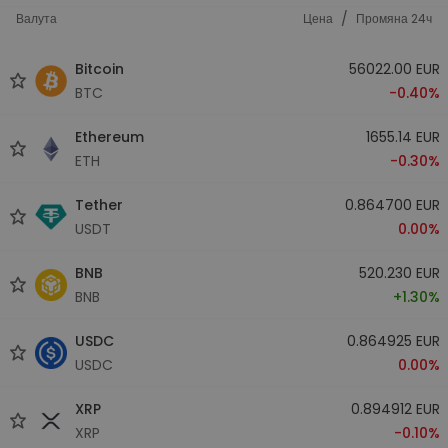
/
Валута
Цена
Промяна 24ч
Bitcoin
56022.00 EUR
BTC
-0.40%
Ethereum
1655.14 EUR
ETH
-0.30%
Tether
0.864700 EUR
USDT
0.00%
BNB
520.230 EUR
BNB
+1.30%
USDC
0.864925 EUR
USDC
0.00%
XRP
0.894912 EUR
XRP
-0.10%