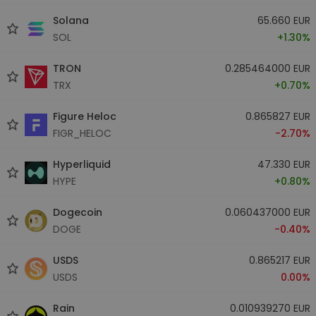
Solana
65.660 EUR
SOL
+1.30%
TRON
0.285464000 EUR
TRX
+0.70%
Figure Heloc
0.865827 EUR
FIGR_HELOC
-2.70%
Hyperliquid
47.330 EUR
HYPE
+0.80%
Dogecoin
0.060437000 EUR
DOGE
-0.40%
USDS
0.865217 EUR
USDS
0.00%
Rain
0.010939270 EUR