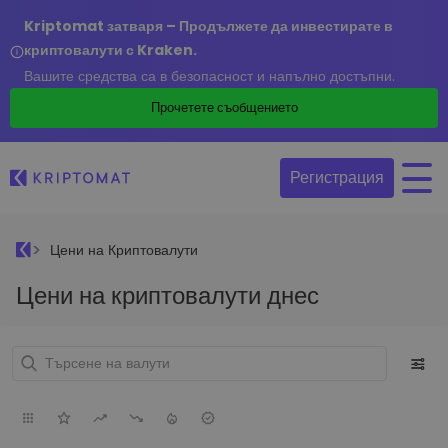
Kriptomat затваря – Продължете да инвестирате в
криптовалути с Kraken.
Вашите средства са в безопасност и напълно достъпни.
Прочетете съобщението
Регистрация
Цени на Криптовалути
Цени на криптовалути днес