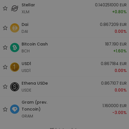
Stellar
0.140251000 EUR
XLM
+0.80%
Dai
0.867209 EUR
DAI
0.00%
Bitcoin Cash
187.190 EUR
BCH
+1.60%
USD1
0.867184 EUR
USD1
0.00%
Ethena USDe
0.867107 EUR
USDE
0.00%
Gram (prev.
1.160000 EUR
Toncoin)
-3.00%
GRAM