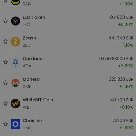
RAIN
+1.30%
LEO Token
8.4800 EUR
LEO
+0.20%
Zcash
441.940 EUR
ZEC
+1.10%
Cardano
0.175363000 EUR
ADA
+7.20%
Monero
320.330 EUR
XMR
+1.00%
WhiteBIT Coin
48.700 EUR
WBT
+0.10%
Chainlink
7.1200 EUR
LINK
+1.30%