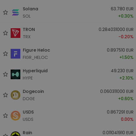
Solana
63.780 EUR
SOL
+0.30%
TRON
0.284031000 EUR
TRX
-0.20%
Figure Heloc
0.897510 EUR
FIGR_HELOC
+1.50%
Hyperliquid
49.230 EUR
HYPE
+2.10%
Dogecoin
0.060311000 EUR
DOGE
+0.60%
USDS
0.867291 EUR
USDS
0.00%
Rain
0.011041910 EUR