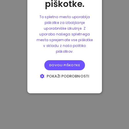
piškotke.
To spletno mesto uporablja
piškotke za izboljšanje
uporabniške izkušnje. Z
uporabo našega spletnega
mesta sprejemate vse piškotke
v skladu z našo politiko
piškotkov.
DOVOLI PIŠKOTKE
POKAŽI PODROBNOSTI
NUJNO POTREBNI
IZVEDBENI
CILJANJE
FUNKCIONALNOST