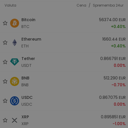
/
Valuta
Cena
Sprememba 24ur
Bitcoin
56374.00 EUR
BTC
+0.40%
Ethereum
1660.44 EUR
ETH
+0.40%
Tether
0.866791 EUR
USDT
0.00%
BNB
512.290 EUR
BNB
-0.70%
USDC
0.867075 EUR
USDC
0.00%
XRP
0.895851 EUR
XRP
-1.00%