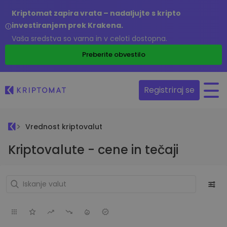
Kriptomat zapira vrata – nadaljujte s kripto
investiranjem prek Krakena.
Vaša sredstva so varna in v celoti dostopna.
Preberite obvestilo
Registriraj se
Vrednost kriptovalut
Kriptovalute - cene in tečaji