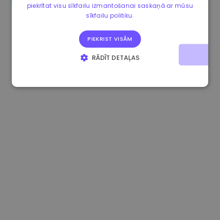
piekrītat visu sīkfailu izmantošanai saskaņā ar mūsu
1.170000 €
+2.60%
3.2B €
sīkfailu politiku.
PIEKRIST VISĀM
RĀDĪT DETAĻAS
STRIKTI NEPIECIEŠAMIE
VEIKTSPĒJAS
MĒRĶA
FUNKCIONALITĀTES