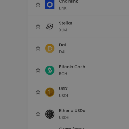
Chainlink
LINK
Stellar
XLM
Dai
DAI
Bitcoin Cash
BCH
USD1
USD1
Ethena USDe
USDE
Gram (prev.