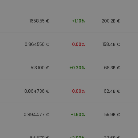
1658.55 €
+1.10%
200.2B €
0.864550 €
0.00%
158.4B €
513.100 €
+0.30%
68.3B €
0.864736 €
0.00%
62.4B €
0.894477 €
+1.60%
55.9B €
64.570 €
+2.90%
37.6B €