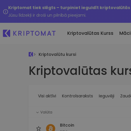
Kriptomat tiek slēgts – turpiniet ieguldīt kriptovalūtās
Jūsu līdzekļi ir droši un pilnībā pieejami.
Kriptovalūtas Kurss
Māci
Kriptovalūtu kursi
Pirkt un pārdot kripto
Kriptovalūtas kur
Visas cenas
Tikko 
Pērciet vairāk nekā 300
Vairāk nekā 300 kriptovalūtu
Nesen 
kriptovalūtas
Ja es
Lielākie Ieguvēji un Zaudētāji
Kripto maiņa
vērtī
Atrodiet investīciju iespējas
Vairāk nekā 1000 valūtu pā
...šodi
iespējas
Visi aktīvi
Kontrolsaraksts
Ieguvēji
Zaudē
Inteliģentie portfeļi
Gudrs veids, kā investēt
Valūta
kriptovalūtās
Kriptomat Maks
Bitcoin
Drošs un vienkāršs kriptova