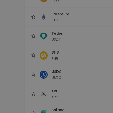
BTC
maks
Ieguldījumu palīgs
Ethereum
Atrodi savu kripto stratēģiju
ETH
Tether
USDT
BNB
BNB
USDC
USDC
XRP
XRP
Solana