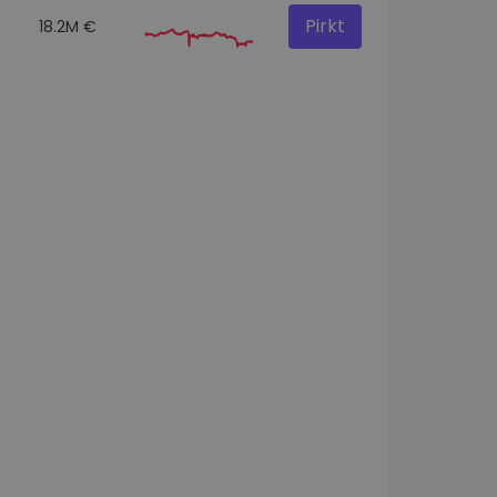
Pirkt
18.2M €