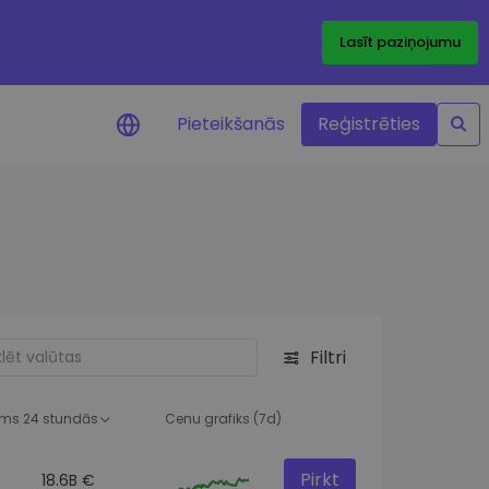
Lasīt paziņojumu
Pieteikšanās
Reģistrēties
ājumi par cenām
ienītāko žetonu cenu
ājumi reāllaikā
 investīciju iespējas
Filtri
a analīze
tziņas optimālai
ai
ms 24 stundās
Cenu grafiks (7d)
Pirkt
18.6B €