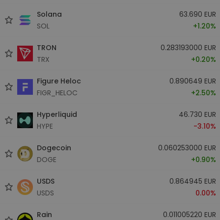
Solana
63.690 EUR
SOL
+1.20%
TRON
0.283193000 EUR
TRX
+0.20%
Figure Heloc
0.890649 EUR
FIGR_HELOC
+2.50%
Hyperliquid
46.730 EUR
HYPE
-3.10%
Dogecoin
0.060253000 EUR
DOGE
+0.90%
USDS
0.864945 EUR
USDS
0.00%
Rain
0.011005220 EUR