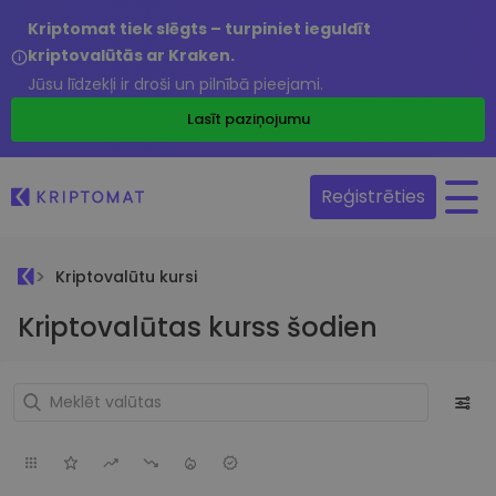
Kriptomat tiek slēgts – turpiniet ieguldīt
kriptovalūtās ar Kraken.
Jūsu līdzekļi ir droši un pilnībā pieejami.
Lasīt paziņojumu
Reģistrēties
Kriptovalūtu kursi
Kriptovalūtas kurss šodien