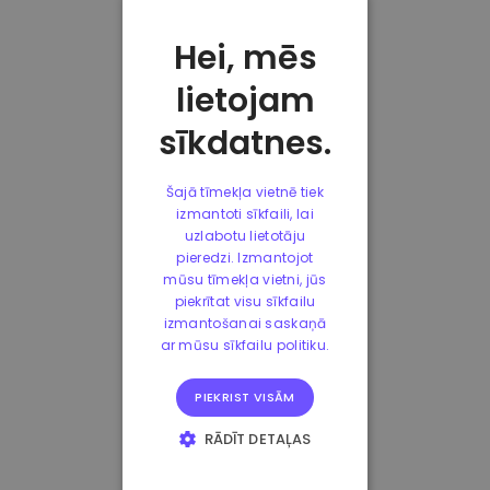
Hei, mēs
lietojam
sīkdatnes.
Šajā tīmekļa vietnē tiek
izmantoti sīkfaili, lai
uzlabotu lietotāju
pieredzi. Izmantojot
mūsu tīmekļa vietni, jūs
piekrītat visu sīkfailu
izmantošanai saskaņā
ar mūsu sīkfailu politiku.
PIEKRIST VISĀM
RĀDĪT DETAĻAS
STRIKTI