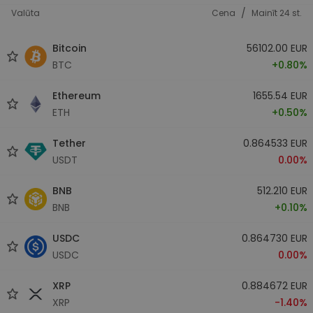
/
Valūta
Cena
Mainīt 24 st.
Bitcoin
56102.00 EUR
BTC
+0.80%
Ethereum
1655.54 EUR
ETH
+0.50%
Tether
0.864533 EUR
USDT
0.00%
BNB
512.210 EUR
BNB
+0.10%
USDC
0.864730 EUR
USDC
0.00%
XRP
0.884672 EUR
XRP
-1.40%