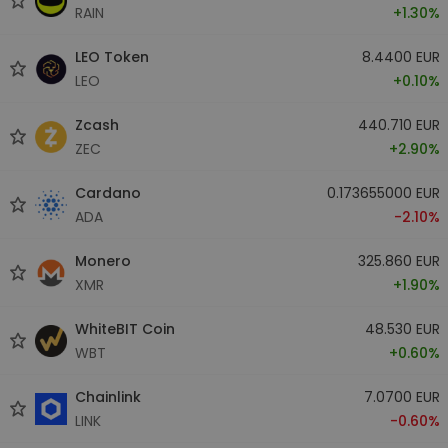
RAIN
+1.30%
LEO Token
8.4400 EUR
LEO
+0.10%
Zcash
440.710 EUR
ZEC
+2.90%
Cardano
0.173655000 EUR
ADA
-2.10%
Monero
325.860 EUR
XMR
+1.90%
WhiteBIT Coin
48.530 EUR
WBT
+0.60%
Chainlink
7.0700 EUR
LINK
-0.60%