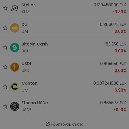
Stellar
0.139458000 EUR
XLM
-3.80%
Dai
0.866072 EUR
DAI
0.00%
Bitcoin Cash
183.350 EUR
BCH
0.00%
USD1
0.865650 EUR
USD1
0.00%
Canton
0.087241000 EUR
CC
-6.90%
Ethena USDe
0.865673 EUR
USDE
-0.10%
25
κρυπτονομίσματα