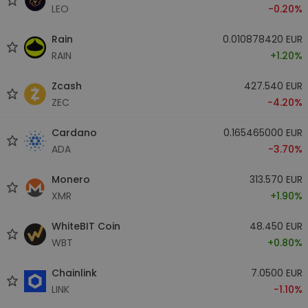
LEO
-0.20%
Rain
0.010878420 EUR
RAIN
+1.20%
Zcash
427.540 EUR
ZEC
-4.20%
Cardano
0.165465000 EUR
ADA
-3.70%
Monero
313.570 EUR
XMR
+1.90%
WhiteBIT Coin
48.450 EUR
WBT
+0.80%
Chainlink
7.0500 EUR
LINK
-1.10%