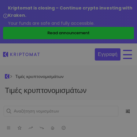
Kriptomat is closing – Continue crypto investing with
Kraken.
Your funds are safe and fully accessible.
Read announcement
Εγγραφή
Τιμές κρυπτονομισμάτων
Τιμές κρυπτονομισμάτων