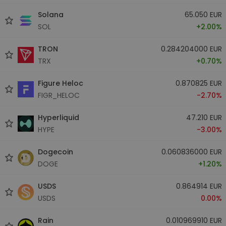
Solana
65.050 EUR
SOL
+2.00%
TRON
0.284204000 EUR
TRX
+0.70%
Figure Heloc
0.870825 EUR
FIGR_HELOC
-2.70%
Hyperliquid
47.210 EUR
HYPE
-3.00%
Dogecoin
0.060836000 EUR
DOGE
+1.20%
USDS
0.864914 EUR
USDS
0.00%
Rain
0.010969910 EUR