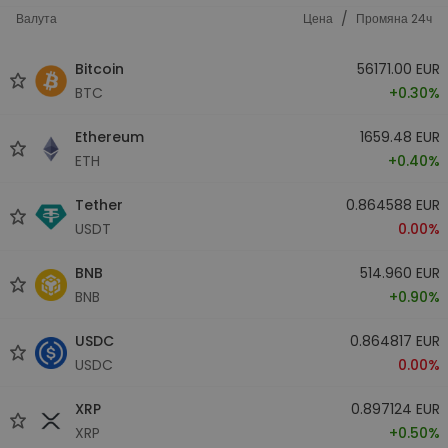
/
Валута
Цена
Промяна 24ч
Bitcoin
56171.00 EUR
BTC
+0.30%
Ethereum
1659.48 EUR
ETH
+0.40%
Tether
0.864588 EUR
USDT
0.00%
BNB
514.960 EUR
BNB
+0.90%
USDC
0.864817 EUR
USDC
0.00%
XRP
0.897124 EUR
XRP
+0.50%