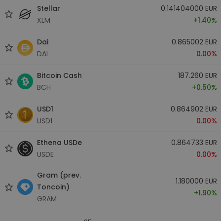
Stellar
0.141404000 EUR
XLM
+1.40%
Dai
0.865002 EUR
DAI
0.00%
Bitcoin Cash
187.260 EUR
BCH
+0.50%
USD1
0.864902 EUR
USD1
0.00%
Ethena USDe
0.864733 EUR
USDE
0.00%
Gram (prev.
1.180000 EUR
Toncoin)
+1.90%
GRAM