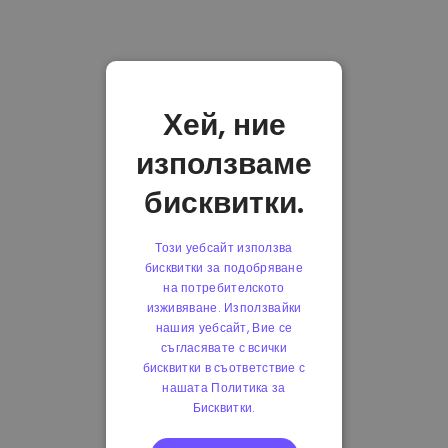
Хей, ние
използваме
бисквитки.
Този уебсайт използва
бисквитки за подобряване
на потребителското
изживяване. Използвайки
нашия уебсайт, Вие се
съгласявате с всички
бисквитки в съответствие с
нашата Политика за
Бисквитки.