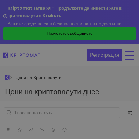
Kriptomat затваря – Продължете да инвестирате в
криптовалути с Kraken.
Вашите средства са в безопасност и напълно достъпни.
Прочетете съобщението
Регистрация
Цени на Криптовалути
Цени на криптовалути днес