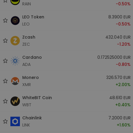
RAIN
-0.50%
LEO Token
8.3900 EUR
LEO
-0.50%
Zcash
432.040 EUR
ZEC
-1.20%
Cardano
0.172525000 EUR
ADA
-0.80%
Monero
326.570 EUR
XMR
+2.00%
WhiteBIT Coin
48.610 EUR
WBT
+0.40%
Chainlink
7.2000 EUR
LINK
+1.60%