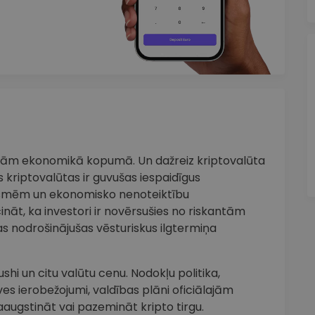
iņām ekonomikā kopumā. Un dažreiz kriptovalūta
 kriptovalūtas ir guvušas iespaidīgus
smēm un ekonomisko nenoteiktību
cināt, ka investori ir novērsušies no riskantām
s nodrošinājušas vēsturiskus ilgtermiņa
shi un citu valūtu cenu. Nodokļu politika,
ves ierobežojumi, valdības plāni oficiālajām
aaugstināt vai pazemināt kripto tirgu.