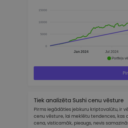
15000
10000
5000
0
Jan 2024
Jul 2024
Portfeļa vē
Pi
Tiek analizēta Sushi cenu vēsture
Pirms iegādāties jebkuru kriptovalūtu, ir vēr
cenu vēsture, lai meklētu tendences, kas a
cena, visticamāk, pieaugs, nevis samazinās