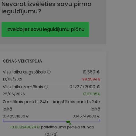
Nevarat izvēlēties savu pirmo
ieguldījumu?
Izveidojiet savu ieguldījumu plānu
CENAS VEIKTSPĒJA
Visu laiku augstākais
19.560 €
13/03/2021
-99.2594%
Visu laiku zemākais
0.122772000 €
25/06/2026
17.97105%
Zemākais punkts 24h
Augstākais punkts 24h
laikā
laikā
0.140531000 €
0.146749000 €
+0.000248024 €
palielinājums pēdējā stundā
(0.17%)