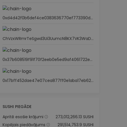
0xd4d42f0b6def4ce0383636770ef773390d85c61a
ChVzxWRmrTeSgwd3Ui3UumcN8KX7VK3WaD4KGeSKpypj
0x37b608519f91f70f2eeb0e5ed9af4061722e4f76
0x17bff452dae47e07cea877ff0e1aba17eb62b0ab
SUSHI PIEGĀDE
Apritē esošie krājumi
273,012,266.13 SUSHI
Kopējais piedāvājums
291,514,753.9 SUSHI