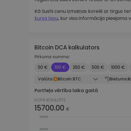
Kā Sushi cenu izmaiņas korelē ar tirgus
kursa lapu
, kur visa informācija pieejama v
Bitcoin DCA kalkulators
Pirkuma summa:
50 €
100 €
250 €
500 €
1000 €
Valūta:
Bitcoin BTC
Biežums:
I
Portfeļa vērtība laika gaitā
KOPĀ IEGULDĪTS
15700.00
€
25000
20000