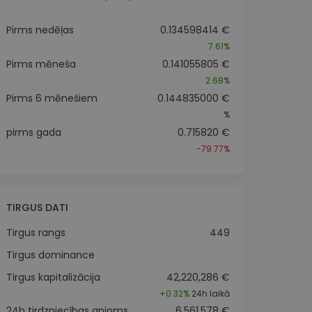
Pirms nedēļas
0.134598414 €
7.61%
Pirms mēneša
0.141055805 €
2.68%
Pirms 6 mēnešiem
0.144835000 €
%
pirms gada
0.715820 €
-79.77%
TIRGUS DATI
Tirgus rangs
449
Tirgus dominance
Tirgus kapitalizācija
42,220,286 €
+
0.32%
24h laikā
24h tirdzniecības apjoms
6,561,578 €