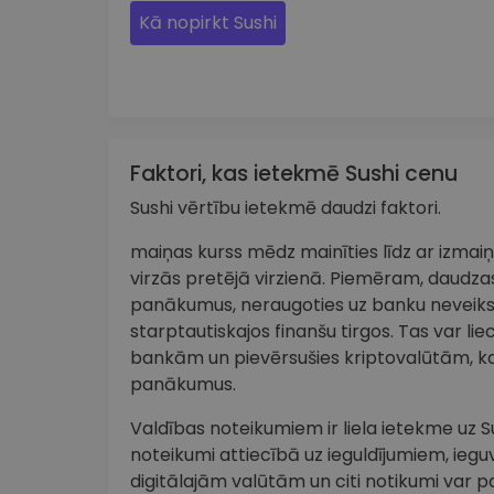
Kā nopirkt Sushi
Faktori, kas ietekmē Sushi cenu
Sushi vērtību ietekmē daudzi faktori.
maiņas kurss mēdz mainīties līdz ar izma
virzās pretējā virzienā. Piemēram, daudzas
panākumus, neraugoties uz banku neveik
starptautiskajos finanšu tirgos. Tas var lie
bankām un pievērsušies kriptovalūtām, ka
panākumus.
Valdības noteikumiem ir liela ietekme uz Su
noteikumi attiecībā uz ieguldījumiem, iegu
digitālajām valūtām un citi notikumi var p