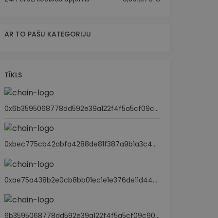
AR TO PAŠU KATEGORIJU
TĪKLS
0x6b3595068778dd592e39a122f4f5a5cf09c90fe2
0xbec775cb42abfa4288de81f387a9b1a3c4bc552a
0xae75a438b2e0cb8bb01ec1e1e376de11d44477cc
6b3595068778dd592e39a122f4f5a5cf09c90fe2.factory.bridge.near