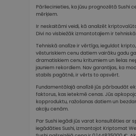
Pārliecinieties, ka jūsu prognozētā Sushi c
mērķiem.
Ir neskaitāmi veidi, kā analizēt kriptova
Divi no visbiežāk izmantotajiem ir tehnisk
Tehniskā analīze ir vērtīga, ieguldot krip
vēsturiskiem cenu datiem vairāku gadu 
dramatiskiem cenu kritumiem un lielas ne
jauniem rekordiem. Nav garantijas, ka modeli
stabils pagātnē, ir vērts to apsvērt.
Fundamentālajā analīzē jūs pārbaudāt ekon
faktorus, kas ietekmē cenas. Jūs apkopoj
kopproduktu, ražošanas datiem un bezdarb
akciju cenām.
Par Sushi iegādi jūs varat konsultēties ar sp
iegādāties Sushi, izmantojot Kriptomat Web3 
Sushi pašreizējā cena ir 0.144835000 €. A