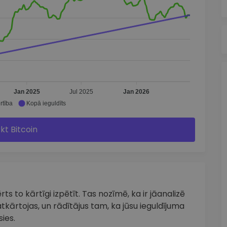
Jan 2025
Jul 2025
Jan 2026
rtība
Kopā ieguldīts
rkt Bitcoin
ts to kārtīgi izpētīt. Tas nozīmē, ka ir jāanalizē
tkārtojas, un rādītājus tam, ka jūsu ieguldījuma
ies.