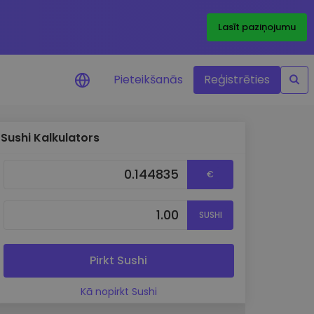
Lasīt paziņojumu
Pieteikšanās
Reģistrēties
Sushi Kalkulators
ājumi par cenām
ienītāko žetonu cenu
€
ājumi reāllaikā
SUSHI
 investīciju iespējas
a analīze
tziņas optimālai
Pirkt Sushi
ai
Kā nopirkt Sushi