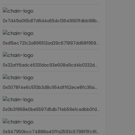
0x7d49a065d17d6d4a55dc13649901fdbb98b2afba
0xd15ec721c2a896512ad29c671997dd68f9593226
0x32aff6adc46331dac93e608a9cd4b0332d93a23a
0x0078f4e6c5113b3d8c954dff62ece8fc36a8411f86f1cbb48a52527e22e73be2
0x0b3f868e0be5597d5db7feb59e1cadbb0fdda50a
0x947950bcc74888a40ffa2593c5798f11fc9124c4