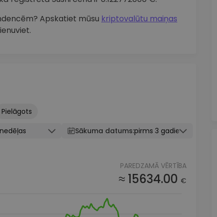
 tendencēm? Apskatiet mūsu
kriptovalūtu maiņas
ienuviet.
Pielāgots
knedēļas
Sākuma datums:
pirms 3 gadiem
PAREDZAMĀ VĒRTĪBA
≈ 15634.00
€