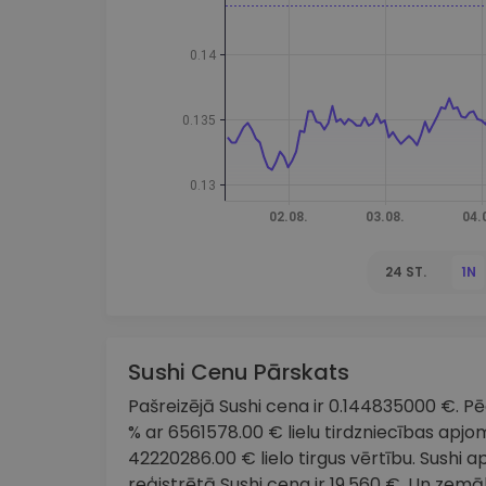
maks
Ieguldījumu palīgs
Atrodi savu kripto stratēģiju
24 ST.
1N
Sushi Cenu Pārskats
Pašreizējā Sushi cena ir 0.144835000 €. Pēd
% ar 6561578.00 € lielu tirdzniecības apjom
42220286.00 € lielo tirgus vērtību. Sushi 
reģistrētā Sushi cena ir 19.560 €. Un zemā