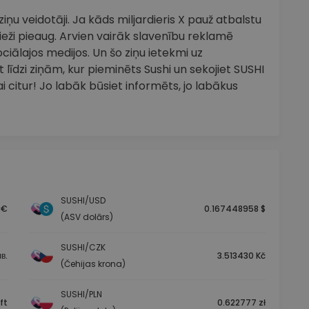
ņu veidotāji. Ja kāds miljardieris X pauž atbalstu
eži pieaug. Arvien vairāk slavenību reklamē
ciālajos medijos. Un šo ziņu ietekmi uz
līdzi ziņām, kur pieminēts Sushi un sekojiet SUSHI
 citur! Jo labāk būsiet informēts, jo labākus
SUSHI/USD
 €
0.167448958 $
(ASV dolārs)
SUSHI/CZK
в.
3.513430 Kč
(Čehijas krona)
SUSHI/PLN
ft
0.622777 zł