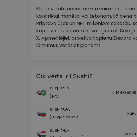
Kriptovalūtu cenas arvien vairāk ietekmē zi
konkrētai monētai vai žetonam, tā cena bi
kriptovalūtas un NFT miljoniem sekotāju so
kriptovalūtu cenām nevar ignorēt. Sekojiet 
X. Apmeklējiet projekta kopienu Discord vai
lēmumus varēsiet pieņemt.
Cik vērts ir 1 Sushi?
SUSHI/EUR
0.144835000
(eiro)
SUSHI/BGN
NaN л
(Bulgārijas lev)
SUSHI/HUF
52.589 