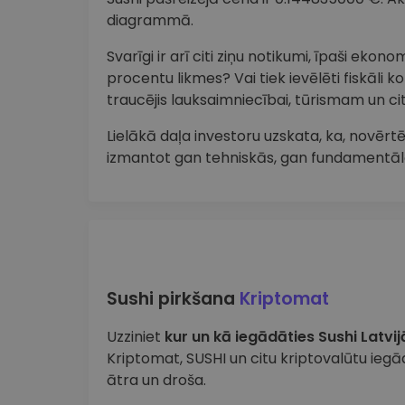
diagrammā.
Svarīgi ir arī citi ziņu notikumi, īpaši ekon
procentu likmes? Vai tiek ievēlēti fiskāli k
traucējis lauksaimniecībai, tūrismam un 
Lielākā daļa investoru uzskata, ka, novērtē
izmantot gan tehniskās, gan fundamentāl
Sushi pirkšana
Kriptomat
Uzziniet
kur un kā iegādāties Sushi Latvij
Kriptomat, SUSHI un citu kriptovalūtu iegād
ātra un droša.