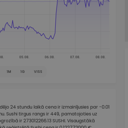
1M
1G
VISS
ējo 24 stundu laikā cena ir izmainījusies par -0.01
u. Sushi tirgus rangs ir 449, pamatojoties uz
apgrozībā ir 273012266.13 SUSHI. Visaugstākā
kā reģistrētā Sushi cena ir 0.122772000 €.