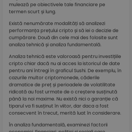
mulează pe obiectivele tale financiare pe
termen scurt și lung.
Există nenumărate modalități să analizezi
performanța prețului cripto și să iei o decizie de
cumpărare. Două din cele mai des folosite sunt
analiza tehnică și analiza fundamentală.
Analiza tehnică este valoroasă pentru investițiile
cripto chiar dacă nu ai acces la istoricul de date
pentru ani întregi în graficul Sushi. De exemplu, în
cazurile multor criptomonede, căderile
dramatice de preț și perioadele de volatilitate
ridicată au fost urmate de o creștere susținută
până la noi maxime. Nu există nici o garanție că
tiparul va fi susținut în viitor, dar daca a fost
consecvent în trecut, merită luat în considerare.
În analiza fundamentală, examinezi factorii
economici, financiari, politici și sociali care