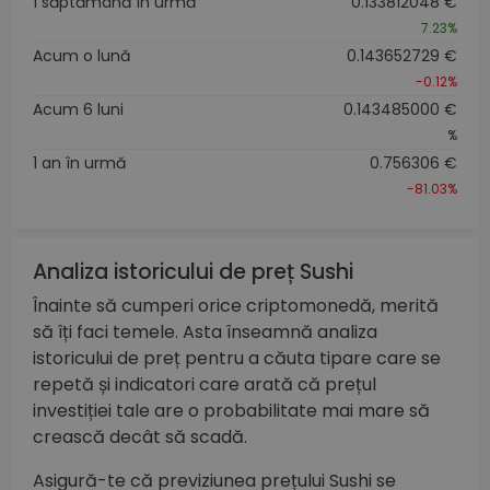
1 săptămână în urmă
0.133812048 €
7.23%
Acum o lună
0.143652729 €
-0.12%
Acum 6 luni
0.143485000 €
%
1 an în urmă
0.756306 €
-81.03%
Analiza istoricului de preț Sushi
Înainte să cumperi orice criptomonedă, merită
să îți faci temele. Asta înseamnă analiza
istoricului de preț pentru a căuta tipare care se
repetă și indicatori care arată că prețul
investiției tale are o probabilitate mai mare să
crească decât să scadă.
Asigură-te că previziunea prețului Sushi se