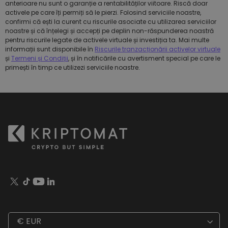
anterioare nu sunt o garanție a rentabilităților viitoare. Riscă doar
activele pe care îți permiți să le pierzi. Folosind serviciile noastre,
confirmi că ești la curent cu riscurile asociate cu utilizarea serviciilor
noastre și că înțelegi și accepți pe deplin non-răspunderea noastră
pentru riscurile legate de activele virtuale și investiția ta. Mai multe
informații sunt disponibile în
Riscurile tranzacționării activelor virtuale
și
Termeni și Condiții
, și în notificările cu avertisment special pe care le
primești în timp ce utilizezi serviciile noastre.
€ EUR