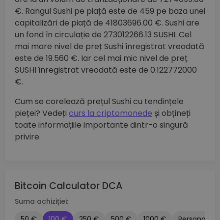
€. Rangul Sushi pe piață este de 459 pe baza unei
capitalizări de piață de 41803696.00 €. Sushi are
un fond în circulație de 273012266.13 SUSHI. Cel
mai mare nivel de preț Sushi înregistrat vreodată
este de 19.560 €. Iar cel mai mic nivel de preț
SUSHI înregistrat vreodată este de 0.122772000
€.
Cum se corelează prețul Sushi cu tendințele
pieței? Vedeți
curs la criptomonede
și obțineți
toate informațiile importante dintr-o singură
privire.
Bitcoin Calculator DCA
Suma achiziției:
50 €
100 €
250 €
500 €
1000 €
Personalizat