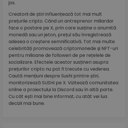
jos.
Creatorii de știri influențează tot mai mult
prețurile cripto. Când un antreprenor miliardar
face o postare pe X, prin care susține o anumită
monedă sau un jeton, prețul său înregistrează
adesea o creștere semnificativă. Tot mai multe
celebrități promovează criptomonede și NFT-uri
pentru milioane de followeri de pe rețelele de
socializare. Efectele acestor susțineri asupra
prețurilor cripto nu pot fi trecute cu vederea.
Caută mențiuni despre Sushi printre știri,
monitorizează SUSHI pe X. Vizitează comunitatea
online a proiectului la Discord sau în altă parte.
Cu cât ești mai bine informat, cu atât vei lua
decizii mai bune.