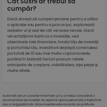
Cât Sushi ar trebui să
cumpăr?
Dacă dorești să cumperi jetoane pentru a utiliza
o aplicație sau pentru a juca un joc, explorează
website-ul și vezi de cât vei avea nevoie. Dacă
vei achiziționa Sushi ca o investiție, vezi
obiectivele tale financiare, fondul tău de investiții
și portofoliul tău. Investitorii deștepți construiesc
portofolii de 10 sau mai multe criptomonede,
punând în balanță factori precum ratele
anticipate de creștere, volatilitatea, nișa pieței și
multe altele.
Acest text are un caracter informativ și nu ar trebui considerat o
recomandare de investiții. Nu exprimă opinia personală a Kriptomat
sau a angajaților săi. Orice investiție este riscantă, iar profiturile