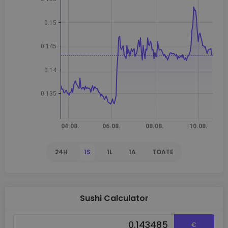
24H
1S
1L
1A
TOATE
Sushi Calculator
€