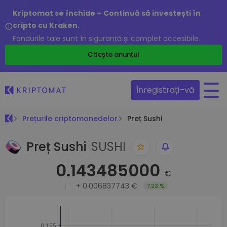
Kriptomat se închide – Continuă să investești în
cripto cu Kraken.
Fondurile tale sunt în siguranță și complet accesibile.
Citește anunțul
Înregistrați–vă
Prețurile criptomonedelor
Preț Sushi
Preț Sushi
SUSHI
0.143485000
€
+
0.006837743 €
7.23 %