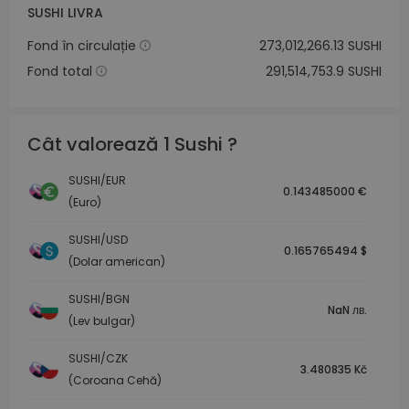
SUSHI LIVRA
Fond în circulație
273,012,266.13 SUSHI
Fond total
291,514,753.9 SUSHI
Cât valorează 1 Sushi ?
SUSHI/EUR
0.143485000 €
(Euro)
SUSHI/USD
0.165765494 $
(Dolar american)
SUSHI/BGN
NaN лв.
(Lev bulgar)
SUSHI/CZK
3.480835 Kč
(Coroana Cehă)