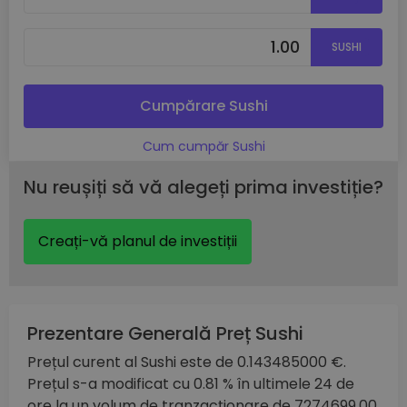
SUSHI
Cumpărare Sushi
Cum cumpăr Sushi
Nu reușiți să vă alegeți prima investiție?
Creați-vă planul de investiții
Prezentare Generală Preț Sushi
Prețul curent al Sushi este de 0.143485000 €.
Prețul s-a modificat cu 0.81 % în ultimele 24 de
ore la un volum de tranzacționare de 7274699.00