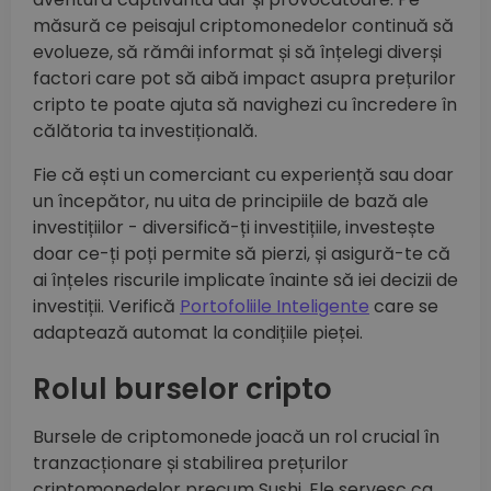
măsură ce peisajul criptomonedelor continuă să
evolueze, să rămâi informat și să înțelegi diverși
factori care pot să aibă impact asupra prețurilor
cripto te poate ajuta să navighezi cu încredere în
călătoria ta investițională.
Fie că ești un comerciant cu experiență sau doar
un începător, nu uita de principiile de bază ale
investițiilor - diversifică-ți investițiile, investește
doar ce-ți poți permite să pierzi, și asigură-te că
ai înțeles riscurile implicate înainte să iei decizii de
investiții. Verifică
Portofoliile Inteligente
care se
adaptează automat la condițiile pieței.
Rolul burselor cripto
Bursele de criptomonede joacă un rol crucial în
tranzacționare și stabilirea prețurilor
criptomonedelor precum Sushi. Ele servesc ca