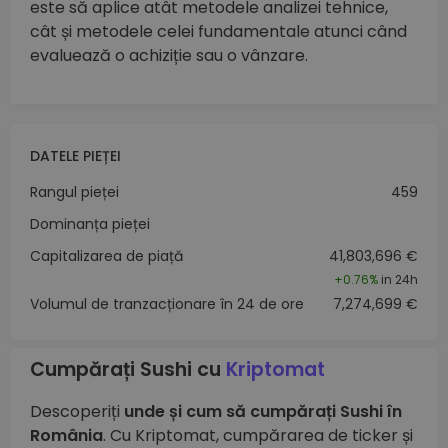
este să aplice atât metodele analizei tehnice,
cât și metodele celei fundamentale atunci când
evaluează o achiziție sau o vânzare.
DATELE PIEȚEI
Rangul pieței
459
Dominanța pieței
Capitalizarea de piață
41,803,696 €
+
0.76%
in 24h
Volumul de tranzacționare în 24 de ore
7,274,699 €
Cumpărați Sushi cu
Kriptomat
Descoperiți
unde și cum să cumpărați Sushi în
România
. Cu Kriptomat, cumpărarea de ticker și