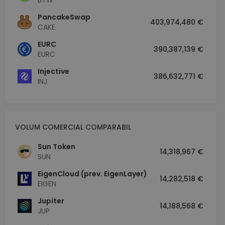
BTW
PancakeSwap
403,974,480 €
CAKE
EURC
390,387,139 €
EURC
Injective
386,632,771 €
INJ
VOLUM COMERCIAL COMPARABIL
Sun Token
14,318,967 €
SUN
EigenCloud (prev. EigenLayer)
14,282,518 €
EIGEN
Jupiter
14,188,568 €
JUP