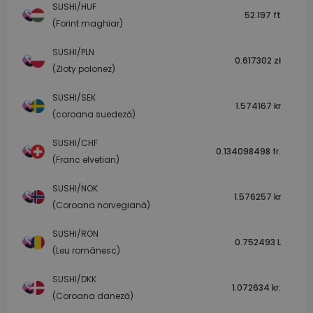
SUSHI/HUF
52.197 ft
(Forint maghiar)
SUSHI/PLN
0.617302 zł
(Zloty polonez)
SUSHI/SEK
1.574167 kr
(coroana suedeză)
SUSHI/CHF
0.134098498 fr.
(Franc elvetian)
SUSHI/NOK
1.576257 kr
(Coroana norvegiană)
SUSHI/RON
0.752493 L
(Leu românesc)
SUSHI/DKK
1.072634 kr.
(Coroana daneză)