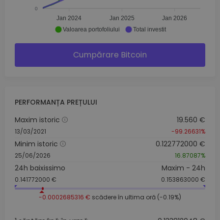
0
Jan 2024
Jan 2025
Jan 2026
Valoarea portofoliului
Total investit
Cumpărare Bitcoin
PERFORMANȚA PREȚULUI
Maxim istoric
19.560 €
13/03/2021
-99.26631%
Minim istoric
0.122772000 €
25/06/2026
16.87087%
24h baixissimo
Maxim - 24h
0.141772000 €
0.153863000 €
-0.0002685316 €
scădere în ultima oră (-0.19%)