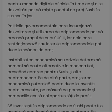
pentru monede digitale oficiale, în timp ce și alte
dezvoltări pot să miște punctul de preț Sushi în
sus sau în jos.
Politicile guvernamentale care încurajează
dezvoltarea și utilizarea de criptomonede pot să
crească pragul de curs SUSHI, iar cele care
restricționează sau interzic criptomonedele pot
duce la scăderi de preț.
Instabilitatea economică sau crizele determină
oamenii să caute alternative la moneda fiat,
crescând cererea pentru Sushi și alte
criptomonede. Pe de altă parte, creșterea
economică puternică poate duce la investiții
cripto crescute, pe măsură ce persoanele și
companiile caută noi oportunități de profit.
Să investești în criptomonede ca Sushi poate fi o
aventură captivantă dar și provocatoare. Pe