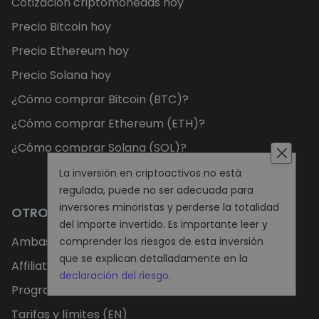
Cotización criptomonedas hoy
Precio Bitcoin hoy
Precio Ethereum hoy
Precio Solana hoy
¿Cómo comprar Bitcoin (BTC)?
¿Cómo comprar Ethereum (ETH)?
¿Cómo comprar Solana (SOL)?
La inversión en criptoactivos no está
regulada, puede no ser adecuada para
inversores minoristas y perderse la totalidad
OTROS
del importe invertido. Es importante leer y
Ambassador program
comprender los riesgos de esta inversión
que se explican detalladamente en la
Affiliate Program
declaración del riesgo
.
Programa de referidos
Tarifas y límites (EN)