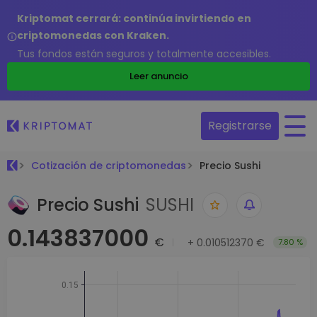
Kriptomat cerrará: continúa invirtiendo en
criptomonedas con Kraken.
Tus fondos están seguros y totalmente accesibles.
Leer anuncio
Registrarse
Cotización de criptomonedas
Precio Sushi
Precio Sushi
SUSHI
0.143837000
€
+
0.010512370 €
7.80 %