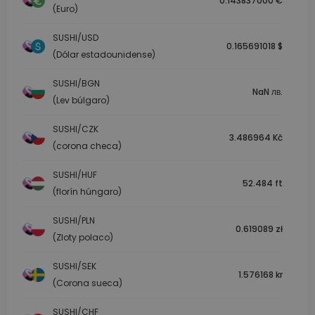
0.143837000 €
(Euro)
SUSHI/USD
0.165691018 $
(Dólar estadounidense)
SUSHI/BGN
NaN лв.
(Lev búlgaro)
SUSHI/CZK
3.486964 Kč
(corona checa)
SUSHI/HUF
52.484 ft
(florín húngaro)
SUSHI/PLN
0.619089 zł
(Zloty polaco)
SUSHI/SEK
1.576168 kr
(Corona sueca)
SUSHI/CHF