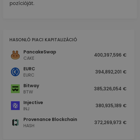
pozícióját.
HASONLÓ PIACI KAPITALIZÁCIÓ
PancakeSwap
400,397,596 €
CAKE
EURC
394,892,201 €
EURC
Bitway
385,326,054 €
BTW
Injective
380,935,189 €
INJ
Provenance Blockchain
372,269,973 €
HASH