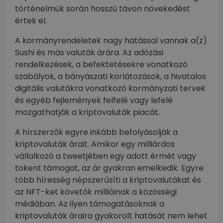
történelmük során hosszú távon növekedést
értek el.
A kormányrendeletek nagy hatással vannak a(z)
Sushi és más valuták árára. Az adózási
rendelkezések, a befektetésekre vonatkozó
szabályok, a bányászati korlátozások, a hivatalos
digitális valutákra vonatkozó kormányzati tervek
és egyéb fejlemények felfelé vagy lefelé
mozgathatják a kriptovaluták piacát.
A hírszerzők egyre inkább befolyásolják a
kriptovaluták árait. Amikor egy milliárdos
vállalkozó a tweetjében egy adott érmét vagy
tokent támogat, az ár gyakran emelkedik. Egyre
több híresség népszerűsíti a kriptovalutákat és
az NFT-ket követők millióinak a közösségi
médiában. Az ilyen támogatásoknak a
kriptovaluták áraira gyakorolt hatását nem lehet