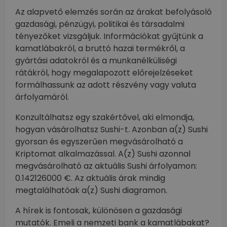
Az alapvető elemzés során az árakat befolyásoló
gazdasági, pénzügyi, politikai és társadalmi
tényezőket vizsgáljuk. Információkat gyűjtünk a
kamatlábakról, a bruttó hazai termékről, a
gyártási adatokról és a munkanélküliségi
rátákról, hogy megalapozott előrejelzéseket
formálhassunk az adott részvény vagy valuta
árfolyamáról.
Konzultálhatsz egy szakértővel, aki elmondja,
hogyan vásárolhatsz Sushi-t. Azonban a(z) Sushi
gyorsan és egyszerűen megvásárolható a
Kriptomat alkalmazással. A(z) Sushi azonnal
megvásárolható az aktuális Sushi árfolyamon:
0.142126000 €. Az aktuális árak mindig
megtalálhatóak a(z) Sushi diagramon.
A hírek is fontosak, különösen a gazdasági
mutatók. Emeli a nemzeti bank a kamatlábakat?