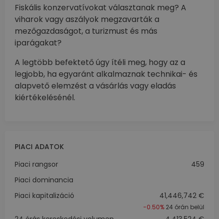
Fiskális konzervatívokat választanak meg? A
viharok vagy aszályok megzavarták a
mezőgazdaságot, a turizmust és más
iparágakat?
A legtöbb befektető úgy ítéli meg, hogy az a
legjobb, ha egyaránt alkalmaznak technikai- és
alapvető elemzést a vásárlás vagy eladás
kiértékelésénél.
PIACI ADATOK
Piaci rangsor
459
Piaci dominancia
Piaci kapitalizáció
41,446,742 €
-0.50%
24 órán belül