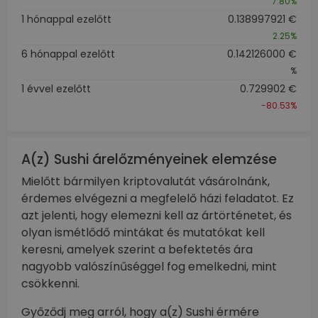
7.80%
1 hónappal ezelőtt
0.138997921 €
2.25%
6 hónappal ezelőtt
0.142126000 €
%
1 évvel ezelőtt
0.729902 €
-80.53%
A(z) Sushi árelőzményeinek elemzése
Mielőtt bármilyen kriptovalutát vásárolnánk,
érdemes elvégezni a megfelelő házi feladatot. Ez
azt jelenti, hogy elemezni kell az ártörténetet, és
olyan ismétlődő mintákat és mutatókat kell
keresni, amelyek szerint a befektetés ára
nagyobb valószínűséggel fog emelkedni, mint
csökkenni.
Győződj meg arról, hogy a(z) Sushi érmére