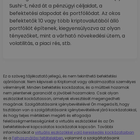
Sushi-t, nézd át a pénzügyi céljaidat, a
befektetési alapodat és portfóliódat. Az okos
befektetők 10 vagy több kriptovalutából álló
portfóliót építenek, kiegyensúlyozva az olyan
tényezőket, mint a várható növekedési ütem, a
volatilitás, a piaci rés, stb.
Ez a szöveg tájékoztató jellegű, és nem tekinthető befektetési
ajánlásnak. Nem képviseli a Kriptomat vagy alkalmazottai személyes
véleményét. Minden befektetés kockázatos, és a múltbeli hozamok
nem jelentenek garanciát a jövőbeli hozamokra. Csak olyan
eszközöket kockáztasson, amelyek elvesztését megengedheti
magának. Szolgáltatásaink igénybevételével Ön megerősíti, hogy
tisztában van a szolgáltatásaink igénybevételével járó kockázatokkal,
és hogy teljes mértékben megérti és elfogadja
felelősségmentességünket a virtuális eszközökkel és az Ön
befektetésével kapcsolatos kockázatok kapcsán. További
információkat a
virtuális eszközökkel való kereskedés kockázataiban
és a
Felhasználási feltételekben
, valamint a szolgáltatásaink