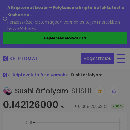
A Kriptomat bezár – Folytassa a kripto befektetést a
Krakennel.
Pénzeszközei biztonságban vannak és teljes mértékben
hozzáférhetők.
Bejelentés elolvasása
Regisztrálok
Kriptovaluta árfolyamok
Sushi árfolyam
Sushi árfolyam
SUSHI
0.142126000
€
+
0.008126552 €
7.80 %