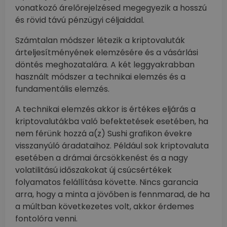
vonatkozó árelőrejelzésed megegyezik a hosszú
és rövid távú pénzügyi céljaiddal.
Számtalan módszer létezik a kriptovaluták
árteljesítményének elemzésére és a vásárlási
döntés meghozatalára. A két leggyakrabban
használt módszer a technikai elemzés és a
fundamentális elemzés.
A technikai elemzés akkor is értékes eljárás a
kriptovalutákba való befektetések esetében, ha
nem férünk hozzá a(z) Sushi grafikon évekre
visszanyúló áradataihoz. Például sok kriptovaluta
esetében a drámai árcsökkenést és a nagy
volatilitású időszakokat új csúcsértékek
folyamatos felállítása követte. Nincs garancia
arra, hogy a minta a jövőben is fennmarad, de ha
a múltban következetes volt, akkor érdemes
fontolóra venni.