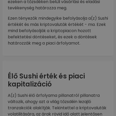
ezeken a tőzsdéken belüli vásárlási és eladási
tevékenység határozza meg.
Ezen tényezők mindegyike befolyásolja a(z) Sushi
értékét és más kriptovaluták értékét - ma. Ezek
mind befolyásolják a kriptopiacon hozott
befektetési döntéseket, és ezek a döntések
határozzák meg a piaci árfolyamot.
Élő Sushi érték és piaci
kapitalizáció
A(z) Sushi élő árfolyama pillanatról pillanatra
változik, ahogy azt a világ tőzsdéin lezajló
tranzakciók alakítják. Tekintettel a kriptovaluták
volatilitására, az árak rövid idő alatt jelentősen