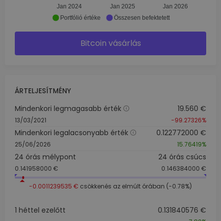
Jan 2024
Jan 2025
Jan 2026
Portfólió értéke
Összesen befektetett
Bitcoin vásárlás
ÁRTELJESÍTMÉNY
Mindenkori legmagasabb érték
19.560 €
13/03/2021
-99.27326%
Mindenkori legalacsonyabb érték
0.122772000 €
25/06/2026
15.76419%
24 órás mélypont
24 órás csúcs
0.141958000 €
0.146384000 €
-0.0011239535 €
csökkenés az elmúlt órában (-0.78%)
1 héttel ezelőtt
0.131840576 €