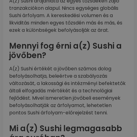
A(z) Sushi árajánlata az egyes tőzsdéken zajló
tranzakciókon alapul. Nincs egységes globális
Sushi árfolyam. A kereskedési volumen és a
likviditás minden egyes tőzsdén más és más, és
ezek a különbségek befolyásolják az árat.
Mennyi fog érni a(z) Sushi a
jövőben?
A(z) Sushi értékét a jövőben számos dolog
befolyásolhatja, beleértve a szabályozás
változását, a lakossági és intézményi befektetők
általi elfogadás mértékét és a technológiai
fejlődést. Mivel ismeretlen jövőbeli események
befolyásolhatják az árfolyamot, lehetetlen
pontos Sushi árfolyam-előrejelzést tenni.
Mi a(z) Sushi legmagasabb