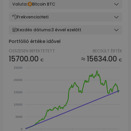
Valuta:
Bitcoin BTC
Frekvencia:
Heti
Kezdés dátuma:
3 évvel ezelőtt
Portfólió értéke idővel
ÖSSZESEN BEFEKTETETT
BECSÜLT ÉRTÉK
15700.00
≈ 15634.00
€
€
25000
20000
15000
10000
5000
0