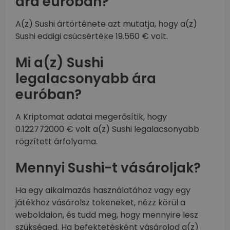
ára euróban?
A(z) Sushi ártörténete azt mutatja, hogy a(z)
Sushi eddigi csúcsértéke 19.560 € volt.
Mi a(z) Sushi
legalacsonyabb ára
euróban?
A Kriptomat adatai megerősítik, hogy
0.122772000 € volt a(z) Sushi legalacsonyabb
rögzített árfolyama.
Mennyi Sushi-t vásároljak?
Ha egy alkalmazás használatához vagy egy
játékhoz vásárolsz tokeneket, nézz körül a
weboldalon, és tudd meg, hogy mennyire lesz
szükséged. Ha befektetésként vásárolod a(z)