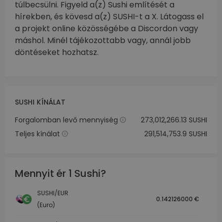
túlbecsülni. Figyeld a(z) Sushi említését a
hírekben, és kövesd a(z) SUSHI-t a X. Látogass el
a projekt online közösségébe a Discordon vagy
máshol. Minél tájékozottabb vagy, annál jobb
döntéseket hozhatsz.
SUSHI KÍNÁLAT
Forgalomban levő mennyiség
273,012,266.13 SUSHI
Teljes kínálat
291,514,753.9 SUSHI
Mennyit ér 1 Sushi?
SUSHI/EUR
0.142126000 €
(Euro)