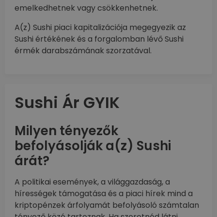
emelkedhetnek vagy csökkenhetnek.
A(z) Sushi piaci kapitalizációja megegyezik az
Sushi értékének és a forgalomban lévő Sushi
érmék darabszámának szorzatával.
Sushi Ár GYIK
Milyen tényezők
befolyásolják a(z) Sushi
árát?
A politikai események, a világgazdaság, a
hírességek támogatása és a piaci hírek mind a
kriptopénzek árfolyamát befolyásoló számtalan
tényező közé tartoznak. Ha szeretnéd látni,