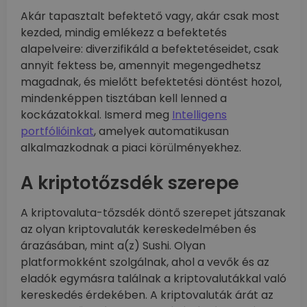
Akár tapasztalt befektető vagy, akár csak most
kezded, mindig emlékezz a befektetés
alapelveire: diverzifikáld a befektetéseidet, csak
annyit fektess be, amennyit megengedhetsz
magadnak, és mielőtt befektetési döntést hozol,
mindenképpen tisztában kell lenned a
kockázatokkal. Ismerd meg
Intelligens
portfólióinkat
, amelyek automatikusan
alkalmazkodnak a piaci körülményekhez.
A kriptotőzsdék szerepe
A kriptovaluta-tőzsdék döntő szerepet játszanak
az olyan kriptovaluták kereskedelmében és
árazásában, mint a(z) Sushi. Olyan
platformokként szolgálnak, ahol a vevők és az
eladók egymásra találnak a kriptovalutákkal való
kereskedés érdekében. A kriptovaluták árát az