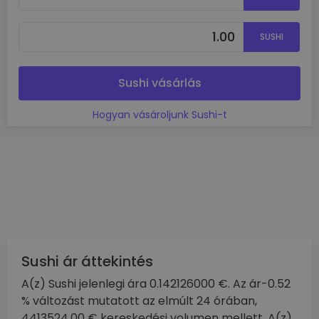
SUSHI
Sushi vásárlás
Hogyan vásároljunk Sushi-t
Sushi ár áttekintés
A(z) Sushi jelenlegi ára 0.142126000 €. Az ár-0.52
% változást mutatott az elmúlt 24 órában,
4413524.00 € kereskedési volumen mellett. A(z)