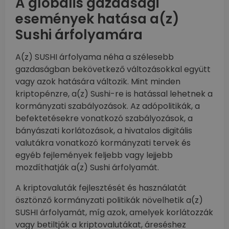
A globális gazdasági
események hatása a(z)
Sushi árfolyamára
A(z) SUSHI árfolyama néha a szélesebb
gazdaságban bekövetkező változásokkal együtt
vagy azok hatására változik. Mint minden
kriptopénzre, a(z) Sushi-re is hatással lehetnek a
kormányzati szabályozások. Az adópolitikák, a
befektetésekre vonatkozó szabályozások, a
bányászati korlátozások, a hivatalos digitális
valutákra vonatkozó kormányzati tervek és
egyéb fejlemények feljebb vagy lejjebb
mozdíthatják a(z) Sushi árfolyamát.
A kriptovaluták fejlesztését és használatát
ösztönző kormányzati politikák növelhetik a(z)
SUSHI árfolyamát, míg azok, amelyek korlátozzák
vagy betiltják a kriptovalutákat, áreséshez