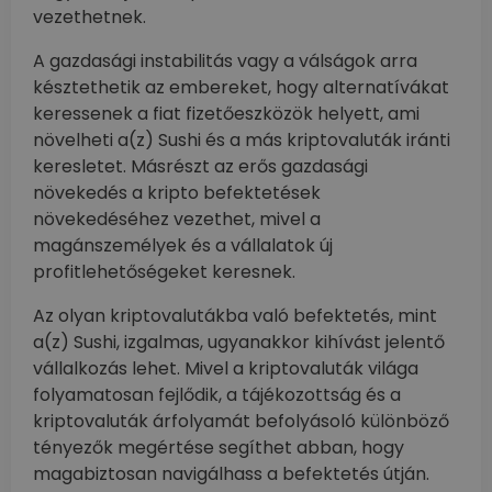
vezethetnek.
A gazdasági instabilitás vagy a válságok arra
késztethetik az embereket, hogy alternatívákat
keressenek a fiat fizetőeszközök helyett, ami
növelheti a(z) Sushi és a más kriptovaluták iránti
keresletet. Másrészt az erős gazdasági
növekedés a kripto befektetések
növekedéséhez vezethet, mivel a
magánszemélyek és a vállalatok új
profitlehetőségeket keresnek.
Az olyan kriptovalutákba való befektetés, mint
a(z) Sushi, izgalmas, ugyanakkor kihívást jelentő
vállalkozás lehet. Mivel a kriptovaluták világa
folyamatosan fejlődik, a tájékozottság és a
kriptovaluták árfolyamát befolyásoló különböző
tényezők megértése segíthet abban, hogy
magabiztosan navigálhass a befektetés útján.