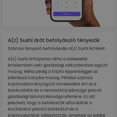
A(z) Sushi árát befolyásoló tényezők
Számos tényező befolyásolja a(z) Sushi értékét.
A(z) Sushi árfolyama néha a szélesebb
értelemben vett gazdasági változásokkal együtt
mozog. Néha pedig a kripto éppenséggel az
ellenkező irányba mozog. Például számos
kriptovaluta lenyűgöző növekedést ért el a
bankcsődök és a nemzetközi pénzügyi piacok
gazdasági bizonytalansága ellenére. Ez azt
jelezheti, hogy a befektetők elfordultak a
kockázatot jelentő bankoktól és a
kriptovalutákat választották, amelyek az eddigi