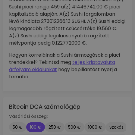
Sushi piaci rangja 459 a(z) 41446742.00 € piaci
kapitalizáció alapján. A(z) Sushi forgalomban
lévő kínálata 273012266.13 SUSHI. A(z) Sushi eddigi
legmagasabb rögzített csúcsértéke 19.560 €.
A(z) Sushi eddigi legalacsonyabb rögzített
mélypontja pedig 0.122772000 €.
Hogyan korrelálnak a Sushi ármozgások a piaci
trendekkel? Tekintsd meg
teljes kriptovaluta
árfolyam oldalunkat
hogy bepillantást nyerj a
témába.
Bitcoin DCA számológép
Vásárlási összeg:
50 €
100 €
250 €
500 €
1000 €
Szokás