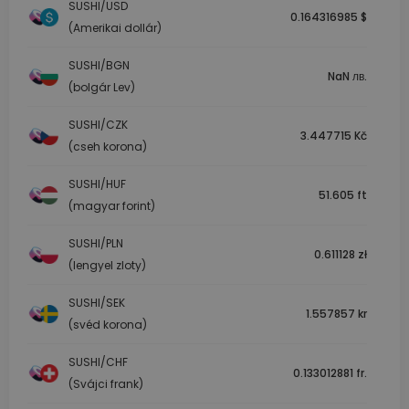
SUSHI/USD
0.164316985 $
(Amerikai dollár)
SUSHI/BGN
NaN лв.
(bolgár Lev)
SUSHI/CZK
3.447715 Kč
(cseh korona)
SUSHI/HUF
51.605 ft
(magyar forint)
SUSHI/PLN
0.611128 zł
(lengyel zloty)
SUSHI/SEK
1.557857 kr
(svéd korona)
SUSHI/CHF
0.133012881 fr.
(Svájci frank)