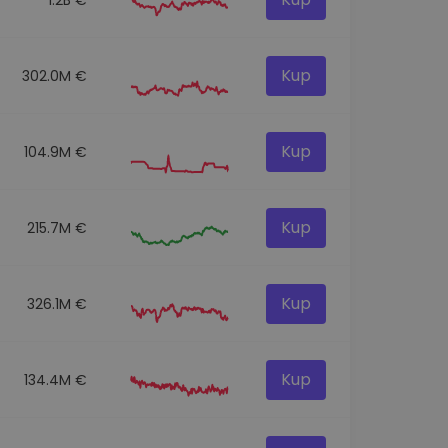
Kup
302.0M €
Kup
104.9M €
Kup
215.7M €
Kup
326.1M €
Kup
134.4M €