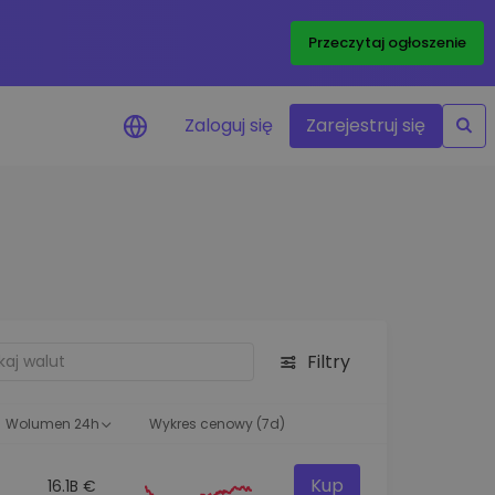
Przeczytaj ogłoszenie
Zaloguj się
Zarejestruj się
enowe
je cen ulubionych
czasie rzeczywistym
aj aktywa
liwości inwestycyjne
Filtry
ortfolio
na obserwacja
ąca optymalne wyniki
Wolumen 24h
Wykres cenowy (7d)
Kup
16.1B €