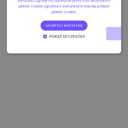
wyrażasz zgodę na używanie przez nas wszystkich
plików cookie zgodnie z warunkami naszej polityki
1.190000 €
-2.10%
3.3B €
plików cookie.
AKCEPTUJ WSZYSTKIE
POKAŻ SZCZEGÓŁY
NIEZBĘDNE
WYDAJNOŚĆ
TARGETOWANIE
FUNKCJONALNOŚĆ