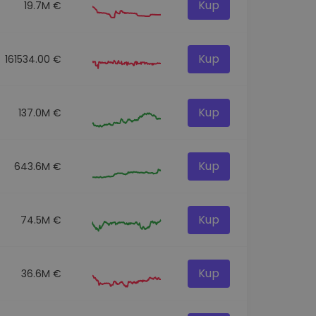
Kup
19.7M €
Kup
161534.00 €
Kup
137.0M €
Kup
643.6M €
Kup
74.5M €
Kup
36.6M €