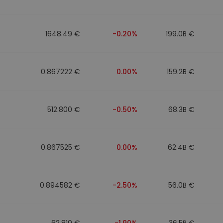
walut
1648.49 €
-0.20%
199.0B €
0.867222 €
0.00%
159.2B €
512.800 €
-0.50%
68.3B €
0.867525 €
0.00%
62.4B €
0.894582 €
-2.50%
56.0B €
62.810 €
-1.90%
36.5B €