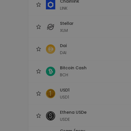
Chainlink
LINK
Stellar
XLM
Dai
DAI
Bitcoin Cash
BCH
USD1
USD1
Ethena USDe
USDE
Gram (prev.