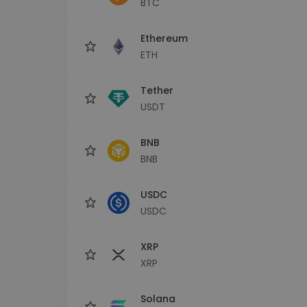
BTC
Explorer inwestycji
Znajdź swoją strategię krypto
Ethereum
ETH
Tether
USDT
BNB
BNB
USDC
USDC
XRP
XRP
Solana