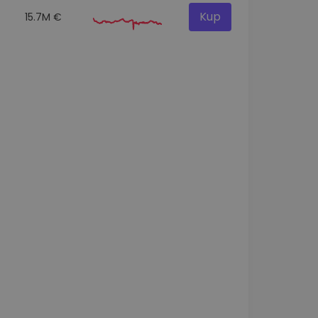
Kup
15.7M €