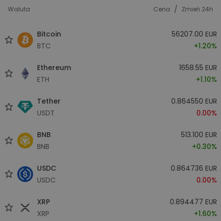
/
Waluta
Cena
Zmień 24h
Bitcoin
56207.00 EUR
BTC
+1.20%
Ethereum
1658.55 EUR
ETH
+1.10%
Tether
0.864550 EUR
USDT
0.00%
BNB
513.100 EUR
BNB
+0.30%
USDC
0.864736 EUR
USDC
0.00%
XRP
0.894477 EUR
XRP
+1.60%