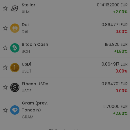
Stellar
0.141162000 EUR
XLM
+2.00%
Dai
0.864771 EUR
DAI
0.00%
Bitcoin Cash
186.920 EUR
BCH
+1.80%
USD1
0.864917 EUR
USD1
0.00%
Ethena USDe
0.864701 EUR
USDE
0.00%
Gram (prev.
1.170000 EUR
Toncoin)
+2.60%
GRAM