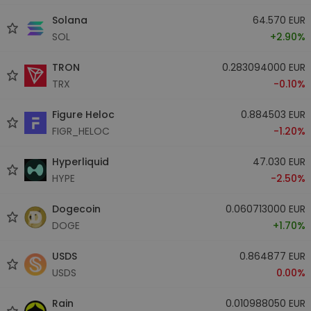
Solana
64.570 EUR
SOL
+2.90%
TRON
0.283094000 EUR
TRX
-0.10%
Figure Heloc
0.884503 EUR
FIGR_HELOC
-1.20%
Hyperliquid
47.030 EUR
HYPE
-2.50%
Dogecoin
0.060713000 EUR
DOGE
+1.70%
USDS
0.864877 EUR
USDS
0.00%
Rain
0.010988050 EUR