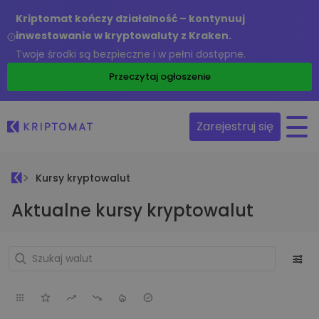
Kriptomat kończy działalność – kontynuuj
inwestowanie w kryptowaluty z Kraken.
Twoje środki są bezpieczne i w pełni dostępne.
Przeczytaj ogłoszenie
Zarejestruj się
Kursy kryptowalut
Aktualne kursy kryptowalut