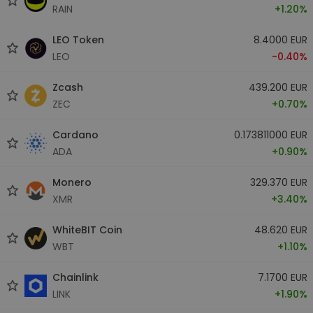
RAIN
+1.20%
LEO Token
8.4000 EUR
LEO
-0.40%
Zcash
439.200 EUR
ZEC
+0.70%
Cardano
0.173811000 EUR
ADA
+0.90%
Monero
329.370 EUR
XMR
+3.40%
WhiteBIT Coin
48.620 EUR
WBT
+1.10%
Chainlink
7.1700 EUR
LINK
+1.90%