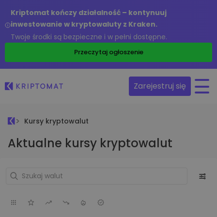
Kriptomat kończy działalność – kontynuuj
inwestowanie w kryptowaluty z Kraken.
Twoje środki są bezpieczne i w pełni dostępne.
Przeczytaj ogłoszenie
Zarejestruj się
Kursy kryptowalut
Aktualne kursy kryptowalut