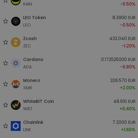
RAIN
-0.50%
LEO Token
8.3900 EUR
LEO
-0.50%
Zcash
432.040 EUR
ZEC
-1.20%
Cardano
0.172525000 EUR
ADA
-0.80%
Monero
326.570 EUR
XMR
+2.00%
WhiteBIT Coin
48.610 EUR
WBT
+0.40%
Chainlink
7.2000 EUR
LINK
+1.60%