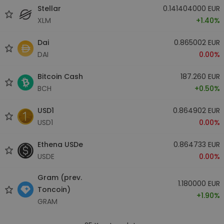
Stellar
0.141404000 EUR
XLM
+1.40%
Dai
0.865002 EUR
DAI
0.00%
Bitcoin Cash
187.260 EUR
BCH
+0.50%
USD1
0.864902 EUR
USD1
0.00%
Ethena USDe
0.864733 EUR
USDE
0.00%
Gram (prev.
1.180000 EUR
Toncoin)
+1.90%
GRAM