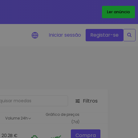
Ler anúncio
Iniciar sessão
Registar-se
Alerta de preços
Atualizações de preços em tempo
real para os seus tokens favoritos
Explorar Ativos
Descubra oportunidades de
investimento
Filtros
Análise do Portefólio
Ideias inteligentes para um
Gráfico de preços
Volume 24h
desempenho ótimo
(7d)
Compra
20.2B €