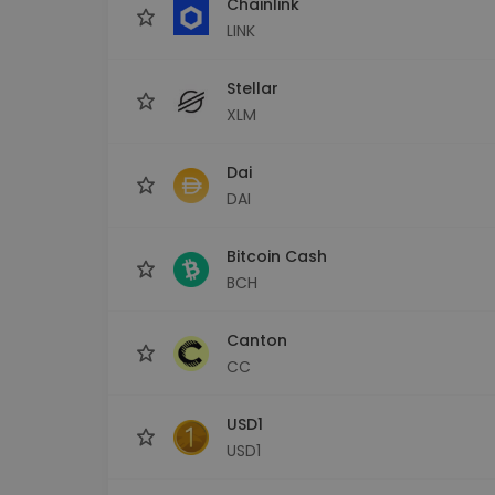
Chainlink
LINK
Stellar
XLM
Dai
DAI
Bitcoin Cash
BCH
Canton
CC
USD1
USD1