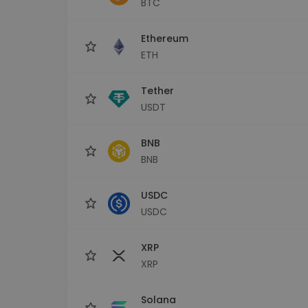
BTC
Explorador de 
Encontra a tua est
Ethereum
ETH
Tether
USDT
BNB
BNB
USDC
USDC
XRP
XRP
Solana