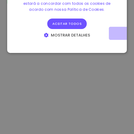
estará a concordar com todos os cookies de
0.865215 €
0.00%
3.4B €
acordo com nossa Política de Cookies.
ACEITAR TODOS
MOSTRAR DETALHES
ESTRITAMENTE NECESSÁRIOS
DESEMPENHO
DIRECIONAMENTO
FUNCIONALIDADE