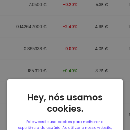
7.0500 €
-0.20%
5.3B €
0.142647000 €
-2.40%
4.9B €
0.865338 €
0.00%
4.0B €
185.320 €
+0.40%
3.7B €
0.089991000 €
-4.40%
3.5B €
Hey, nós usamos
cookies.
0.864912 €
0.00%
3.5B €
Este website usa cookies para melhorar a
experiência do usuário. Ao utilizar o nosso website,