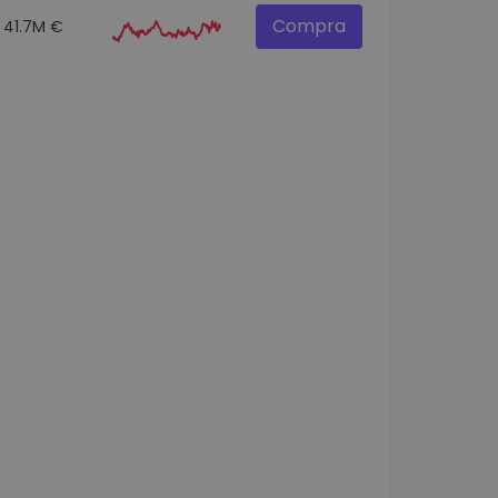
Compra
41.7M €