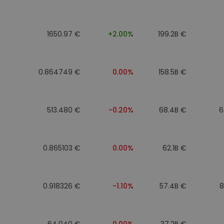
Investimentos
ratégia cripto
1650.97 €
+2.00%
199.2B €
0.864749 €
0.00%
158.5B €
513.480 €
-0.20%
68.4B €
6
0.865103 €
0.00%
62.1B €
0.918326 €
-1.10%
57.4B €
8
64.040 €
0.00%
37.2B €