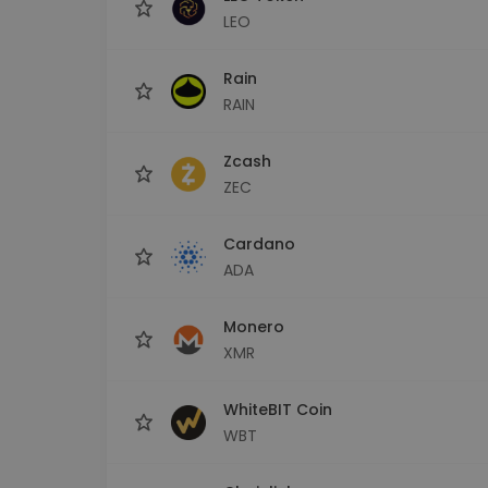
LEO
Rain
RAIN
Zcash
ZEC
Cardano
ADA
Monero
XMR
WhiteBIT Coin
WBT