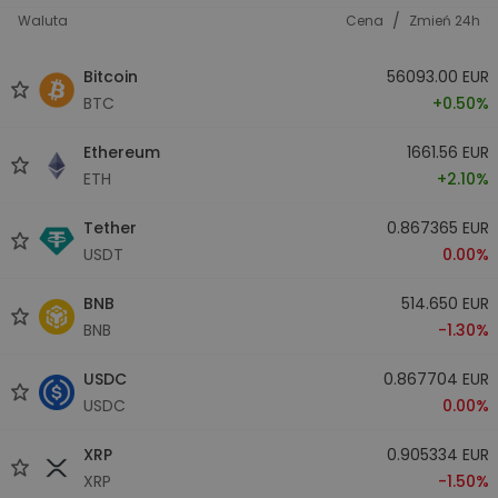
/
Waluta
Cena
Zmień 24h
Bitcoin
56093.00 EUR
BTC
+0.50%
Ethereum
1661.56 EUR
ETH
+2.10%
Tether
0.867365 EUR
USDT
0.00%
BNB
514.650 EUR
BNB
-1.30%
USDC
0.867704 EUR
USDC
0.00%
XRP
0.905334 EUR
XRP
-1.50%