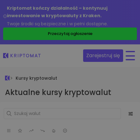
Kriptomat kończy działalność – kontynuuj
inwestowanie w kryptowaluty z Kraken.
Twoje środki są bezpieczne i w pełni dostępne.
Przeczytaj ogłoszenie
Zarejestruj się
Kursy kryptowalut
Aktualne kursy kryptowalut