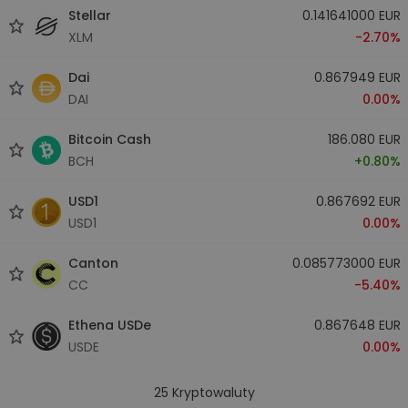
Stellar
0.141641000 EUR
XLM
-2.70%
Dai
0.867949 EUR
DAI
0.00%
Bitcoin Cash
186.080 EUR
BCH
+0.80%
USD1
0.867692 EUR
USD1
0.00%
Canton
0.085773000 EUR
CC
-5.40%
Ethena USDe
0.867648 EUR
USDE
0.00%
25
Kryptowaluty