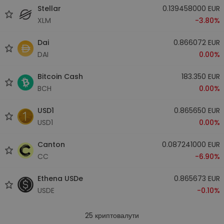
Stellar
0.139458000 EUR
XLM
-3.80%
Dai
0.866072 EUR
DAI
0.00%
Bitcoin Cash
183.350 EUR
BCH
0.00%
USD1
0.865650 EUR
USD1
0.00%
Canton
0.087241000 EUR
CC
-6.90%
Ethena USDe
0.865673 EUR
USDE
-0.10%
25
криптовалути