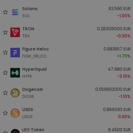
Solana
63.590 EUR
SOL
-1.00%
TRON
0.283139000 EUR
TRX
-0.30%
Figure Heloc
0.883557 EUR
FIGR_HELOC
+1.70%
Hyperliquid
47.980 EUR
HYPE
-3.10%
Dogecoin
0.059902000 EUR
DOGE
-1.10%
USDS
0.866093 EUR
USDS
0.00%
LEO Token
8.4500 EUR