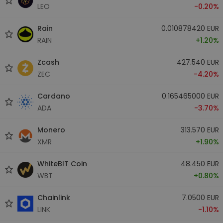
LEO
-0.20%
Rain
0.010878420 EUR
RAIN
+1.20%
Zcash
427.540 EUR
ZEC
-4.20%
Cardano
0.165465000 EUR
ADA
-3.70%
Monero
313.570 EUR
XMR
+1.90%
WhiteBIT Coin
48.450 EUR
WBT
+0.80%
Chainlink
7.0500 EUR
LINK
-1.10%