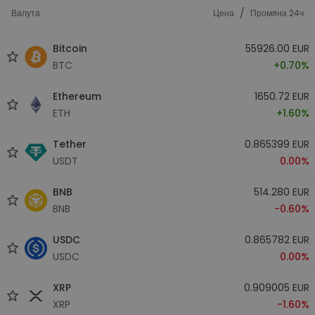
/
Валута
Цена
Промяна 24ч
Bitcoin
55926.00 EUR
BTC
+0.70%
Ethereum
1650.72 EUR
ETH
+1.60%
Tether
0.865399 EUR
USDT
0.00%
BNB
514.280 EUR
BNB
-0.60%
USDC
0.865782 EUR
USDC
0.00%
XRP
0.909005 EUR
XRP
-1.60%