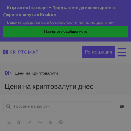
Kriptomat затваря – Продължете да инвестирате в
криптовалути с Kraken.
Вашите средства са в безопасност и напълно достъпни.
Прочетете съобщението
Регистрация
Цени на Криптовалути
Цени на криптовалути днес