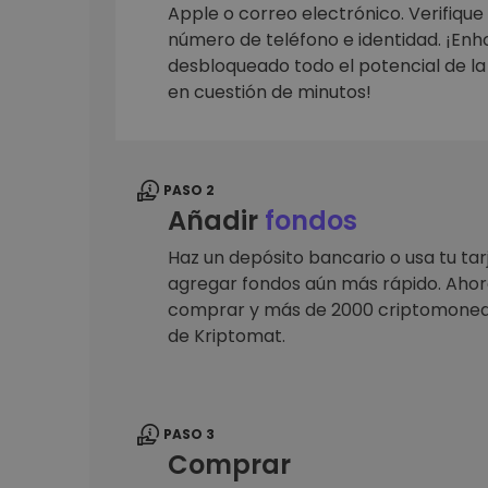
Monedero Kripto
Apple o correo electrónico. Verifique
Un monedero de cr
número de teléfono e identidad. ¡En
seguro y sencillo
desbloqueado todo el potencial de l
Explorador de inv
en cuestión de minutos!
Encuentra tu estrateg
PASO 2
Añadir
fondos
Haz un depósito bancario o usa tu tar
agregar fondos aún más rápido. Ahora
comprar y más de 2000 criptomoned
de Kriptomat.
PASO 3
Comprar