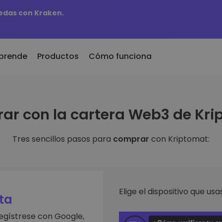
edas con Kraken.
prende
Productos
Cómo funciona
r
KriptoEarn
Al
ar con la cartera Web3 de Kri
dos recientemente
Gana recompensas con tus
Ac
 recién añadidos a
criptomonedas
ti
mat
fa
Tres sencillos pasos para
comprar
con Kriptomat:
Bóveda
biera comprado 100€
Ex
Ahorra criptomonedas para tu
futuro
De
aldría
es de
in
Compra recurrente
An
Inversiones programadas
Elige el dispositivo que usas
ntes
regularmente (DCA)
Pe
ta
 de invertir en
re
egístrese con Google,