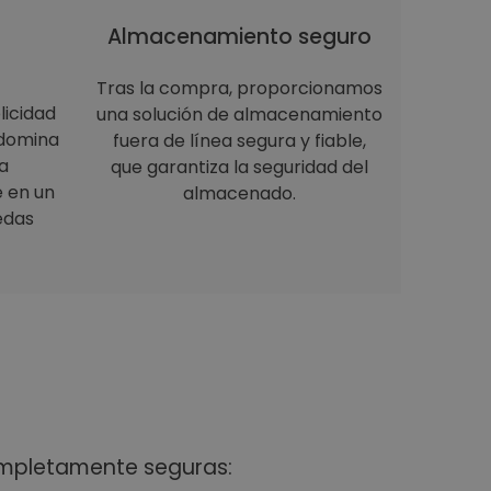
Almacenamiento seguro
Tras la compra, proporcionamos
licidad
una solución de almacenamiento
 domina
fuera de línea segura y fiable,
a
que garantiza la seguridad del
e en un
almacenado.
edas
ompletamente seguras: