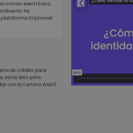
mat
 su correo electrónico,
iptomonedas
horabuena, ha
a plataforma Kriptomat
ersiones
ia cripto
jeta de crédito para
, estás listo para
as con la cartera Web3