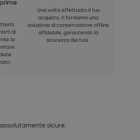
prime
Una volta effettuato il tuo
acquisto, ti forniamo una
ttenti
soluzione di conservazione offline
irti di
affidabile, garantendo la
nte la
sicurezza dei tuoi .
entare
alute
nato.
i assolutamente sicure: