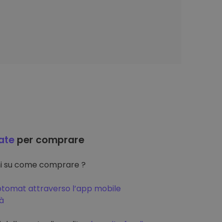
ate
per comprare
oni su come comprare ?
ptomat attraverso l’app mobile
tà