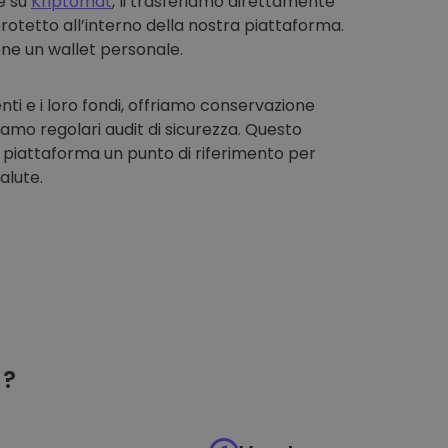
e su
Kriptomat
, li trasferiamo direttamente
rotetto all’interno della nostra piattaforma.
one un wallet personale.
enti e i loro fondi, offriamo conservazione
iamo regolari audit di sicurezza. Questo
 piattaforma un punto di riferimento per
alute.
?