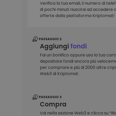
Verifica la tua email, il numero di telef
Scoperta investimenti
di pochi minuti riuscirai ad accedere a 
Trova la tua strategia cryp
offerte dalla piattaforma Kriptomat!
PASSAGGIO 2
Aggiungi
fondi
Fai un bonifico oppure usa la tua cart
depositare fondi ancora più veloceme
per comprare e più di 2000 altre crip
Web3 di Kriptomat.
PASSAGGIO 3
Compra
Vai nella sezione Web3 e clicca su “R