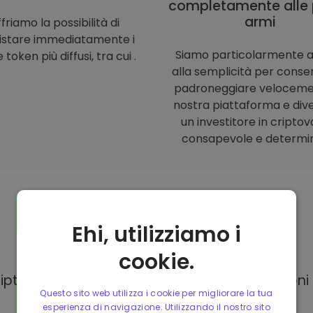
completamente alle 
armi
friamo la possibilità di
istare immediatamente i
Siamo particolarmente a
 token più diffusi, tra cui .
alla semplicità per consent
padroneggiare veloceme
nostra piattaforma e div
un investitore in criptov
consapevole e determi
Ehi, utilizziamo i
Modalità di
pagamento
cookie.
Kriptomat, hai a tua disposizione diverse opzion
Questo sito web utilizza i cookie per migliorare la tua
esperienza di navigazione. Utilizzando il nostro sito