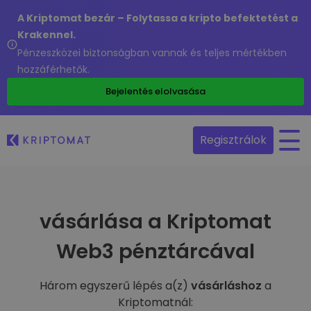
A Kriptomat bezár – Folytassa a kripto befektetést a
Krakennel.
Pénzeszközei biztonságban vannak és teljes mértékben
hozzáférhetők.
Bejelentés elolvasása
Regisztrálok
vásárlása a Kriptomat
Web3 pénztárcával
Három egyszerű lépés a(z)
vásárláshoz
a
Kriptomatnál: