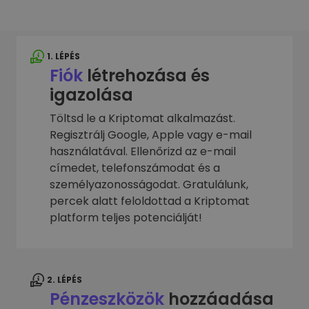
1. LÉPÉS
Fiók
létrehozása és
igazolása
Töltsd le a Kriptomat alkalmazást.
Regisztrálj Google, Apple vagy e-mail
használatával. Ellenőrizd az e-mail
címedet, telefonszámodat és a
személyazonosságodat. Gratulálunk,
percek alatt feloldottad a Kriptomat
platform teljes potenciálját!
2. LÉPÉS
Pénzeszközök
hozzáadása