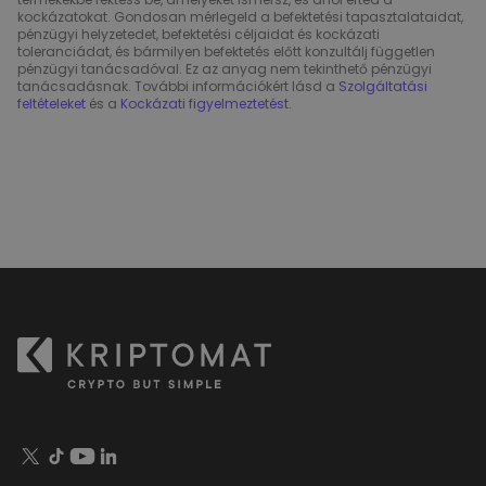
kockázatokat. Gondosan mérlegeld a befektetési tapasztalataidat,
pénzügyi helyzetedet, befektetési céljaidat és kockázati
toleranciádat, és bármilyen befektetés előtt konzultálj független
pénzügyi tanácsadóval. Ez az anyag nem tekinthető pénzügyi
tanácsadásnak. További információkért lásd a
Szolgáltatási
feltételeket
és a
Kockázati figyelmeztetést
.