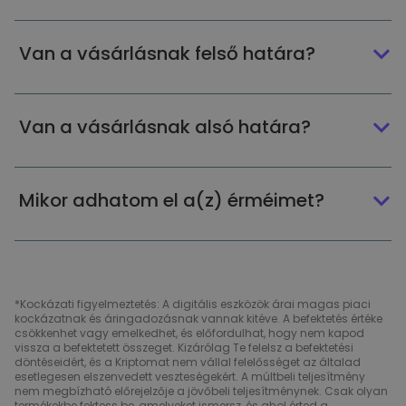
Van a vásárlásnak felső határa?
Van a vásárlásnak alsó határa?
Mikor adhatom el a(z) érméimet?
*Kockázati figyelmeztetés: A digitális eszközök árai magas piaci
kockázatnak és áringadozásnak vannak kitéve. A befektetés értéke
csökkenhet vagy emelkedhet, és előfordulhat, hogy nem kapod
vissza a befektetett összeget. Kizárólag Te felelsz a befektetési
döntéseidért, és a Kriptomat nem vállal felelősséget az általad
esetlegesen elszenvedett veszteségekért. A múltbeli teljesítmény
nem megbízható előrejelzője a jövőbeli teljesítménynek. Csak olyan
termékekbe fektess be, amelyeket ismersz, és ahol érted a