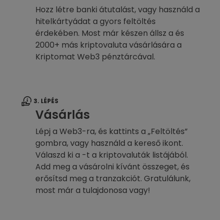
Hozz létre banki átutalást, vagy használd a
hitelkártyádat a gyors feltöltés
érdekében. Most már készen állsz a és
2000+ más kriptovaluta vásárlására a
Kriptomat Web3 pénztárcával.
3. LÉPÉS
Vásárlás
Lépj a Web3-ra, és kattints a „Feltöltés”
gombra, vagy használd a kereső ikont.
Válaszd ki a -t a kriptovaluták listájából.
Add meg a vásárolni kívánt összeget, és
erősítsd meg a tranzakciót. Gratulálunk,
most már a tulajdonosa vagy!