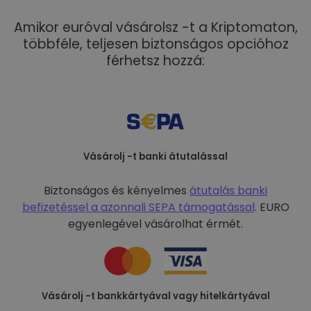
Amikor euróval vásárolsz -t a Kriptomaton,
többféle, teljesen biztonságos opcióhoz
férhetsz hozzá:
Vásárolj -t banki átutalással
Biztonságos és kényelmes
átutalás banki
befizetéssel a
azonnali SEPA támogatással
. EURO
egyenlegével vásárolhat érmét.
Vásárolj -t bankkártyával vagy hitelkártyával