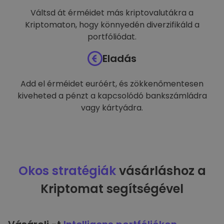
Váltsd át érméidet más kriptovalutákra a
Kriptomaton, hogy könnyedén diverzifikáld a
portfóliódat.
Eladás
Add el érméidet euróért, és zökkenőmentesen
kiveheted a pénzt a kapcsolódó bankszámládra
vagy kártyádra.
Okos stratégiák
vásárláshoz a
Kriptomat segítségével