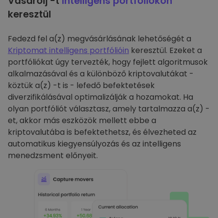
Vásárolj -t
Intelligens portfóliókon
keresztül
Fedezd fel a(z) megvásárlásának lehetőségét a
Kriptomat intelligens portfólióin
keresztül. Ezeket a
portfóliókat úgy tervezték, hogy fejlett algoritmusok
alkalmazásával és a különböző kriptovalutákat -
köztük a(z) -t is - lefedő befektetések
diverzifikálásával optimalizálják a hozamokat. Ha
olyan portfóliót választasz, amely tartalmazza a(z) -
et, akkor más eszközök mellett ebbe a
kriptovalutába is befektethetsz, és élvezheted az
automatikus kiegyensúlyozás és az intelligens
menedzsment előnyeit.