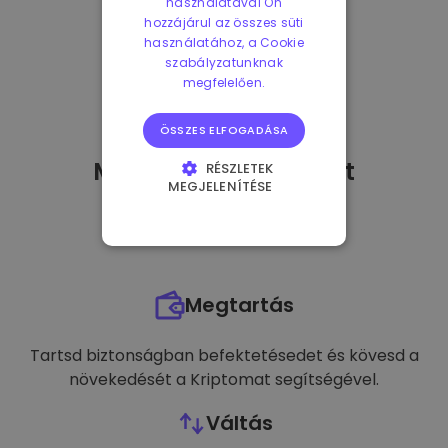
használatával Ön
hozzájárul az összes süti
használatához, a Cookie
szabályzatunknak
megfelelően.
ÖSSZES ELFOGADÁSA
Mit tehetek
miután
-t
RÉSZLETEK
MEGJELENÍTÉSE
vásároltam?
ELENGEDHETETLENÜL
SZÜKSÉGES
TELJESÍTMÉNY
Megtartás
CÉLZÁS
FUNKCIONALITÁS
Tartsd biztonságban befektetésedet és kövesd a
növekedését a Kriptomat segítségével.
Váltás