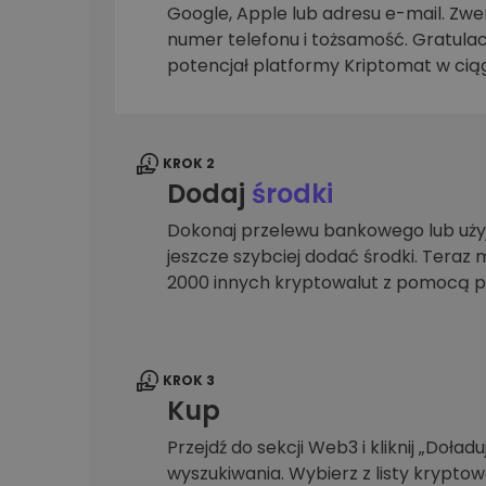
Google, Apple lub adresu e-mail. Zwer
Explorer inwestycji
numer telefonu i tożsamość. Gratulac
Znajdź swoją strategię krypto
potencjał platformy Kriptomat w ciąg
KROK 2
Dodaj
środki
Dokonaj przelewu bankowego lub użyj
jeszcze szybciej dodać środki. Teraz 
2000 innych kryptowalut z pomocą p
KROK 3
Kup
Przejdź do sekcji Web3 i kliknij „Doładuj
wyszukiwania. Wybierz z listy krypto