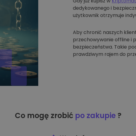
Gdy już kupisz w
Kriptoma
dedykowanego i bezpieczne
użytkownik otrzymuje indyw
Aby chronić naszych klien
przechowywanie offline i
bezpieczeństwa. Takie pode
prawdziwym rajem do prze
Co mogę zrobić
po zakupie
?