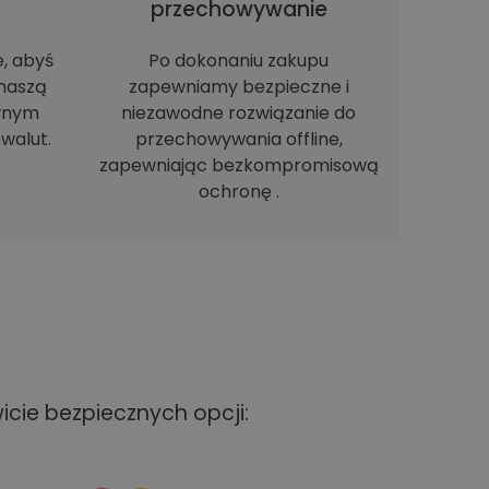
h
przechowywanie
e, abyś
Po dokonaniu zakupu
naszą
zapewniamy bezpieczne i
ewnym
niezawodne rozwiązanie do
walut.
przechowywania offline,
zapewniając bezkompromisową
ochronę .
cie bezpiecznych opcji: