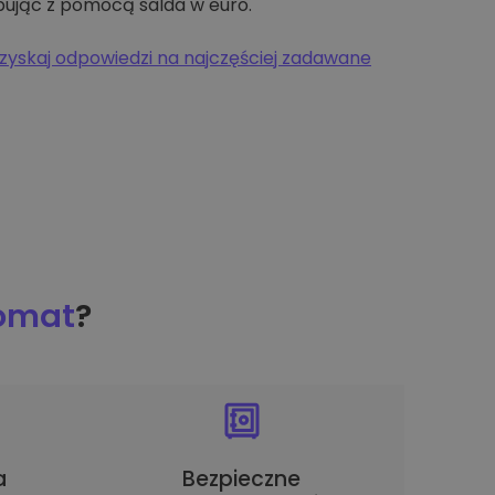
pując z pomocą salda w euro.
zyskaj odpowiedzi na najczęściej zadawane
tomat
?
a
Bezpieczne