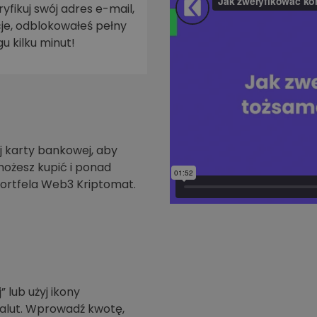
yfikuj swój adres e-mail,
je, odblokowałeś pełny
walut
u kilku minut!
 karty bankowej, aby
możesz kupić i ponad
ortfela Web3 Kriptomat.
” lub użyj ikony
walut. Wprowadź kwotę,