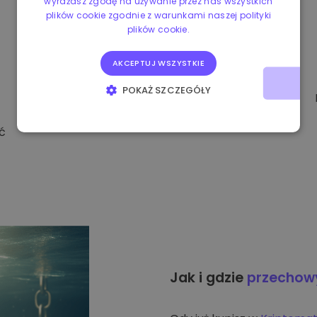
wyrażasz zgodę na używanie przez nas wszystkich
plików cookie zgodnie z warunkami naszej polityki
plików cookie.
AKCEPTUJ WSZYSTKIE
POKAŻ SZCZEGÓŁY
NIEZBĘDNE
WYDAJNOŚĆ
ć
TARGETOWANIE
FUNKCJONALNOŚĆ
Jak i gdzie
przecho