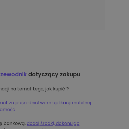
rzewodnik
dotyczący zakupu
acji na temat tego, jak kupić ?
mat za pośrednictwem aplikacji mobilnej
żsamość
tę bankową,
dodaj środki, dokonując