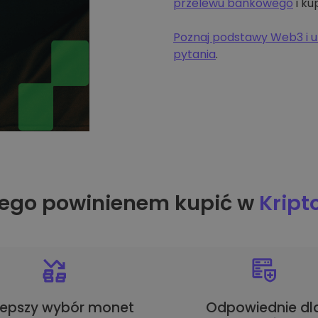
przelewu bankowego
i ku
Poznaj podstawy Web3 i u
pytania
.
ego powinienem kupić w
Krip
lepszy wybór monet
Odpowiednie dl