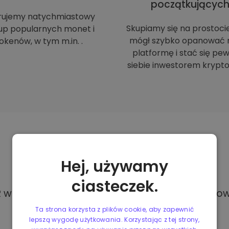
początkującyc
rujemy natychmiastowy
Skupiamy się na prostoci
up popularnych monet i
mógł szybko opanować 
okenów, w tym m.in. .
platformę i stać się p
siebie inwestorem krypto
Metody
płatności
Hej, używamy
ciasteczek.
w Kriptomat, masz dostęp do różnych i całkowi
Ta strona korzysta z plików cookie, aby zapewnić
lepszą wygodę użytkowania. Korzystając z tej strony,