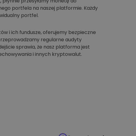
t
, płynnie przesyłamy monetę do
go portfela na naszej platformie. Każdy
idualny portfel.
tów i ich fundusze, oferujemy bezpieczne
 przeprowadzamy regularne audyty
jście sprawia, że nasz platforma jest
chowywania i innych kryptowalut.