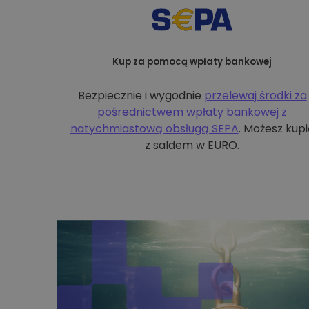
Kup za pomocą wpłaty bankowej
Bezpiecznie i wygodnie
przelewaj środki za
pośrednictwem wpłaty bankowej z
natychmiastową obsługą SEPA
. Możesz kupi
z saldem w EURO.