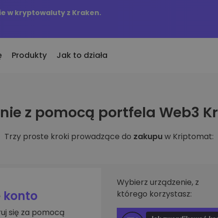
e w kryptowaluty z Kraken.
ę
Produkty
Jak to działa
KriptoEarn
Alerty c
ie z pomocą portfela Web3 K
to
nio dodane
Zdobywaj nagrody za swoje
Aktualizac
okeny dodane do Kriptomat
kryptowaluty
tokenów w 
Trzy proste kroki prowadzące do
zakupu
w Kriptomat:
śli za równowartość
Skarbiec
Przegląd
kupiłbym…
Zachowaj kryptowaluty na swoją
Odkryj moż
 byłoby to warte
przyszłość
Analiza p
Zakup Cykliczny
ie w
Inteligent
Regularnie zaplanowane
Wybierz urządzenie, z
zapewniaj
inwestycje (DCA)
e
konto
którego korzystasz:
fel
ruj się za pomocą