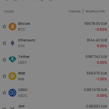
/
Valută
Valoare
Modifică 24h
Bitcoin
55678.00 EUR
BTC
-0.50%
Ethereum
1644.40 EUR
ETH
0.00%
Tether
0.867142 EUR
USDT
0.00%
BNB
508.670 EUR
BNB
-1.20%
USDC
0.867478 EUR
USDC
0.00%
XRP
0.882192 EUR