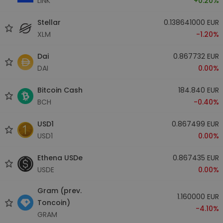
LINK
+0.20%
Stellar
0.138641000 EUR
XLM
-1.20%
Dai
0.867732 EUR
DAI
0.00%
Bitcoin Cash
184.840 EUR
BCH
-0.40%
USD1
0.867499 EUR
USD1
0.00%
Ethena USDe
0.867435 EUR
USDE
0.00%
Gram (prev.
1.160000 EUR
Toncoin)
-4.10%
GRAM