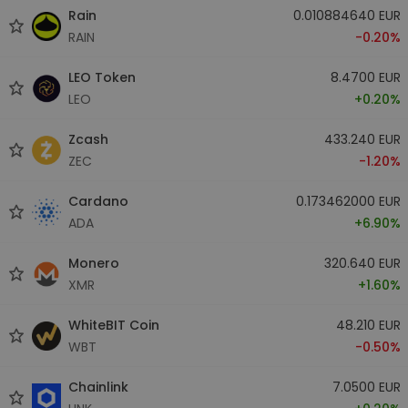
Rain
0.010884640 EUR
RAIN
-0.20%
LEO Token
8.4700 EUR
LEO
+0.20%
Zcash
433.240 EUR
ZEC
-1.20%
Cardano
0.173462000 EUR
ADA
+6.90%
Monero
320.640 EUR
XMR
+1.60%
WhiteBIT Coin
48.210 EUR
WBT
-0.50%
Chainlink
7.0500 EUR