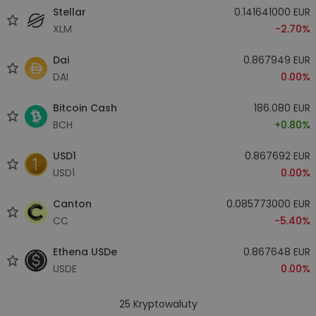
Stellar
0.141641000 EUR
XLM
-2.70%
Dai
0.867949 EUR
DAI
0.00%
Bitcoin Cash
186.080 EUR
BCH
+0.80%
USD1
0.867692 EUR
USD1
0.00%
Canton
0.085773000 EUR
CC
-5.40%
Ethena USDe
0.867648 EUR
USDE
0.00%
25
Kryptowaluty