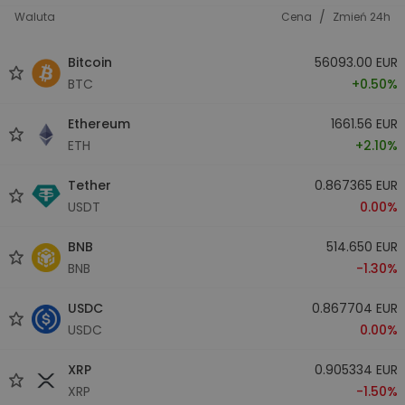
/
Waluta
Cena
Zmień 24h
Bitcoin
56093.00 EUR
BTC
+0.50%
Ethereum
1661.56 EUR
ETH
+2.10%
Tether
0.867365 EUR
USDT
0.00%
BNB
514.650 EUR
BNB
-1.30%
USDC
0.867704 EUR
USDC
0.00%
XRP
0.905334 EUR
XRP
-1.50%