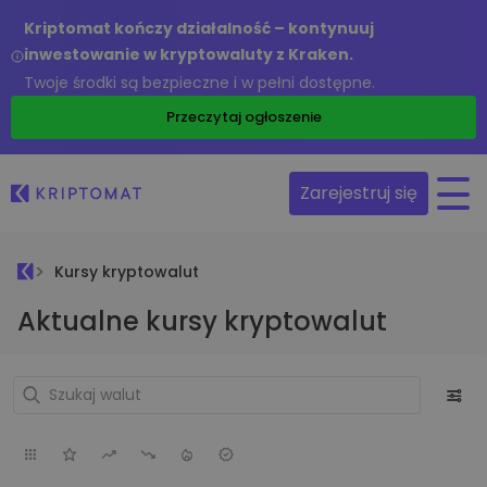
Kriptomat kończy działalność – kontynuuj
inwestowanie w kryptowaluty z Kraken.
Twoje środki są bezpieczne i w pełni dostępne.
Przeczytaj ogłoszenie
Zarejestruj się
Kursy kryptowalut
Aktualne kursy kryptowalut