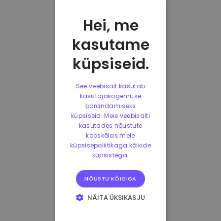
Hei, me
kasutame
küpsiseid.
See veebisait kasutab
kasutajakogemuse
parandamiseks
küpsiseid. Meie veebisaiti
kasutades nõustute
kooskõlas meie
küpsisepoliitikaga kõikide
küpsistega.
NÕUSTU KÕIGIGA
NÄITA ÜKSIKASJU
HÄDAVAJALIKUD