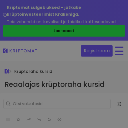
Kriptomat sulgeb uksed – jätkake
krüptoinvesteerimist Krakeniga.
Teie vahendid on turvalised ja täielikult kättesaadavad.
Loe teadet
Registreeru
Krüptoraha kursid
Reaalajas krüptoraha kursid