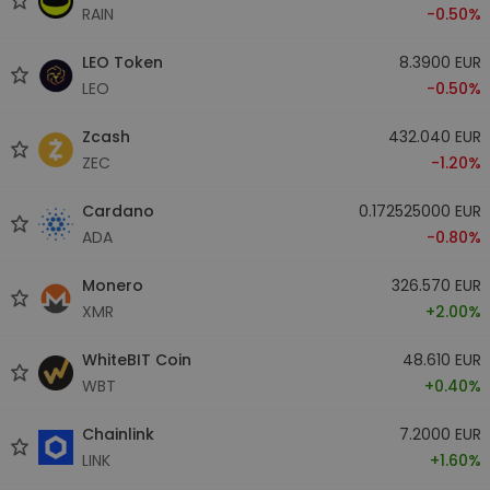
RAIN
-0.50%
LEO Token
8.3900 EUR
LEO
-0.50%
Zcash
432.040 EUR
ZEC
-1.20%
Cardano
0.172525000 EUR
ADA
-0.80%
Monero
326.570 EUR
XMR
+2.00%
WhiteBIT Coin
48.610 EUR
WBT
+0.40%
Chainlink
7.2000 EUR
LINK
+1.60%