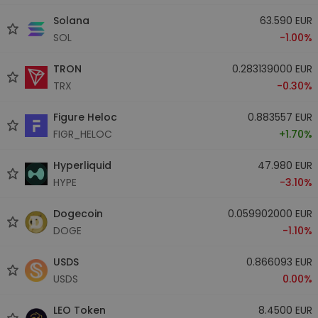
Solana
63.590 EUR
SOL
-1.00%
TRON
0.283139000 EUR
TRX
-0.30%
Figure Heloc
0.883557 EUR
FIGR_HELOC
+1.70%
Hyperliquid
47.980 EUR
HYPE
-3.10%
Dogecoin
0.059902000 EUR
DOGE
-1.10%
USDS
0.866093 EUR
USDS
0.00%
LEO Token
8.4500 EUR