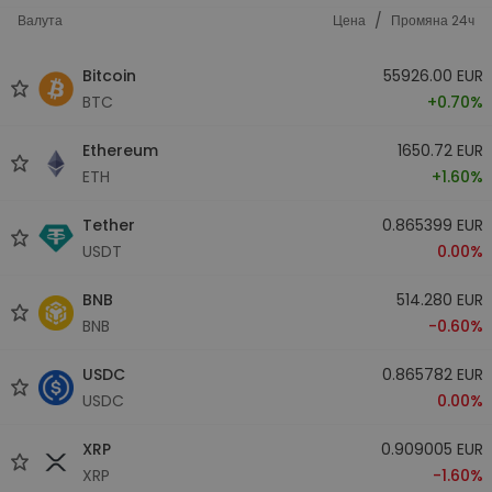
/
Валута
Цена
Промяна 24ч
Bitcoin
55926.00 EUR
BTC
+0.70%
Ethereum
1650.72 EUR
ETH
+1.60%
Tether
0.865399 EUR
USDT
0.00%
BNB
514.280 EUR
BNB
-0.60%
USDC
0.865782 EUR
USDC
0.00%
XRP
0.909005 EUR
XRP
-1.60%