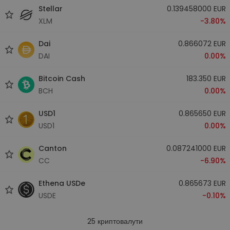
Stellar
0.139458000 EUR
XLM
-3.80%
Dai
0.866072 EUR
DAI
0.00%
Bitcoin Cash
183.350 EUR
BCH
0.00%
USD1
0.865650 EUR
USD1
0.00%
Canton
0.087241000 EUR
CC
-6.90%
Ethena USDe
0.865673 EUR
USDE
-0.10%
25
криптовалути