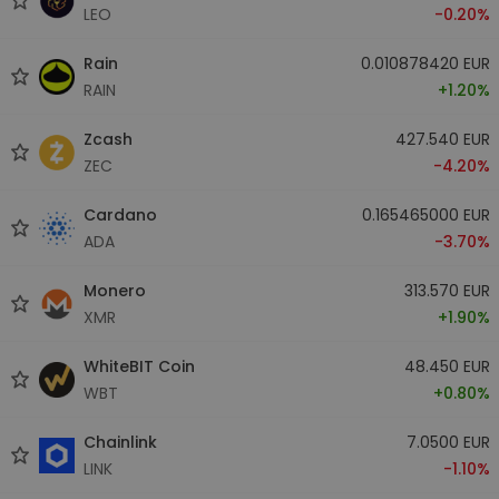
LEO
-0.20%
Rain
0.010878420 EUR
RAIN
+1.20%
Zcash
427.540 EUR
ZEC
-4.20%
Cardano
0.165465000 EUR
ADA
-3.70%
Monero
313.570 EUR
XMR
+1.90%
WhiteBIT Coin
48.450 EUR
WBT
+0.80%
Chainlink
7.0500 EUR
LINK
-1.10%