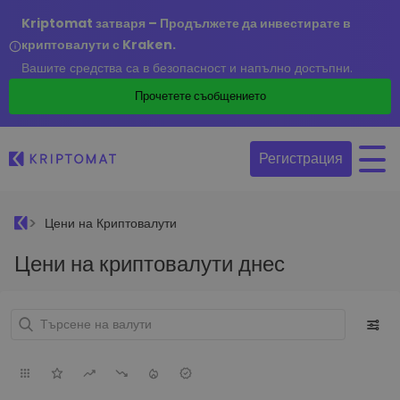
Kriptomat затваря – Продължете да инвестирате в
криптовалути с Kraken.
Вашите средства са в безопасност и напълно достъпни.
Прочетете съобщението
Регистрация
Цени на Криптовалути
Цени на криптовалути днес