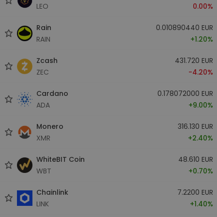
LEO
0.00%
Rain
0.010890440 EUR
RAIN
+1.20%
Zcash
431.720 EUR
ZEC
-4.20%
Cardano
0.178072000 EUR
ADA
+9.00%
Monero
316.130 EUR
XMR
+2.40%
WhiteBIT Coin
48.610 EUR
WBT
+0.70%
Chainlink
7.2200 EUR
LINK
+1.40%