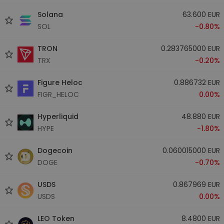
Solana
63.600 EUR
SOL
-0.80%
TRON
0.283765000 EUR
TRX
-0.20%
Figure Heloc
0.886732 EUR
FIGR_HELOC
0.00%
Hyperliquid
48.880 EUR
HYPE
-1.80%
Dogecoin
0.060015000 EUR
DOGE
-0.70%
USDS
0.867969 EUR
USDS
0.00%
LEO Token
8.4800 EUR