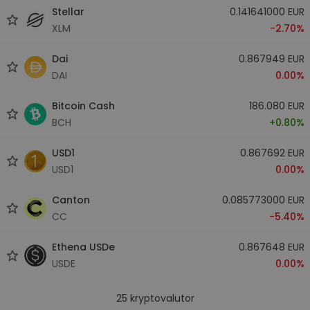
Stellar
0.141641000 EUR
XLM
-2.70%
Dai
0.867949 EUR
DAI
0.00%
Bitcoin Cash
186.080 EUR
BCH
+0.80%
USD1
0.867692 EUR
USD1
0.00%
Canton
0.085773000 EUR
CC
-5.40%
Ethena USDe
0.867648 EUR
USDE
0.00%
25
kryptovalutor