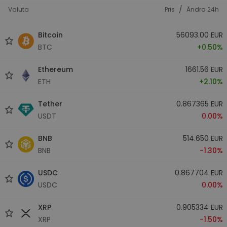
/
Valuta
Pris
Ändra 24h
Bitcoin
56093.00 EUR
BTC
+0.50%
Ethereum
1661.56 EUR
ETH
+2.10%
Tether
0.867365 EUR
USDT
0.00%
BNB
514.650 EUR
BNB
-1.30%
USDC
0.867704 EUR
USDC
0.00%
XRP
0.905334 EUR
XRP
-1.50%