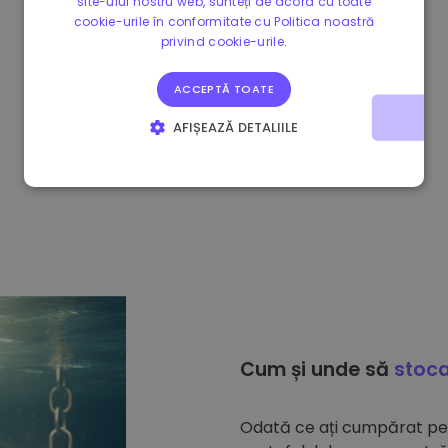
site-ului nostru web, sunteți de acord cu toate
cookie-urile în conformitate cu Politica noastră
privind cookie-urile.
ACCEPTĂ TOATE
AFIȘEAZĂ DETALIILE
STRICT NECESARE
DE PERFORMANȚĂ
DE TARGETARE
DE FUNCŢIONALITATE
Cum și unde să
stoca
Odată ce ați cumpărat p