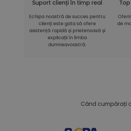
Suport clienți în timp real
Top
Echipa noastră de succes pentru
Oferi
clienți este gata să ofere
de mo
asistență rapidă și prietenoasă și
explicații în limba
dumneavoastră.
Când cumpărați cu 