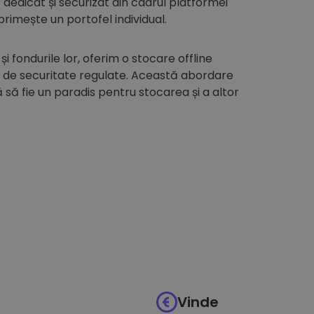
edicat și securizat din cadrul platformei
 primește un portofel individual.
 și fondurile lor, oferim o stocare offline
i de securitate regulate. Această abordare
să fie un paradis pentru stocarea și a altor
Vinde