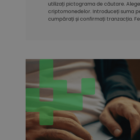
utilizați pictograma de căutare. Alegeți
criptomonedelor. Introduceți suma pe 
cumpărați și confirmați tranzacția. Feli