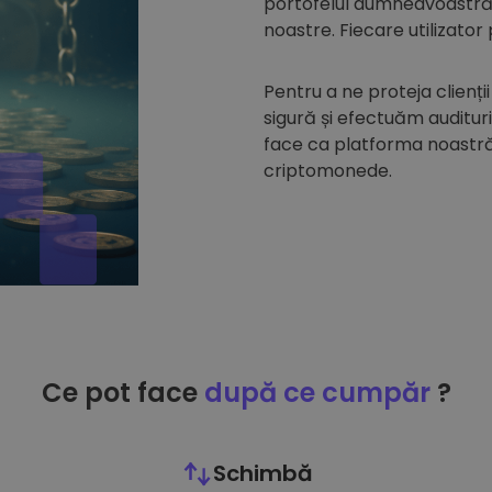
portofelul dumneavoastră d
noastre. Fiecare utilizator
Pentru a ne proteja clienții
sigură și efectuăm auditur
face ca platforma noastră 
criptomonede.
Ce pot face
după ce cumpăr
?
Schimbă