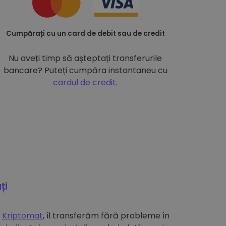
Cumpărați cu un card de debit sau de credit
Nu aveți timp să așteptați transferurile
bancare? Puteți cumpăra instantaneu cu
cardul de credit
.
ți
e
Kriptomat
, îl transferăm fără probleme în