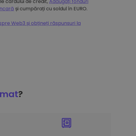
e cardului de credit,
Adăugați fonduri
ancară
și cumpărați cu soldul în EURO.
espre Web3 și obțineți răspunsuri la
omat
?