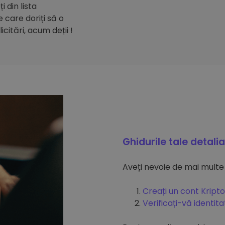
 din lista
care doriți să o
citări, acum deții !
Ghidurile tale detali
Aveți nevoie de mai multe
Creați un cont Kripto
Verificați-vă identit