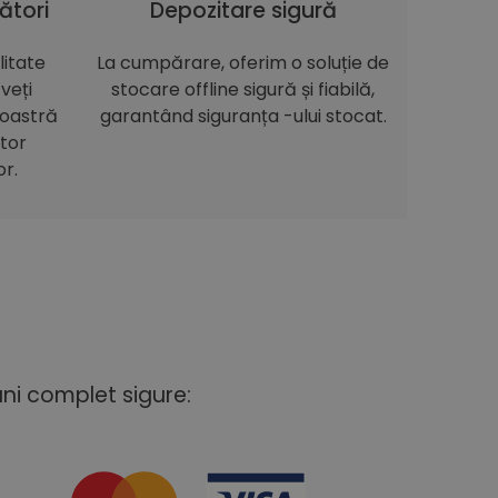
ători
Depozitare sigură
itate
La cumpărare, oferim o soluție de
veți
stocare offline sigură și fiabilă,
noastră
garantând siguranța -ului stocat.
itor
or.
uni complet sigure: