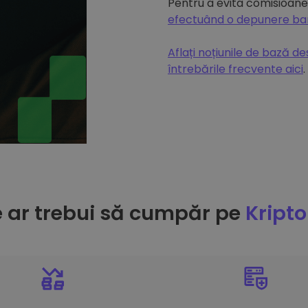
Pentru a evita comisioanel
efectuând o depunere b
Aflați noțiunile de bază d
întrebările frecvente aici
.
e ar trebui să cumpăr pe
Kript