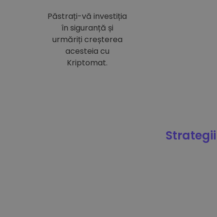
Păstrați-vă investiția
în siguranță și
urmăriți creșterea
acesteia cu
Kriptomat.
Strategii