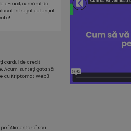
 de e-mail, numărul de
eblocat întregul potențial
nute!
i cardul de credit
e. Acum, sunteți gata să
de cu Kriptomat Web3
c pe "Alimentare" sau