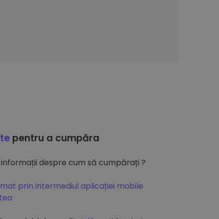
ate
pentru a cumpăra
 informații despre cum să cumpărați ?
mat prin intermediul aplicației mobile
atea