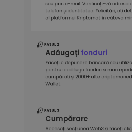
sau prin e-mail. Verificați-vă adresa
Explorator de investiții
telefon și identitatea. Felicitări, ați d
Găsește-ți strategia cripto
al platformei Kriptomat în câteva mi
PASUL 2
Adăugați
fonduri
Faceți o depunere bancară sau utilizaț
pentru a adăuga fonduri și mai reped
cumpărați și 2000+ alte criptomone
Wallet.
PASUL 3
Cumpărare
Accesați secțiunea Web3 și faceți cli