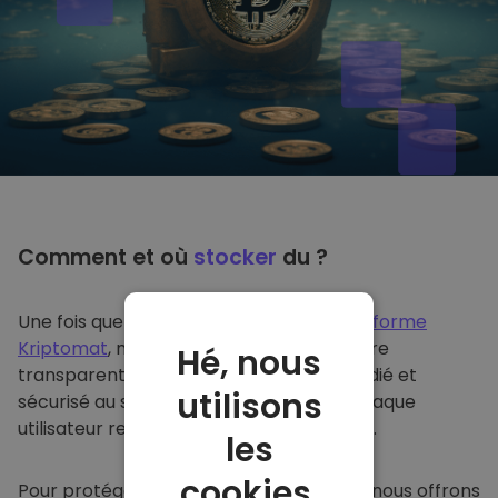
Comment et où
stocker
du ?
Une fois que vous achetez du sur
la plateforme
Kriptomat
, nous le transférons de manière
Hé, nous
transparente dans votre portefeuille dédié et
utilisons
sécurisé au sein de notre plateforme. Chaque
utilisateur reçoit un portefeuille individuel.
les
cookies.
Pour protéger nos clients et leurs fonds, nous offrons