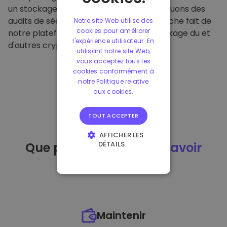
un stockage hors ligne sécurisé et effectuons des
audits de sécurité réguliers. Cette approche fait de
Notre site Web utilise des
cookies pour améliorer
notre plateforme un refuge pour le stockage du et
l'expérience utilisateur. En
d'autres crypto-monnaies.
utilisant notre site Web,
vous acceptez tous les
cookies conformément à
notre Politique relative
aux cookies.
TOUT ACCEPTER
AFFICHER LES
DÉTAILS
Que puis-je faire
après avoir
STRICTEMENT
acheté
du ?
NÉCESSAIRES
PERFORMANCE
CIBLAGE
Maintenir
FONCTIONNALITÉ