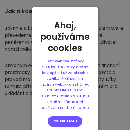
Jak a kde
ukládat
Ahoj,
Jakmile si koupíte na
Kriptomatu
, bezproblémově jej
používáme
převedeme do vaší vyhrazené a bezpečné
peněženky v rámci naší platformy. Každý uživatel
cookies
obdrží individuální peněženku.
Tyto webové stránky
Abychom ochránili naše zákazníky a jejich finanční
používají soubory cookie
prostředky, nabízíme bezpečné offline úložiště a
ke zlepšení uživatelského
provádíme pravidelné bezpečnostní audity. Díky
zážitku. Používáním
našich webových stránek
tomuto přístupu je naše platforma útočištěm pro
souhlasíte se všemi
ukládání a dalších kryptoměn.
soubory cookie v souladu
s našimi zásadami
používání souborů cookie.
VŠE PŘIJMOUT