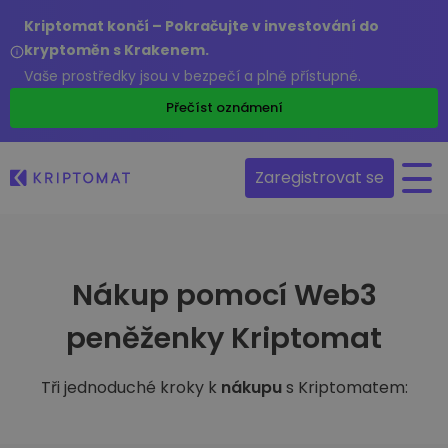
Kriptomat končí – Pokračujte v investování do
kryptoměn s Krakenem.
Vaše prostředky jsou v bezpečí a plně přístupné.
Přečíst oznámení
Zaregistrovat se
Nákup pomocí Web3
peněženky Kriptomat
Tři jednoduché kroky k
nákupu
s Kriptomatem: