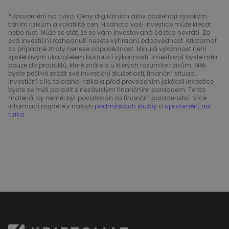
*Upozornění na riziko: Ceny digitálních aktiv podléhají vysokým
tržním rizikům a volatilitě cen. Hodnota vaší investice může klesat
nebo růst. Může se stát, že se vám investovaná částka nevrátí. Za
svá investiční rozhodnutí nesete výhradní odpovědnost. Kriptomat
za případné ztráty nenese odpovědnost. Minulá výkonnost není
spolehlivým ukazatelem budoucí výkonnosti. Investovat byste měli
pouze do produktů, které znáte a u kterých rozumíte rizikům. Měli
byste pečlivě zvážit své investiční zkušenosti, finanční situaci,
investiční cíle, toleranci rizika a před provedením jakékoli investice
byste se měli poradit s nezávislým finančním poradcem. Tento
materiál by neměl být považován za finanční poradenství. Více
informací najdete v našich
podmínkách služby
a
upozornění na
rizika
.