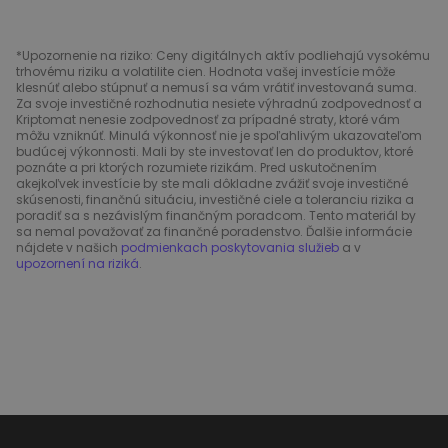
*Upozornenie na riziko: Ceny digitálnych aktív podliehajú vysokému
trhovému riziku a volatilite cien. Hodnota vašej investície môže
klesnúť alebo stúpnuť a nemusí sa vám vrátiť investovaná suma.
Za svoje investičné rozhodnutia nesiete výhradnú zodpovednosť a
Kriptomat nenesie zodpovednosť za prípadné straty, ktoré vám
môžu vzniknúť. Minulá výkonnosť nie je spoľahlivým ukazovateľom
budúcej výkonnosti. Mali by ste investovať len do produktov, ktoré
poznáte a pri ktorých rozumiete rizikám. Pred uskutočnením
akejkoľvek investície by ste mali dôkladne zvážiť svoje investičné
skúsenosti, finančnú situáciu, investičné ciele a toleranciu rizika a
poradiť sa s nezávislým finančným poradcom. Tento materiál by
sa nemal považovať za finančné poradenstvo. Ďalšie informácie
nájdete v našich
podmienkach poskytovania služieb
a v
upozornení na riziká
.