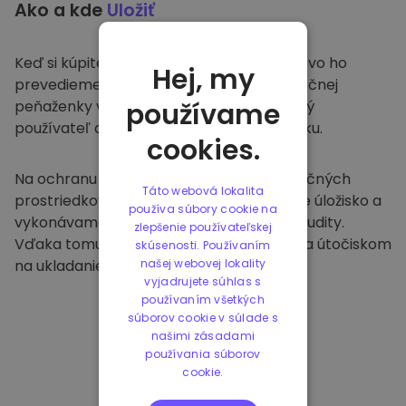
Ako a kde
Uložiť
Keď si kúpite na
Kriptomat
, bezproblémovo ho
Hej, my
prevedieme do vašej vyhradenej a bezpečnej
peňaženky v rámci našej platformy. Každý
používame
používateľ dostane individuálnu peňaženku.
cookies.
Na ochranu našich zákazníkov a ich finančných
Táto webová lokalita
prostriedkov ponúkame bezpečné offline úložisko a
používa súbory cookie na
vykonávame pravidelné bezpečnostné audity.
zlepšenie používateľskej
Vďaka tomuto prístupu je naša platforma útočiskom
skúsenosti. Používaním
na ukladanie a iných kryptomien.
našej webovej lokality
vyjadrujete súhlas s
používaním všetkých
súborov cookie v súlade s
našimi zásadami
používania súborov
cookie.