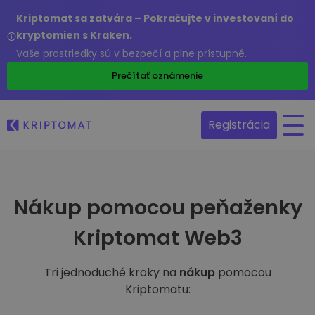
Kriptomat sa zatvára – Pokračujte v investovaní do
kryptomien s Kraken.
Vaše prostriedky sú v bezpečí a plne prístupné.
Prečítať oznámenie
Registrácia
Nákup pomocou peňaženky
Kriptomat Web3
Tri jednoduché kroky na
nákup
pomocou
Kriptomatu: