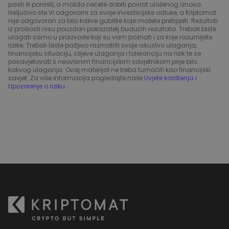
pasti ili porasti, a možda nećete dobiti povrat uloženog iznosa.
Isključivo ste Vi odgovorni za svoje investicijske odluke, a Kriptomat
nije odgovoran za bilo kakve gubitke koje možete pretrpjeti. Rezultati
iz prošlosti nisu pouzdan pokazatelj budućih rezultata. Trebali biste
ulagati samo u proizvode koji su vam poznati i za koje razumijete
rizike. Trebali biste pažljivo razmotriti svoje iskustvo ulaganja,
financijsku situaciju, ciljeve ulaganja i toleranciju na rizik te se
posavjetovati s neovisnim financijskim savjetnikom prije bilo
kakvog ulaganja. Ovaj materijal ne treba tumačiti kao financijski
savjet. Za više informacija pogledajte naše
Uvjete korištenja
i
Upozorenje o riziku
.