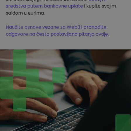
sredstva putem bankovne uplate
i kupite svojim
saldom u eurima.
Naučite osnove vezane za Web3 i pronađite
odgovore na često postavljana pitanja ovdje
.