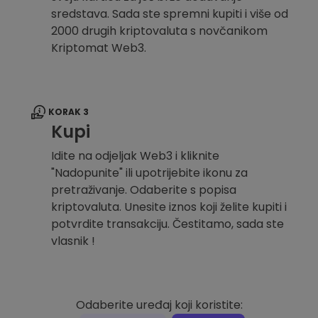
sredstava. Sada ste spremni kupiti i više od
2000 drugih kriptovaluta s novčanikom
Kriptomat Web3.
KORAK 3
Kupi
Idite na odjeljak Web3 i kliknite
"Nadopunite" ili upotrijebite ikonu za
pretraživanje. Odaberite s popisa
kriptovaluta. Unesite iznos koji želite kupiti i
potvrdite transakciju. Čestitamo, sada ste
vlasnik !
Odaberite uređaj koji koristite: