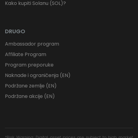
Kako kupiti Solanu (SOL)?
DRUGO
Ambassador program
Affiliate Program
Program preporuke
Naknade i ograničenja (EN)
Podržane zemlje (EN)
Podržane akcije (EN)
*Risk Warning: Digital asset prices are subject to high market