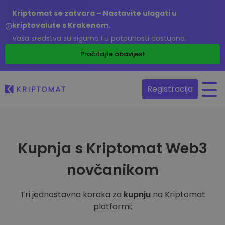
Kriptomat se zatvara – Nastavite ulagati u
kriptovalute s Krakenom.
Vaša sredstva su sigurna i u potpunosti dostupna.
Pročitajte obavijest
Registracija
Kupnja s Kriptomat Web3
novčanikom
Tri jednostavna koraka za
kupnju
na Kriptomat
platformi: