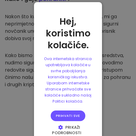
Nakon što kupite na
Kriptomat platformi
, mi ga
Hej,
neprimjetno prenosimo u vaš namjenski i sigurni
koristimo
novčanik unutar naše platforme. Svaki korisnik
dobiva svoj novčanik.
kolačiće.
Kako bismo zaštitili naše klijente i njihova sredstva,
Ova internetska stranica
nudimo sigurnu izvanmrežnu pohranu i provodimo
upotrebljava kolačiće u
redovite sigurnosne provjere. Ovakvim pristupom
svrhe poboljšanja
činimo našu platformu sigurnim mjestom za pohranu
korisničkog iskustva.
Uporabom internetske
i drugih kriptovaluta.
stranice prihvaćate sve
kolačiće sukladno našoj
Politici kolačića.
PRIHVATI SVE
PRIKAŽI
PODROBNOSTI