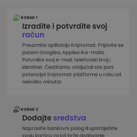
KORAK 1
Izradite i potvrdite svoj
račun
Preuzmite aplikaciju Kriptomat. Prijavite se
putem Googlea, Applea ili e-maila.
Potvrdite svoj e-mail, telefonski broj i
identitet. Čestitamo, otključali ste puni
potencijal Kriptomat platforme u roku od
nekoliko minuta!
KORAK 2
Dodajte
sredstva
Napravite bankovni polog ili upotrijebite
svoju karticu za još brže dodavanje