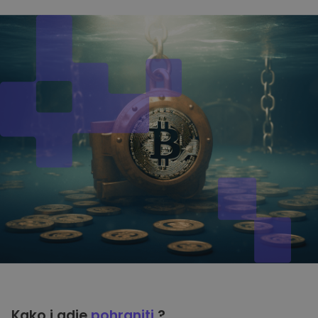
Kako i gdje
pohraniti
?