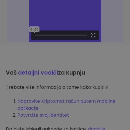
Vaš
detaljni vodiči
za kupnju
Trebate više informacija o tome kako kupiti ?
Napravite Kriptomat račun putem mobilne
aplikacije
Potvrdite svoj identitet
Da biste izbjegli naknade za kartice,
dodajte