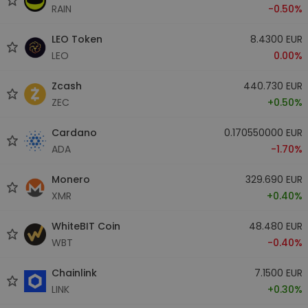
RAIN
-0.50%
LEO Token
8.4300 EUR
LEO
0.00%
Zcash
440.730 EUR
ZEC
+0.50%
Cardano
0.170550000 EUR
ADA
-1.70%
Monero
329.690 EUR
XMR
+0.40%
WhiteBIT Coin
48.480 EUR
WBT
-0.40%
Chainlink
7.1500 EUR
LINK
+0.30%