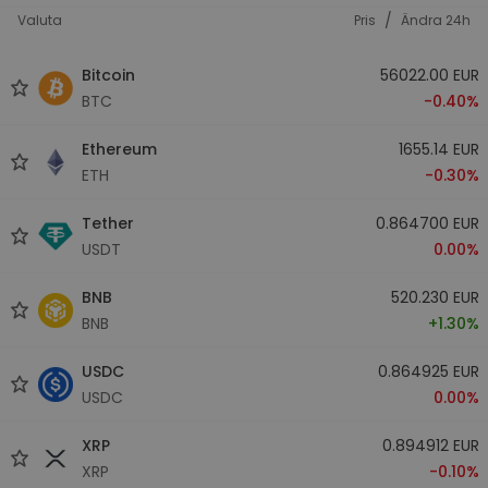
/
Valuta
Pris
Ändra 24h
Bitcoin
56022.00 EUR
BTC
-0.40%
Ethereum
1655.14 EUR
ETH
-0.30%
Tether
0.864700 EUR
USDT
0.00%
BNB
520.230 EUR
BNB
+1.30%
USDC
0.864925 EUR
USDC
0.00%
XRP
0.894912 EUR
XRP
-0.10%