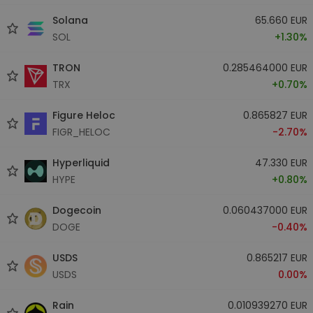
Solana
65.660 EUR
SOL
+1.30%
TRON
0.285464000 EUR
TRX
+0.70%
Figure Heloc
0.865827 EUR
FIGR_HELOC
-2.70%
Hyperliquid
47.330 EUR
HYPE
+0.80%
Dogecoin
0.060437000 EUR
DOGE
-0.40%
USDS
0.865217 EUR
USDS
0.00%
Rain
0.010939270 EUR