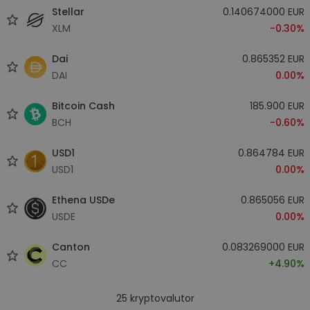
Stellar
0.140674000 EUR
XLM
-0.30%
Dai
0.865352 EUR
DAI
0.00%
Bitcoin Cash
185.900 EUR
BCH
-0.60%
USD1
0.864784 EUR
USD1
0.00%
Ethena USDe
0.865056 EUR
USDE
0.00%
Canton
0.083269000 EUR
CC
+4.90%
25
kryptovalutor