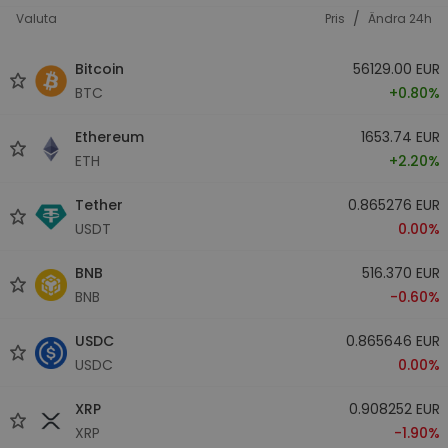
/
Valuta
Pris
Ändra 24h
Bitcoin
56129.00 EUR
BTC
+0.80%
Ethereum
1653.74 EUR
ETH
+2.20%
Tether
0.865276 EUR
USDT
0.00%
BNB
516.370 EUR
BNB
-0.60%
USDC
0.865646 EUR
USDC
0.00%
XRP
0.908252 EUR
XRP
-1.90%