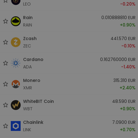
LEO
-0.20%
Rain
0.010888810 EUR
RAIN
+0.90%
Zcash
441.570 EUR
ZEC
-0.10%
Cardano
0.162760000 EUR
ADA
-1.40%
Monero
315.310 EUR
XMR
+2.40%
WhiteBIT Coin
48.590 EUR
WBT
+0.90%
Chainlink
7.0900 EUR
LINK
+0.70%