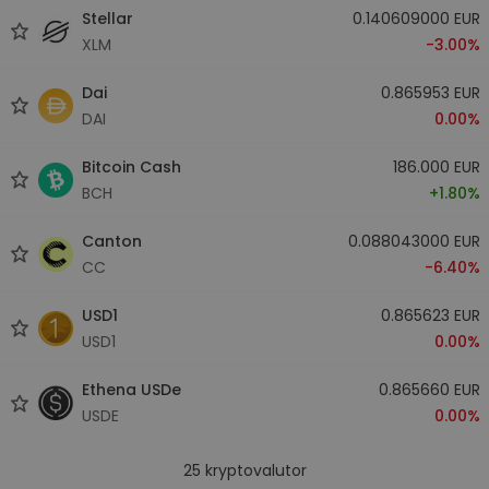
Stellar
0.140609000 EUR
XLM
-3.00%
Dai
0.865953 EUR
DAI
0.00%
Bitcoin Cash
186.000 EUR
BCH
+1.80%
Canton
0.088043000 EUR
CC
-6.40%
USD1
0.865623 EUR
USD1
0.00%
Ethena USDe
0.865660 EUR
USDE
0.00%
25
kryptovalutor