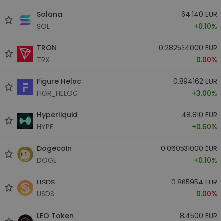
Solana
64.140 EUR
SOL
+0.10%
TRON
0.282534000 EUR
TRX
0.00%
Figure Heloc
0.894162 EUR
FIGR_HELOC
+3.00%
Hyperliquid
48.810 EUR
HYPE
+0.60%
Dogecoin
0.060531000 EUR
DOGE
+0.10%
USDS
0.865954 EUR
USDS
0.00%
LEO Token
8.4500 EUR