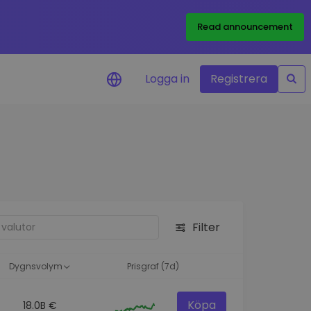
Read announcement
Logga in
Registrera
rm
eringar i realtid för dina
nt
 tillgångar
nvesteringsmöjligheter
Filter
analys
ikter för optimal
a
Dygnsvolym
Prisgraf (7d)
Köpa
18.0B €