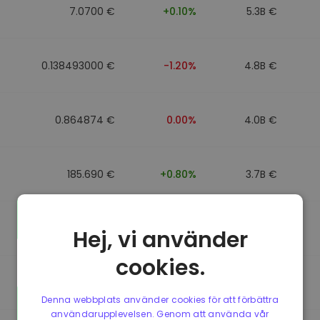
7.0700 €
+0.10%
5.3B €
0.138493000 €
-1.20%
4.8B €
0.864874 €
0.00%
4.0B €
185.690 €
+0.80%
3.7B €
0.864596 €
0.00%
3.5B €
Hej, vi använder
cookies.
0.864596 €
0.00%
3.4B €
Denna webbplats använder cookies för att förbättra
användarupplevelsen. Genom att använda vår