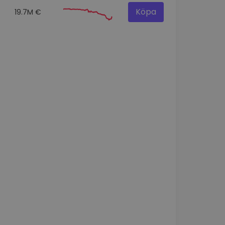
Köpa
19.7M €