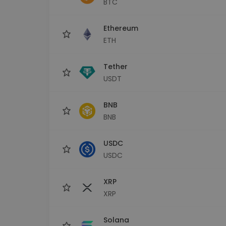
BTC
Investeringsutforskare
Hitta din kryptostrategi
Ethereum
ETH
Tether
USDT
BNB
BNB
USDC
USDC
XRP
XRP
Solana