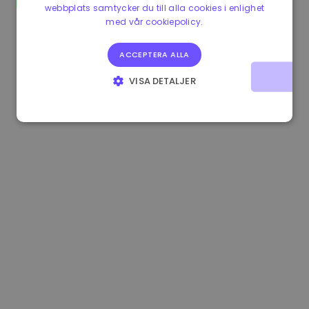
webbplats samtycker du till alla cookies i enlighet
0.080659000 €
-4.80%
3.2B €
med vår cookiepolicy.
ACCEPTERA ALLA
VISA DETALJER
STRIKT NÖDVÄNDIGT
PRESTANDA
INRIKTNING
FUNKTIONER