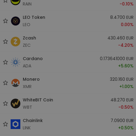
RAIN
-0.10%
LEO Token
8.4700 EUR
LEO
0.00%
Zcash
430.460 EUR
ZEC
-4.20%
Cardano
0.173641000 EUR
ADA
+5.60%
Monero
320.160 EUR
XMR
+1.00%
WhiteBIT Coin
48.270 EUR
WBT
-0.50%
Chainlink
7.0900 EUR
LINK
+0.50%