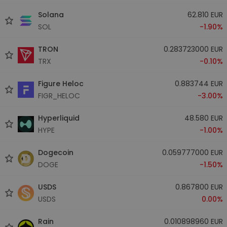
Solana
62.810 EUR
SOL
-1.90%
TRON
0.283723000 EUR
TRX
-0.10%
Figure Heloc
0.883744 EUR
FIGR_HELOC
-3.00%
Hyperliquid
48.580 EUR
HYPE
-1.00%
Dogecoin
0.059777000 EUR
DOGE
-1.50%
USDS
0.867800 EUR
USDS
0.00%
Rain
0.010898960 EUR