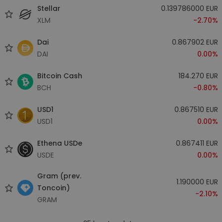
Stellar
0.139786000 EUR
XLM
-2.70%
Dai
0.867902 EUR
DAI
0.00%
Bitcoin Cash
184.270 EUR
BCH
-0.80%
USD1
0.867510 EUR
USD1
0.00%
Ethena USDe
0.867411 EUR
USDE
0.00%
Gram (prev.
1.190000 EUR
Toncoin)
-2.10%
GRAM