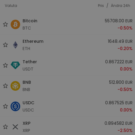
/
Valuta
Pris
Ändra 24h
Bitcoin
55708.00 EUR
BTC
-0.50%
Ethereum
1648.49 EUR
ETH
-0.20%
Tether
0.867222 EUR
USDT
0.00%
BNB
512.800 EUR
BNB
-0.50%
USDC
0.867525 EUR
USDC
0.00%
XRP
0.894582 EUR
XRP
-2.50%