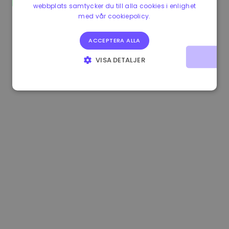
webbplats samtycker du till alla cookies i enlighet
1.160000 €
-3.00%
3.2B €
med vår cookiepolicy.
ACCEPTERA ALLA
VISA DETALJER
STRIKT NÖDVÄNDIGT
PRESTANDA
INRIKTNING
FUNKTIONER