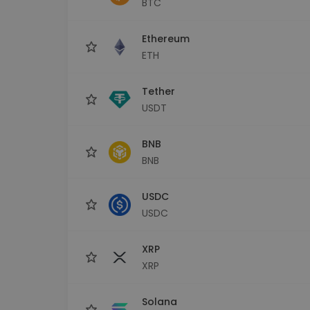
BTC
Investeringsutforskare
Hitta din kryptostrategi
Ethereum
ETH
Tether
USDT
BNB
BNB
USDC
USDC
XRP
XRP
Solana