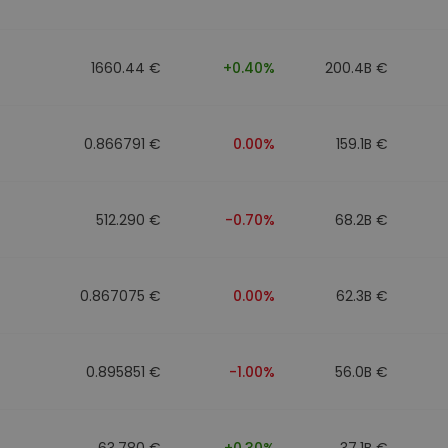
n
1660.44 €
+0.40%
200.4B €
0.866791 €
0.00%
159.1B €
512.290 €
-0.70%
68.2B €
0.867075 €
0.00%
62.3B €
0.895851 €
-1.00%
56.0B €
63.780 €
+0.30%
37.1B €