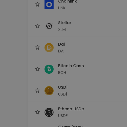
Chainlink
LINK
Stellar
XLM
Dai
DAI
Bitcoin Cash
BCH
USD1
USD1
Ethena USDe
USDE
Gram (prev.