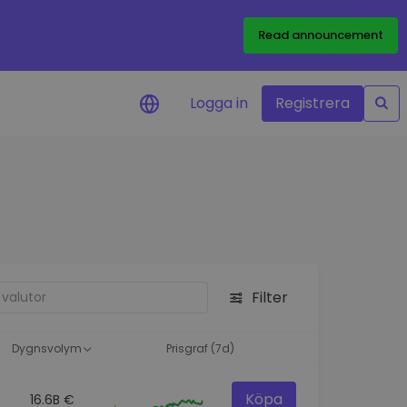
Read announcement
Logga in
Registrera
rm
eringar i realtid för dina
nt
 tillgångar
nvesteringsmöjligheter
Filter
analys
ikter för optimal
a
Dygnsvolym
Prisgraf (7d)
Köpa
16.6B €