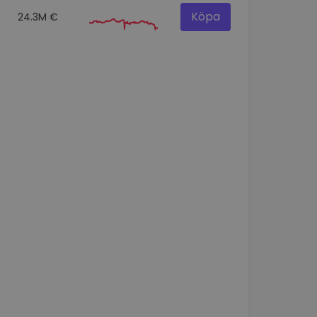
Köpa
24.3M €