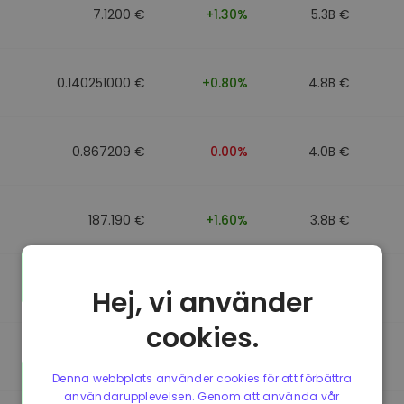
7.1200 €
+1.30%
5.3B €
0.140251000 €
+0.80%
4.8B €
0.867209 €
0.00%
4.0B €
187.190 €
+1.60%
3.8B €
0.867184 €
0.00%
3.5B €
Hej, vi använder
cookies.
0.867107 €
0.00%
3.4B €
Denna webbplats använder cookies för att förbättra
användarupplevelsen. Genom att använda vår