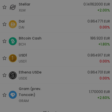
Stellar
0.141162000 EUR
XLM
+2.00%
Dai
0.864771 EUR
DAI
0.00%
Bitcoin Cash
186.920 EUR
BCH
+1.80%
USD1
0.864917 EUR
USD1
0.00%
Ethena USDe
0.864701 EUR
USDE
0.00%
Gram (prev.
1.170000 EUR
Toncoin)
+2.60%
GRAM