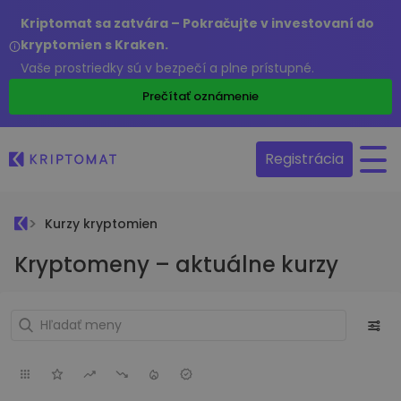
Kriptomat sa zatvára – Pokračujte v investovaní do
kryptomien s Kraken.
Vaše prostriedky sú v bezpečí a plne prístupné.
Prečítať oznámenie
Registrácia
Kurzy kryptomien
Kryptomeny – aktuálne kurzy