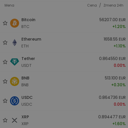
/
Mena
Cena
Zmena 24h
Bitcoin
56207.00 EUR
BTC
+1.20%
Ethereum
1658.55 EUR
ETH
+1.10%
Tether
0.864550 EUR
USDT
0.00%
BNB
513.100 EUR
BNB
+0.30%
USDC
0.864736 EUR
USDC
0.00%
XRP
0.894477 EUR
XRP
+1.60%