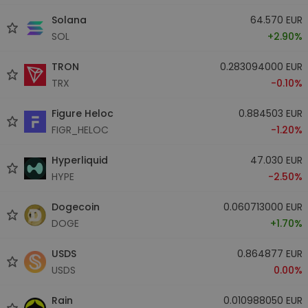
Solana
64.570 EUR
SOL
+2.90%
TRON
0.283094000 EUR
TRX
-0.10%
Figure Heloc
0.884503 EUR
FIGR_HELOC
-1.20%
Hyperliquid
47.030 EUR
HYPE
-2.50%
Dogecoin
0.060713000 EUR
DOGE
+1.70%
USDS
0.864877 EUR
USDS
0.00%
Rain
0.010988050 EUR