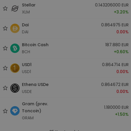
Stellar
0.143206000 EUR
XLM
+3.20%
Dai
0.864975 EUR
DAI
0.00%
Bitcoin Cash
187.880 EUR
BCH
+0.60%
USD1
0.864714 EUR
USD1
0.00%
Ethena USDe
0.864672 EUR
USDE
0.00%
Gram (prev.
1.180000 EUR
Toncoin)
+1.50%
GRAM