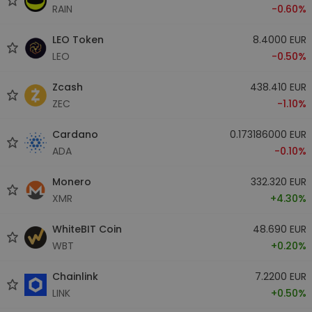
RAIN
-0.60%
LEO Token
8.4000 EUR
LEO
-0.50%
Zcash
438.410 EUR
ZEC
-1.10%
Cardano
0.173186000 EUR
ADA
-0.10%
Monero
332.320 EUR
XMR
+4.30%
WhiteBIT Coin
48.690 EUR
WBT
+0.20%
Chainlink
7.2200 EUR
LINK
+0.50%