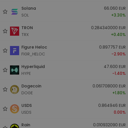
Solana
66.060 EUR
SOL
+3.30%
TRON
0.284340000 EUR
TRX
+0.40%
Figure Heloc
0.897757 EUR
FIGR_HELOC
-2.90%
Hyperliquid
47.600 EUR
HYPE
-1.40%
Dogecoin
0.061708000 EUR
DOGE
+1.80%
USDS
0.864946 EUR
USDS
0.00%
Rain
0.010932090 EUR