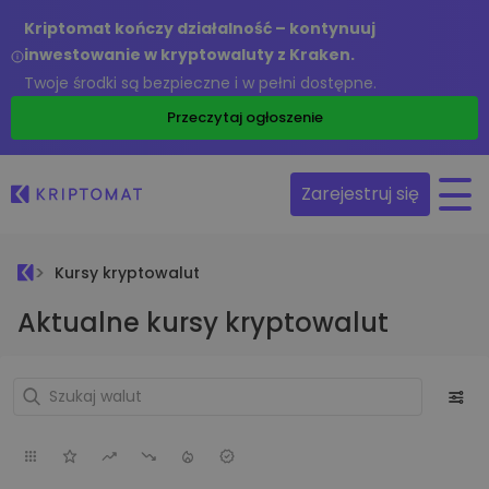
Kriptomat kończy działalność – kontynuuj
inwestowanie w kryptowaluty z Kraken.
Twoje środki są bezpieczne i w pełni dostępne.
Przeczytaj ogłoszenie
Zarejestruj się
Kursy kryptowalut
Aktualne kursy kryptowalut