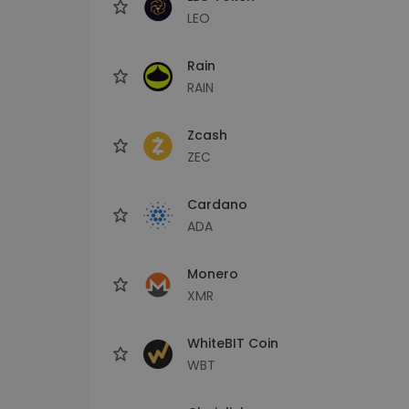
LEO
Rain
RAIN
Zcash
ZEC
Cardano
ADA
Monero
XMR
WhiteBIT Coin
WBT