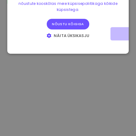
nõustute kooskõlas meie küpsisepoliitikaga kõikide
0.865673 €
-0.10%
3.4B €
küpsistega.
NÕUSTU KÕIGIGA
NÄITA ÜKSIKASJU
HÄDAVAJALIKUD KÜPSISED
JÕUDLUSKÜPSISED
REKLAAMKÜPSISED
FUNKTSIONAALSED KÜPSISED