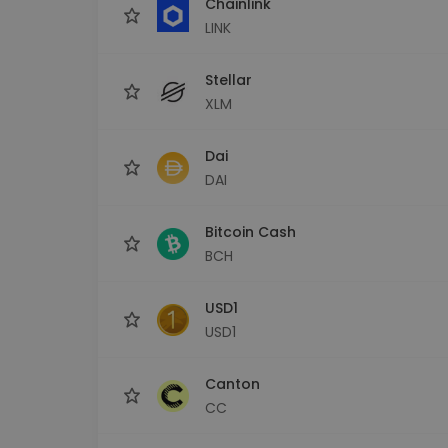
Chainlink
LINK
Stellar
XLM
Dai
DAI
Bitcoin Cash
BCH
USD1
USD1
Canton
CC