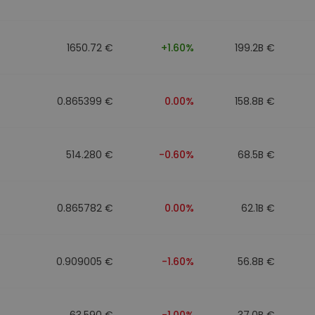
1650.72 €
+1.60%
199.2B €
0.865399 €
0.00%
158.8B €
514.280 €
-0.60%
68.5B €
0.865782 €
0.00%
62.1B €
0.909005 €
-1.60%
56.8B €
63.590 €
-1.00%
37.0B €