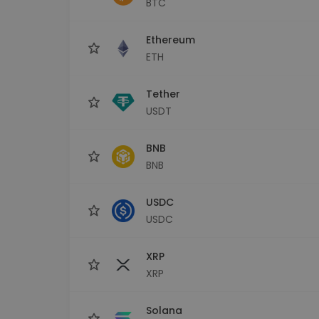
BTC
Investeeringute uuring
Leia oma krüptostrateegia
Ethereum
ETH
Tether
USDT
BNB
BNB
USDC
USDC
XRP
XRP
Solana