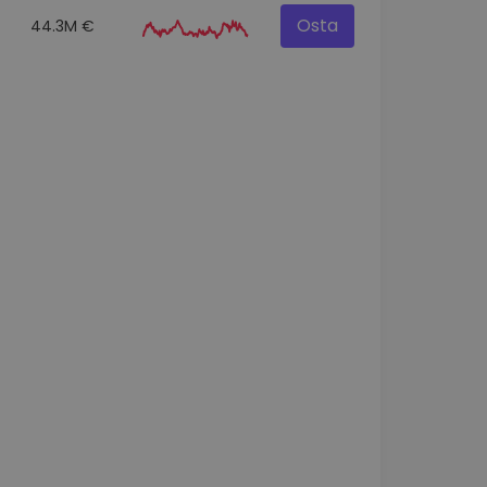
Osta
44.3M €