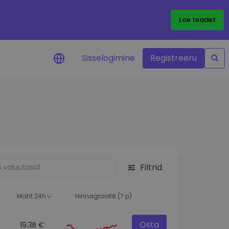
Loe teadet
Sisselogimine
Registreeru
 teie
i
Filtrid
eks
Maht 24h
Hinnagraafik (7 p)
Osta
19.3B €