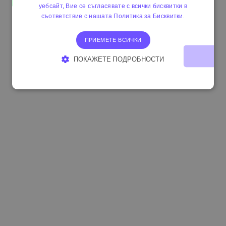
уебсайт, Вие се съгласявате с всички бисквитки в
1.170000 €
+2.60%
3.2B €
съответствие с нашата Политика за Бисквитки.
ПРИЕМЕТЕ ВСИЧКИ
ПОКАЖЕТЕ ПОДРОБНОСТИ
СТРОГО НЕОБХОДИМО
ЕФЕКТИВНОСТ
ТАРГЕТИРАНЕ
ФУНКЦИОНАЛНОСТ