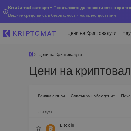
Kriptomat затваря – Продължете да инвестирате в крипт
Вашите средства са в безопасност и напълно достъпни.
Цени на Криптовалути
Нау
Цени на Криптовалути
Наско
Цени на криптовал
Послед
Купуване и продаване
Всички цени
Kripto
криптовалута
Над 300+ криптовалути
Купете 300+ криптовалу
Ако бя
Топ печеливши & губещи
...днес
Размяна на криптовал
Намерете възможности за
Всички активи
Списък за наблюдение
Пече
Над 1 000 опции за двойк
инвестиране
Интелигентни портфо
Валута
Интелигентен начин за 
в криптовалути
Bitcoin
Kriptomat Портфейл