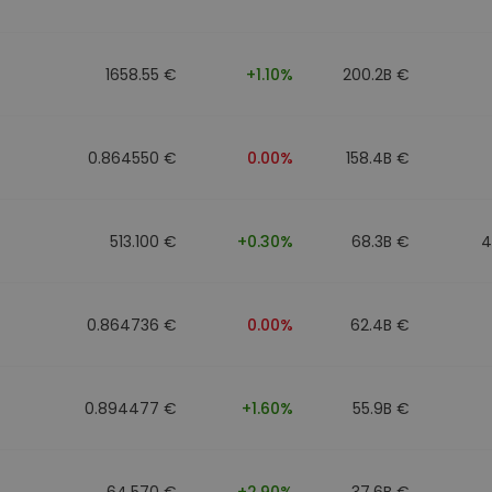
фейл за
довател
1658.55 €
+1.10%
200.2B €
ратегия
0.864550 €
0.00%
158.4B €
513.100 €
+0.30%
68.3B €
4
0.864736 €
0.00%
62.4B €
0.894477 €
+1.60%
55.9B €
64.570 €
+2.90%
37.6B €