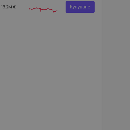
Купуване
18.2M €