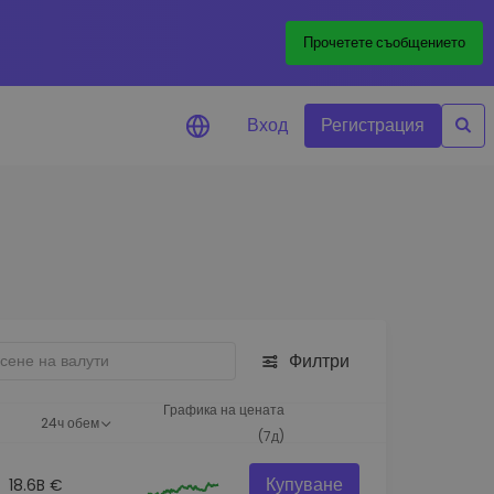
Прочетете съобщението
Вход
Регистрация
али за цените
лизации на цените на
ите ви токени в реално време
леждане на активи
йте възможности за
тиции
Филтри
из на портфолио
игентни прозрения за
Графика на цената
24ч обем
алнo изпълнение
(7д)
Купуване
18.6B €