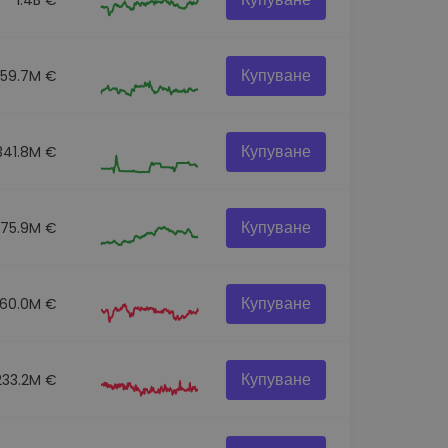
Купуване
259.7M €
Купуване
341.8M €
Купуване
275.9M €
Купуване
60.0M €
Купуване
233.2M €