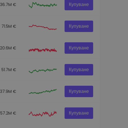
Купуване
136.7M €
Купуване
71.5M €
Купуване
120.6M €
Купуване
51.7M €
Купуване
537.9M €
Купуване
57.2M €