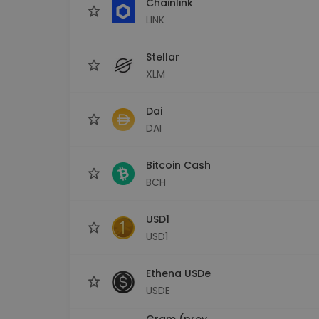
Chainlink
LINK
Stellar
XLM
Dai
DAI
Bitcoin Cash
BCH
USD1
USD1
Ethena USDe
USDE
Gram (prev.