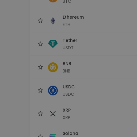
BTC
Сигурен и опростен порт
криптовалута
Ethereum
Инвестиционен изсле
Намери своята крипто ст
ETH
Tether
USDT
BNB
BNB
USDC
USDC
XRP
XRP
Solana