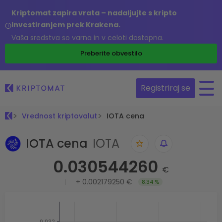
Kriptomat zapira vrata – nadaljujte s kripto
investiranjem prek Krakena.
Vaša sredstva so varna in v celoti dostopna.
Preberite obvestilo
Registriraj se
Vrednost kriptovalut
IOTA cena
IOTA cena
IOTA
0.030544260
€
+
0.002179250 €
8.34 %