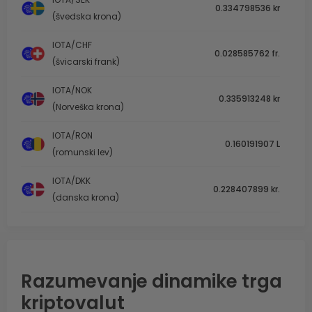
0.334798536 kr
(švedska krona)
IOTA/CHF
0.028585762 fr.
(švicarski frank)
IOTA/NOK
0.335913248 kr
(Norveška krona)
IOTA/RON
0.160191907 L
(romunski lev)
IOTA/DKK
0.228407899 kr.
(danska krona)
Razumevanje dinamike trga
kriptovalut