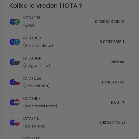
Koliko je vreden 1 IOTA ?
IOTA/EUR
0.030544260 €
(Evro)
IOTA/USD
0.035313319 $
(Ameriški dolar)
IOTA/BGN
NaN лв.
(bolgarski lev)
IOTA/CZK
0.740947 Kč
(Češka krona)
IOTA/HUF
11.091 ft
(madžarski forint)
IOTA/PLN
0.131337416 zł
(poljski zlot)
IOTA/SEK