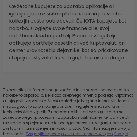
Če žetone kupujete za uporabo aplikacije ali
igranje igre, raziščite spletno stran in preverite,
koliko jih boste potrebovali. Če IOTA kupujete kot
naložbo, si oglejte svoje finančne cilje, svoj
naložbeni sklad in portfelj. Pametni vlagatelji
oblikujejo portfelje desetih ali več kriptovalut, pri
čemer uravnotežijo dejavnike, kot so pričakovane
stopnje rasti, volatilnost trga, tržna niša in drugo.
To besedilo je informativnega značaja in se ne sme obravnavati kot
naložbeno priporočilo. Ne izraža osebnega mnenja podjetja Kriptomat
ali njegovih zaposlenih. Vsaka naložba je tvegana in pretekli donosi
niso zagotovilo za prihodnje donose. Tvegajte le sredstva, ki si jih
lahko privoščite izgubiti. Z uporabo naših storitev potrjujete, da se
zavedate tveganj, povezanih z uporabo naših storitev, ter da v celoti
razumete in sprejemate našo neodgovornost za tveganja, povezana
z virtualnim premoženjem in vašo naložbo. Več informacij je na voljo
tudi v naših
Tveganjih trgovanja z virtualnim premoženjem
,
Pogojih