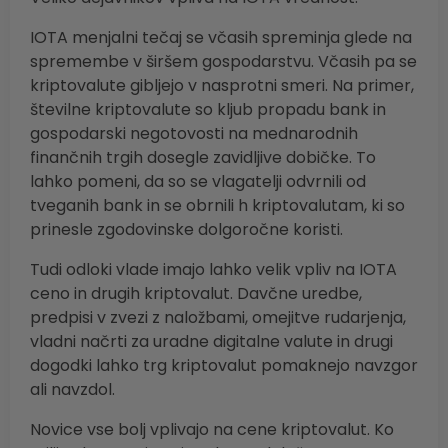
IOTA menjalni tečaj se včasih spreminja glede na
spremembe v širšem gospodarstvu. Včasih pa se
kriptovalute gibljejo v nasprotni smeri. Na primer,
številne kriptovalute so kljub propadu bank in
gospodarski negotovosti na mednarodnih
finančnih trgih dosegle zavidljive dobičke. To
lahko pomeni, da so se vlagatelji odvrnili od
tveganih bank in se obrnili h kriptovalutam, ki so
prinesle zgodovinske dolgoročne koristi.
Tudi odloki vlade imajo lahko velik vpliv na IOTA
ceno in drugih kriptovalut. Davčne uredbe,
predpisi v zvezi z naložbami, omejitve rudarjenja,
vladni načrti za uradne digitalne valute in drugi
dogodki lahko trg kriptovalut pomaknejo navzgor
ali navzdol.
Novice vse bolj vplivajo na cene kriptovalut. Ko