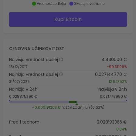
Vrednost portfelja
Skupaj investirano
Kupi Bitcoin
CENOVNA UČINKOVITOST
Najvišja vrednost doslej
4.430000 €
18/12/2017
-99.31109%
Najnižja vrednost doslej
0.027144770 €
31/07/2026
12.52352%
Najnižja v 24h
Najvišja v 24h
0.028875390 €
0.031779990 €
+0.000191203 €
rast v zadnji uri (0.63%)
Pred 1 tednom
0.028193365 €
8.34%