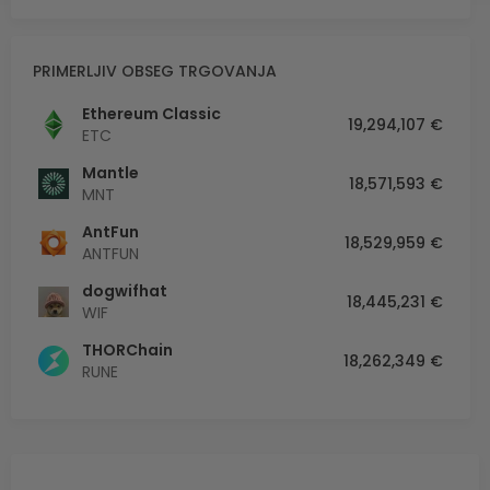
PRIMERLJIV OBSEG TRGOVANJA
Ethereum Classic
19,294,107 €
ETC
Mantle
18,571,593 €
MNT
AntFun
18,529,959 €
ANTFUN
dogwifhat
18,445,231 €
WIF
THORChain
18,262,349 €
RUNE