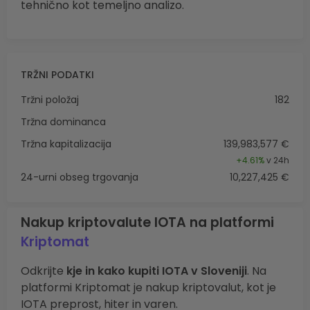
tehnično kot temeljno analizo.
TRŽNI PODATKI
Tržni položaj
182
Tržna dominanca
Tržna kapitalizacija
139,983,577 €
+
4.61%
v 24h
24-urni obseg trgovanja
10,227,425 €
Nakup kriptovalute IOTA na platformi
Kriptomat
Odkrijte
kje in kako kupiti IOTA v Sloveniji
. Na
platformi Kriptomat je nakup kriptovalut, kot je
IOTA preprost, hiter in varen.