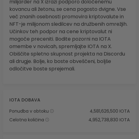
milijarder na X izrazi podporo določenemu
kovancu ali žetonu, se cena pogosto dvigne. Vse
več znanih osebnosti promovira kriptovalute in
NFT-je milijonom sledilcev na družbenih omrežjih.
Učinkov teh podpor na cene kriptovalut ni
mogoče preceniti. Bodite pozorni na IOTA
omembe v novicah, spremljajte IOTA na X.
Obiščite spletno skupnost projekta na Discordu
ali drugje. Bolje, ko boste obveščeni, boljše
odločitve boste sprejemali.
IOTA DOBAVA
Ponudba v obtoku
4,581,626,500 IOTA
Celotna količina
4,952,738,830 IOTA