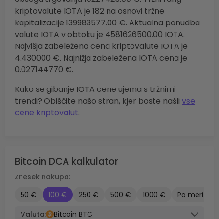
kriptovalute IOTA je 182 na osnovi tržne
kapitalizacije 139983577.00 €. Aktualna ponudba
valute IOTA v obtoku je 4581626500.00 IOTA.
Najvišja zabeležena cena kriptovalute IOTA je
4.430000 €. Najnižja zabeležena IOTA cena je
0.027144770 €.
Kako se gibanje IOTA cene ujema s tržnimi
trendi? Obiščite našo stran, kjer boste našli
vse
cene kriptovalut
.
Bitcoin DCA kalkulator
Znesek nakupa:
50 €
100 €
250 €
500 €
1000 €
Po meri
Valuta:
Bitcoin BTC