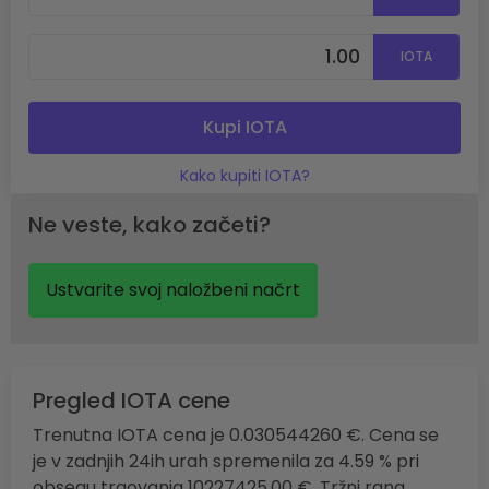
IOTA
Kupi IOTA
Kako kupiti IOTA?
Ne veste, kako začeti?
Ustvarite svoj naložbeni načrt
Pregled IOTA cene
Trenutna IOTA cena je 0.030544260 €. Cena se
je v zadnjih 24ih urah spremenila za 4.59 % pri
obsegu trgovanja 10227425.00 €. Tržni rang