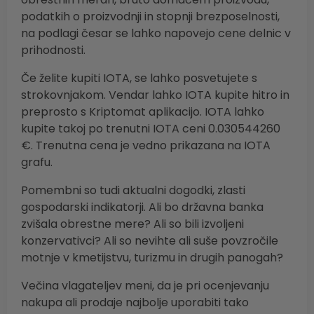
podatkih o proizvodnji in stopnji brezposelnosti,
na podlagi česar se lahko napovejo cene delnic v
prihodnosti.
Če želite kupiti IOTA, se lahko posvetujete s
strokovnjakom. Vendar lahko IOTA kupite hitro in
preprosto s Kriptomat aplikacijo. IOTA lahko
kupite takoj po trenutni IOTA ceni 0.030544260
€. Trenutna cena je vedno prikazana na IOTA
grafu.
Pomembni so tudi aktualni dogodki, zlasti
gospodarski indikatorji. Ali bo državna banka
zvišala obrestne mere? Ali so bili izvoljeni
konzervativci? Ali so nevihte ali suše povzročile
motnje v kmetijstvu, turizmu in drugih panogah?
Večina vlagateljev meni, da je pri ocenjevanju
nakupa ali prodaje najbolje uporabiti tako