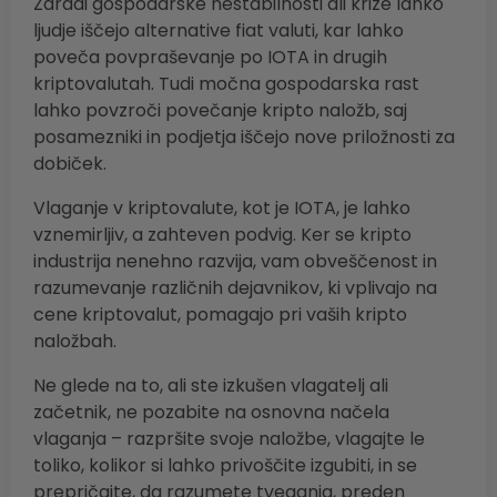
Zaradi gospodarske nestabilnosti ali krize lahko
ljudje iščejo alternative fiat valuti, kar lahko
poveča povpraševanje po IOTA in drugih
kriptovalutah. Tudi močna gospodarska rast
lahko povzroči povečanje kripto naložb, saj
posamezniki in podjetja iščejo nove priložnosti za
dobiček.
Vlaganje v kriptovalute, kot je IOTA, je lahko
vznemirljiv, a zahteven podvig. Ker se kripto
industrija nenehno razvija, vam obveščenost in
razumevanje različnih dejavnikov, ki vplivajo na
cene kriptovalut, pomagajo pri vaših kripto
naložbah.
Ne glede na to, ali ste izkušen vlagatelj ali
začetnik, ne pozabite na osnovna načela
vlaganja – razpršite svoje naložbe, vlagajte le
toliko, kolikor si lahko privoščite izgubiti, in se
prepričajte, da razumete tveganja, preden