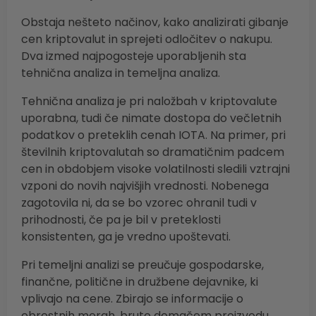
Obstaja nešteto načinov, kako analizirati gibanje
cen kriptovalut in sprejeti odločitev o nakupu.
Dva izmed najpogosteje uporabljenih sta
tehnična analiza in temeljna analiza.
Tehnična analiza je pri naložbah v kriptovalute
uporabna, tudi če nimate dostopa do večletnih
podatkov o preteklih cenah IOTA. Na primer, pri
številnih kriptovalutah so dramatičnim padcem
cen in obdobjem visoke volatilnosti sledili vztrajni
vzponi do novih najvišjih vrednosti. Nobenega
zagotovila ni, da se bo vzorec ohranil tudi v
prihodnosti, če pa je bil v preteklosti
konsistenten, ga je vredno upoštevati.
Pri temeljni analizi se preučuje gospodarske,
finančne, politične in družbene dejavnike, ki
vplivajo na cene. Zbirajo se informacije o
obrestnih merah, bruto domačem proizvodu,