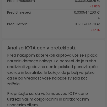
Pred 1 mesecem
0.033500825 €
-8.83%
Pred 6 meseci
0.030544260 €
%
Pred 1 letom
0.173647470 €
-82.41%
Analiza IOTA cen v preteklosti.
Pred nakupom katerekoli kriptovalute se splača
narediti domačo nalogo. To pomeni, da je treba
analizirati zgodovino cen in poiskati ponavljajoče
vzorce in kazalnike, ki kažejo, da je bolj verjetno,
da se bo vrednost vaše naložbe zvišala kot
znižala.
Prepričajte se, da vaša napoved IOTA cene
ustreza vašim dolgoročnim in kratkoročnim
finančnim ciljem.