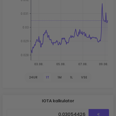
24UR
1T
1M
1L
VSE
IOTA kalkulator
€