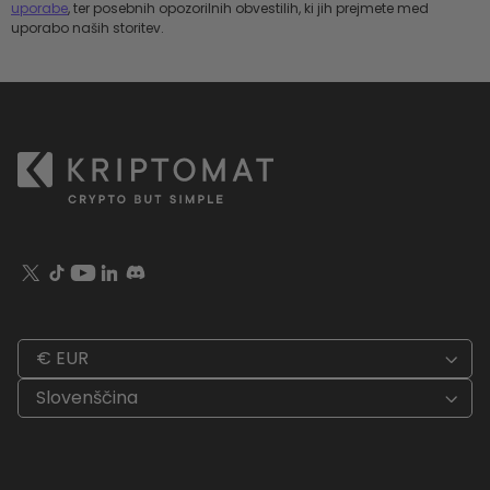
uporabe
, ter posebnih opozorilnih obvestilih, ki jih prejmete med
uporabo naših storitev.
€ EUR
Slovenščina