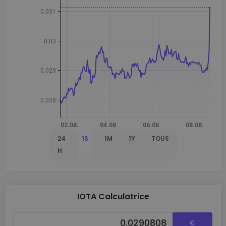
24
1S
1M
1Y
TOUS
H
IOTA Calculatrice
€