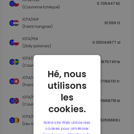
0.705447 Kč
(Couronne tchèque)
IOTA/HUF
10.559 ft
(Forint hongrois)
IOTA/PLN
0.125044677 zł
(Zloty polonais)
IOTA/SEK
0.318757411 kr
(Couronne suédoise)
Hé, nous
IOTA/CHF
0.027166731 fr.
utilisons
(Franc suisse)
les
IOTA/NOK
0.319818715 kr
(Couronne norvégienne)
cookies.
IOTA/RON
0.152516669 L
Notre site Web utilise des
(Leu roumain)
cookies pour améliorer