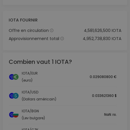
IOTA FOURNIR
Offre en circulation
4,581,626,500 IOTA
Approvisionnement total
4,952,738,830 IOTA
Combien vaut 1 IOTA?
IOTA/EUR
0.029080800 €
(euro)
IOTA/USD
0.033621360 $
(Dollars américain)
IOTA/BGN
NaN лв.
(Lev bulgare)
IOTA/CZK