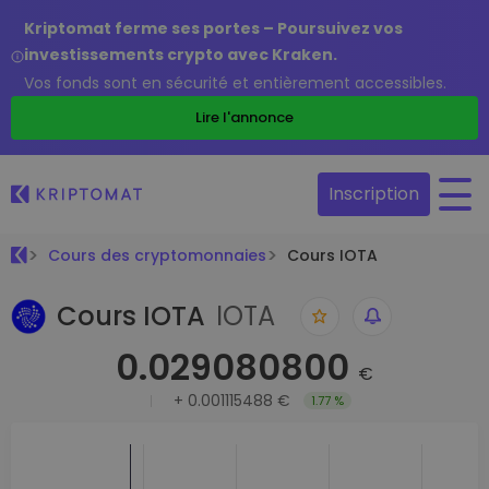
Kriptomat ferme ses portes – Poursuivez vos
investissements crypto avec Kraken.
Vos fonds sont en sécurité et entièrement accessibles.
Lire l'annonce
Inscription
Cours des cryptomonnaies
Cours IOTA
Cours IOTA
IOTA
0.029080800
€
+
0.001115488 €
1.77 %