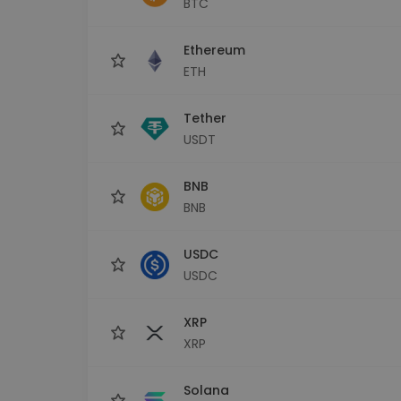
BTC
Raziskovalec naložb
Najdi svojo kripto strategijo
Ethereum
ETH
Tether
USDT
BNB
BNB
USDC
USDC
XRP
XRP
Solana