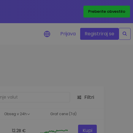
Preberite obvestilo
Prijava
Registriraj se
eni
ije o cenah vaših
ov
dstva
e priložnosti
Filtri
felja
i za optimalno
Obseg v 24h
Graf cene (7d)
Kupi
12.2B €