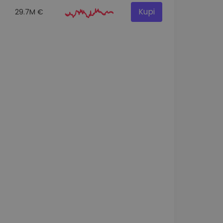
Kupi
29.7M €