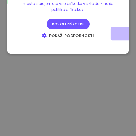
mesta sprejemate vse piškotke v skladu z našo
0.865289 €
0.00%
3.4B €
politiko piškotkov.
DOVOLI PIŠKOTKE
POKAŽI PODROBNOSTI
NUJNO POTREBNI
IZVEDBENI
CILJANJE
FUNKCIONALNOST