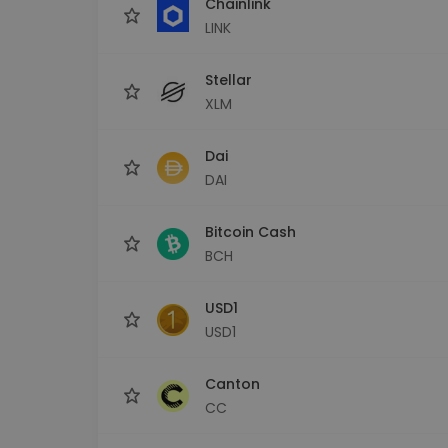
Chainlink
LINK
Stellar
XLM
Dai
DAI
Bitcoin Cash
BCH
USD1
USD1
Canton
CC