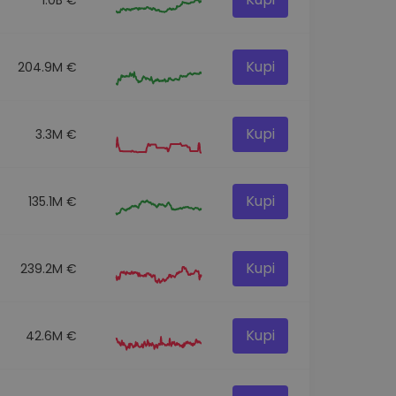
Kupi
204.9M €
Kupi
3.3M €
Kupi
135.1M €
Kupi
239.2M €
Kupi
42.6M €