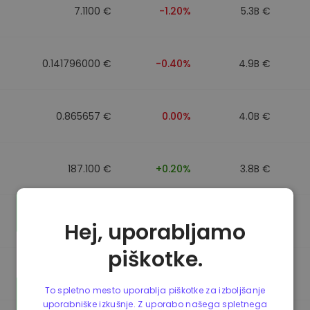
7.1100 €
-1.20%
5.3B €
0.141796000 €
-0.40%
4.9B €
0.865657 €
0.00%
4.0B €
187.100 €
+0.20%
3.8B €
0.865440 €
0.00%
3.5B €
Hej, uporabljamo
piškotke.
0.086676000 €
+5.20%
3.4B €
To spletno mesto uporablja piškotke za izboljšanje
uporabniške izkušnje. Z uporabo našega spletnega