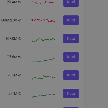
Kupi
26.4M €
Kupi
189852.00 €
Kupi
147.0M €
Kupi
115.6M €
Kupi
178.3M €
Kupi
27.1M €