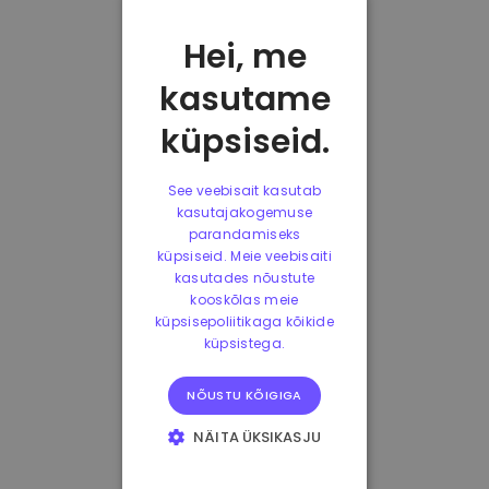
Hei, me
kasutame
küpsiseid.
See veebisait kasutab
kasutajakogemuse
parandamiseks
küpsiseid. Meie veebisaiti
kasutades nõustute
kooskõlas meie
küpsisepoliitikaga kõikide
küpsistega.
NÕUSTU KÕIGIGA
NÄITA ÜKSIKASJU
HÄDAVAJALIKUD