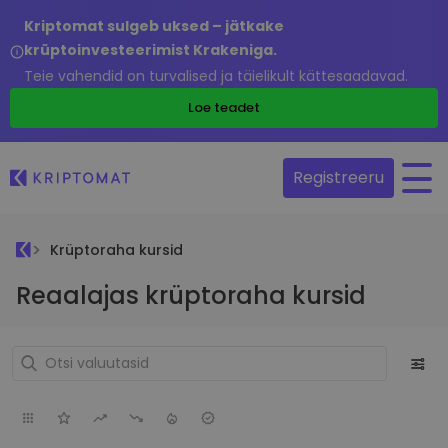
Kriptomat sulgeb uksed – jätkake
krüptoinvesteerimist Krakeniga.
Teie vahendid on turvalised ja täielikult kättesaadavad.
Loe teadet
Registreeru
Krüptoraha kursid
Reaalajas krüptoraha kursid