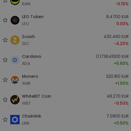
RAIN
-0.10%
LEO Token
8.4700 EUR
LEO
0.00%
Zcash
430.460 EUR
ZEC
-4.20%
Cardano
0.173641000 EUR
ADA
+5.60%
Monero
320.160 EUR
XMR
+1.00%
WhiteBIT Coin
48.270 EUR
WBT
-0.50%
Chainlink
7.0900 EUR
LINK
+0.50%