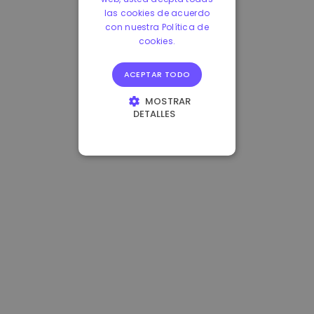
las cookies de acuerdo
con nuestra Política de
cookies.
ACEPTAR TODO
MOSTRAR
DETALLES
COOKIES
ESTRICTAMENTE
NECESARIAS
COOKIES DE
RENDIMIENTO
COOKIES DE
PREFERENCIAS
COOKIES DE
FUNCIONALIDAD