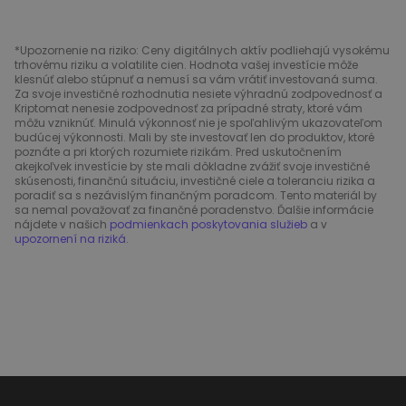
*Upozornenie na riziko: Ceny digitálnych aktív podliehajú vysokému
trhovému riziku a volatilite cien. Hodnota vašej investície môže
klesnúť alebo stúpnuť a nemusí sa vám vrátiť investovaná suma.
Za svoje investičné rozhodnutia nesiete výhradnú zodpovednosť a
Kriptomat nenesie zodpovednosť za prípadné straty, ktoré vám
môžu vzniknúť. Minulá výkonnosť nie je spoľahlivým ukazovateľom
budúcej výkonnosti. Mali by ste investovať len do produktov, ktoré
poznáte a pri ktorých rozumiete rizikám. Pred uskutočnením
akejkoľvek investície by ste mali dôkladne zvážiť svoje investičné
skúsenosti, finančnú situáciu, investičné ciele a toleranciu rizika a
poradiť sa s nezávislým finančným poradcom. Tento materiál by
sa nemal považovať za finančné poradenstvo. Ďalšie informácie
nájdete v našich
podmienkach poskytovania služieb
a v
upozornení na riziká
.