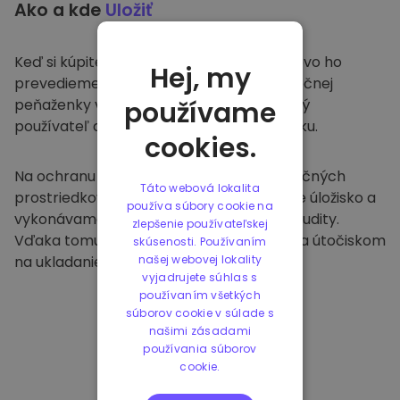
Ako a kde
Uložiť
Keď si kúpite na
Kriptomat
, bezproblémovo ho
Hej, my
prevedieme do vašej vyhradenej a bezpečnej
peňaženky v rámci našej platformy. Každý
používame
používateľ dostane individuálnu peňaženku.
cookies.
Na ochranu našich zákazníkov a ich finančných
Táto webová lokalita
prostriedkov ponúkame bezpečné offline úložisko a
používa súbory cookie na
vykonávame pravidelné bezpečnostné audity.
zlepšenie používateľskej
Vďaka tomuto prístupu je naša platforma útočiskom
skúsenosti. Používaním
na ukladanie a iných kryptomien.
našej webovej lokality
vyjadrujete súhlas s
používaním všetkých
súborov cookie v súlade s
našimi zásadami
používania súborov
cookie.