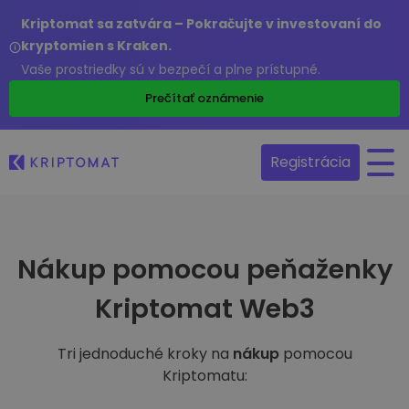
Kriptomat sa zatvára – Pokračujte v investovaní do
kryptomien s Kraken.
Vaše prostriedky sú v bezpečí a plne prístupné.
Prečítať oznámenie
Registrácia
Nákup pomocou peňaženky
Kriptomat Web3
Tri jednoduché kroky na
nákup
pomocou
Kriptomatu: