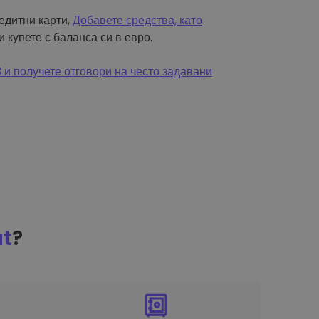
редитни карти,
Добавете средства, като
и купете с баланса си в евро.
и получете отговори на често задавани
at
?