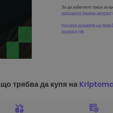
За да избегнете такси за к
направите банков депозит
Научете основите на Web3 
въпроси тук
.
що трябва да купя на
Kriptom