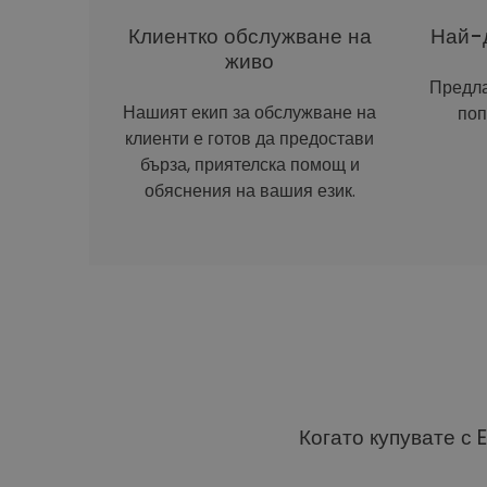
Клиентко обслужване на
Най-д
живо
Предла
Нашият екип за обслужване на
поп
клиенти е готов да предостави
бърза, приятелска помощ и
обяснения на вашия език.
Когато купувате с 