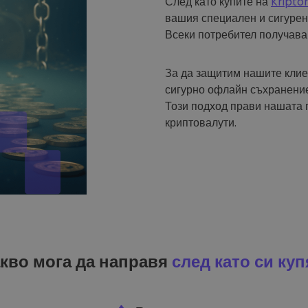
След като купите на
Kripto
вашия специален и сигурен
Всеки потребител получава
За да защитим нашите клие
сигурно офлайн съхранение
Този подход прави нашата 
криптовалути.
кво мога да направя
след като си куп