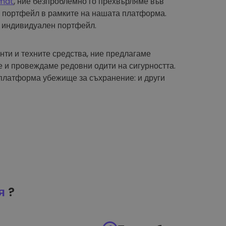
mat
, ние безпроблемно го прехвърляме във
 портфейл в рамките на нашата платформа.
 индивидуален портфейл.
нти и техните средства, ние предлагаме
 и провеждаме редовни одити на сигурността.
платформа убежище за съхранение: и други
я
?