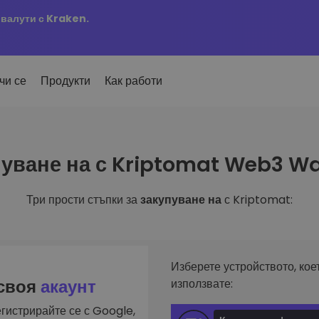
овалути с Kraken.
чи се
Продукти
Как работи
Сигн
уване на с Kriptomat Web3 Wa
ро добавени
Актуа
но добавени токени в
 на
KriptoEarn
любим
mat
Печелете награди с вашата
ти
криптовалута
Три прости стъпки за
закупуване на
с Kriptomat:
Разг
х купил за 100 €…
Откри
Трезор
 щеше да струва
ута
инвес
Спестете криптовалута за вашето
и
бъдеще
Анал
лиа
Интел
Повтаряща се печалба
Изберете устройството, кое
инвестиране
оптим
Редовно планирани инвестиции
 своя
акаунт
използвате:
(DCA)
гистрирайте се с Google,