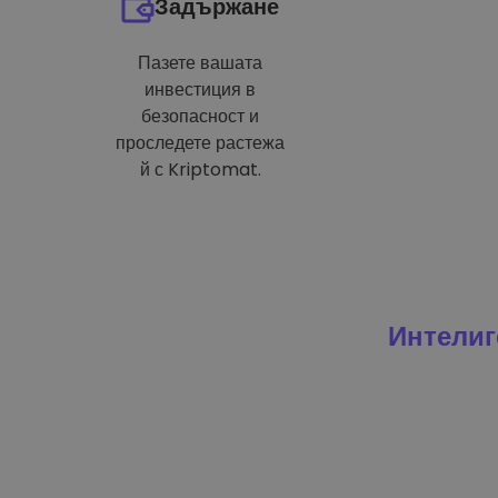
Задържане
Пазете вашата
инвестиция в
безопасност и
проследете растежа
й с Kriptomat.
Интелиг