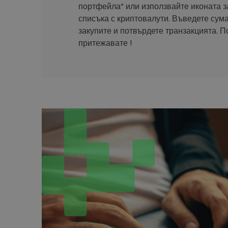
портфейла“ или използвайте иконата з
списъка с криптовалути. Въведете сума
закупите и потвърдете транзакцията. П
притежавате !