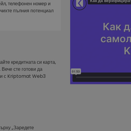
фейл за
ейл, телефонен номер и
ючихте пълния потенциал
довател
ратегия
айте кредитната си карта,
 Вече сте готови да
ути с Kriptomat Web3
върху „Заредете