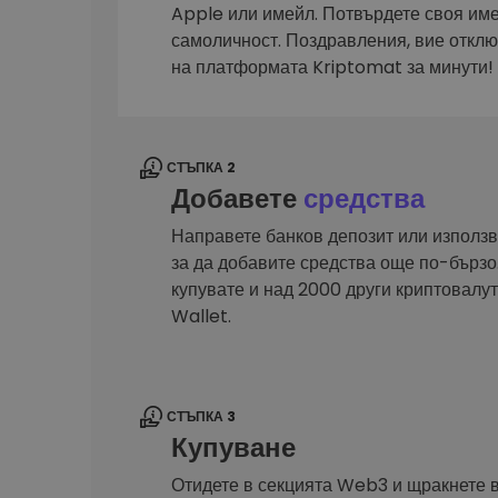
Сигурен и опростен порт
Apple или имейл. Потвърдете своя им
криптовалута
самоличност. Поздравления, вие откл
Инвестиционен изсле
на платформата Kriptomat за минути!
Намери своята крипто ст
СТЪПКА 2
Добавете
средства
Направете банков депозит или използв
за да добавите средства още по-бързо.
купувате и над 2000 други криптовал
Wallet.
СТЪПКА 3
Купуване
Отидете в секцията Web3 и щракнете 