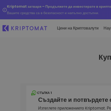
Kriptomat затваря – Продължете да инвестирате в крипт
Вашите средства са в безопасност и напълно достъпни.
Цени на Криптовалути
Нау
Куп
Наско
Послед
Купуване и продаване
Всички цени
Kripto
криптовалута
Над 300+ криптовалути
Купете 300+ криптовалу
Ако бя
Топ печеливши & губещи
...днес
Размяна на криптовал
Намерете възможности за
Над 1 000 опции за двойк
инвестиране
Интелигентни портфо
СТЪПКА 1
Интелигентен начин за 
Създайте и потвърдете
в криптовалути
Kriptomat Портфейл
Изтеглете приложението Kriptomat. Ре