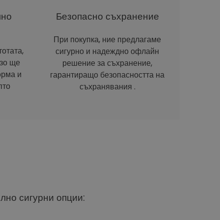
лно
Безопасно съхранение
При покупка, ние предлагаме
отата,
сигурно и надеждно офлайн
рзо ще
решение за съхранение,
орма и
гарантиращо безопасността на
пто
съхранявания .
ълно сигурни опции: