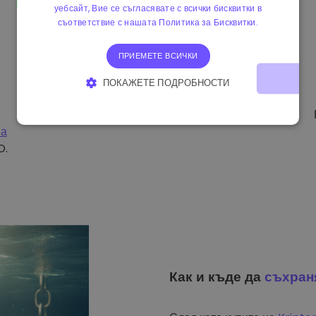
уебсайт, Вие се съгласявате с всички бисквитки в
съответствие с нашата Политика за Бисквитки.
ПРИЕМЕТЕ ВСИЧКИ
ПОКАЖЕТЕ ПОДРОБНОСТИ
СТРОГО НЕОБХОДИМО
ЕФЕКТИВНОСТ
на
ТАРГЕТИРАНЕ
ФУНКЦИОНАЛНОСТ
O.
Как и къде да
съхран