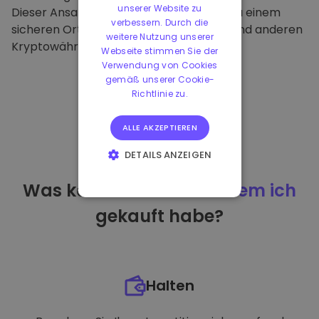
unserer Website zu
Dieser Ansatz macht unsere Plattform zu einem
verbessern. Durch die
sicheren Ort für die Aufbewahrung von und anderen
weitere Nutzung unserer
Kryptowährungen.
Webseite stimmen Sie der
Verwendung von Cookies
gemäß unserer Cookie-
Richtlinie zu.
ALLE AKZEPTIEREN
DETAILS ANZEIGEN
UNBEDINGT
Was kann ich tun
nachdem ich
ERFORDERLICH
gekauft habe?
PERFORMANCE
TARGETING
FUNKTIONALITÄT
Halten