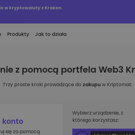
e w kryptowaluty z Kraken.
ę
Produkty
Jak to działa
KriptoEarn
Alerty c
ie z pomocą portfela Web3 K
to
nio dodane
Zdobywaj nagrody za swoje
Aktualizac
okeny dodane do Kriptomat
kryptowaluty
tokenów w 
Trzy proste kroki prowadzące do
zakupu
w Kriptomat:
śli za równowartość
Skarbiec
Przegląd
kupiłbym…
Zachowaj kryptowaluty na swoją
Odkryj moż
 byłoby to warte
przyszłość
Analiza p
Zakup Cykliczny
ie w
Inteligent
Regularnie zaplanowane
Wybierz urządzenie, z
zapewniaj
inwestycje (DCA)
e
konto
którego korzystasz:
fel
ruj się za pomocą