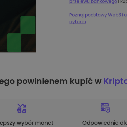
przelewu bankowego
i ku
Poznaj podstawy Web3 i u
pytania
.
ego powinienem kupić w
Krip
lepszy wybór monet
Odpowiednie dl