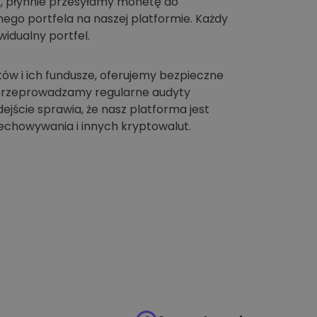
t
, płynnie przesyłamy monetę do
go portfela na naszej platformie. Każdy
idualny portfel.
tów i ich fundusze, oferujemy bezpieczne
 przeprowadzamy regularne audyty
jście sprawia, że nasz platforma jest
chowywania i innych kryptowalut.