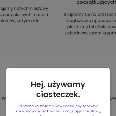
początkującyc
rujemy natychmiastowy
Skupiamy się na prostoci
up popularnych monet i
mógł szybko opanować 
okenów, w tym m.in. .
platformę i stać się p
siebie inwestorem krypto
Metody
płatności
Hej, używamy
ciasteczek.
w Kriptomat, masz dostęp do różnych i całkowi
Ta strona korzysta z plików cookie, aby zapewnić
lepszą wygodę użytkowania. Korzystając z tej strony,