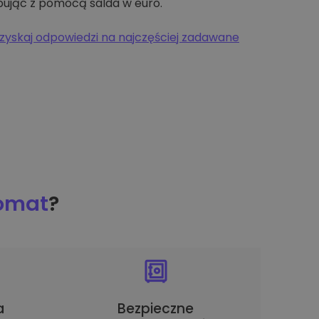
pując z pomocą salda w euro.
zyskaj odpowiedzi na najczęściej zadawane
tomat
?
a
Bezpieczne