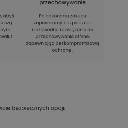
h
przechowywanie
e, abyś
Po dokonaniu zakupu
naszą
zapewniamy bezpieczne i
ewnym
niezawodne rozwiązanie do
walut.
przechowywania offline,
zapewniając bezkompromisową
ochronę .
cie bezpiecznych opcji: