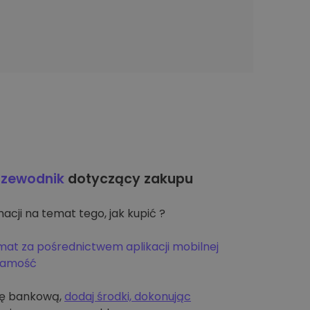
rzewodnik
dotyczący zakupu
acji na temat tego, jak kupić ?
mat za pośrednictwem aplikacji mobilnej
żsamość
tę bankową,
dodaj środki, dokonując