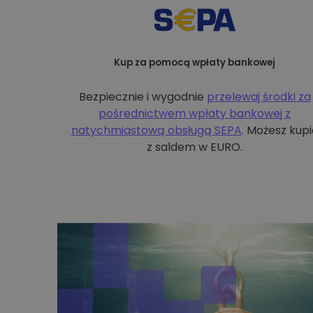
Kup za pomocą wpłaty bankowej
Bezpiecznie i wygodnie
przelewaj środki za
pośrednictwem wpłaty bankowej z
natychmiastową obsługą SEPA
. Możesz kupi
z saldem w EURO.