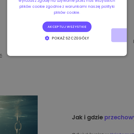
wyrażasz zgodę na używanie przez nas wszystkich
plików cookie zgodnie z warunkami naszej polityki
plików cookie.
AKCEPTUJ WSZYSTKIE
POKAŻ SZCZEGÓŁY
NIEZBĘDNE
WYDAJNOŚĆ
ć
TARGETOWANIE
FUNKCJONALNOŚĆ
Jak i gdzie
przecho