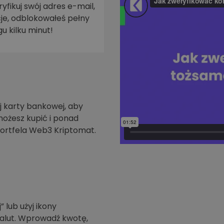
yfikuj swój adres e-mail,
je, odblokowałeś pełny
walut
u kilku minut!
 karty bankowej, aby
możesz kupić i ponad
ortfela Web3 Kriptomat.
” lub użyj ikony
walut. Wprowadź kwotę,