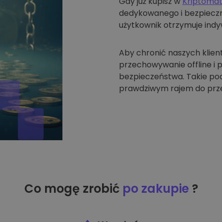
Gdy już kupisz w
Kriptoma
dedykowanego i bezpieczne
użytkownik otrzymuje indyw
Aby chronić naszych klien
przechowywanie offline i
bezpieczeństwa. Takie pode
prawdziwym rajem do prze
Co mogę zrobić
po zakupie
?