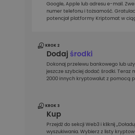
Google, Apple lub adresu e-mail. Zwer
Explorer inwestycji
numer telefonu i tożsamość. Gratulac
Znajdź swoją strategię krypto
potencjał platformy Kriptomat w ciąg
KROK 2
Dodaj
środki
Dokonaj przelewu bankowego lub użyj
jeszcze szybciej dodać środki. Teraz 
2000 innych kryptowalut z pomocą p
KROK 3
Kup
Przejdź do sekcji Web3 i kliknij „Doładuj
wyszukiwania. Wybierz z listy krypto