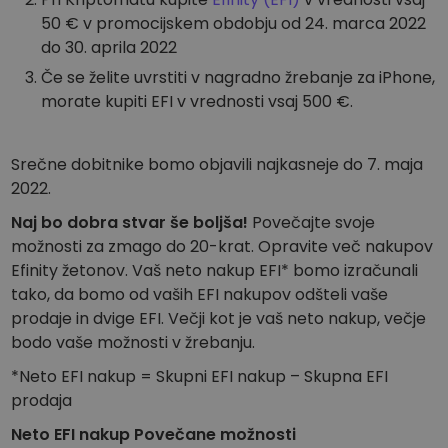
50 € v promocijskem obdobju od 24. marca 2022
do 30. aprila 2022
Če se želite uvrstiti v nagradno žrebanje za iPhone,
morate kupiti EFI v vrednosti vsaj 500 €.
Srečne dobitnike bomo objavili najkasneje do 7. maja
2022.
Naj bo dobra stvar še boljša!
Povečajte svoje
možnosti za zmago do 20-krat. Opravite več nakupov
Efinity žetonov. Vaš neto nakup EFI* bomo izračunali
tako, da bomo od vaših EFI nakupov odšteli vaše
prodaje in dvige EFI. Večji kot je vaš neto nakup, večje
bodo vaše možnosti v žrebanju.
*Neto EFI nakup = Skupni EFI nakup – Skupna EFI
prodaja
Neto EFI nakup
Povečane možnosti