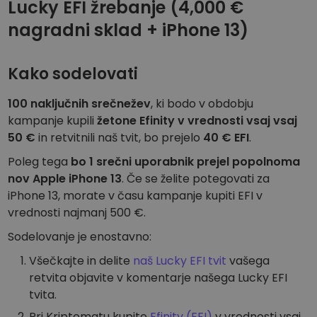
Lucky EFI žrebanje (4,000 €
Odkrijte naložbene priložnosti
nagradni sklad + iPhone 13)
Analitika portfelja
Pametni vpogledi za optimalno učinkovitost
Kako sodelovati
100 naključnih srečnežev
, ki bodo v obdobju
kampanje kupili
žetone Efinity v vrednosti vsaj vsaj
50 €
in retvitnili naš tvit, bo prejelo
40 € EFI
.
Poleg tega
bo 1 srečni uporabnik prejel popolnoma
nov Apple iPhone 13
. Če se želite potegovati za
iPhone 13, morate v času kampanje kupiti EFI v
vrednosti najmanj 500 €.
Sodelovanje je enostavno:
Všečkajte in delite
naš Lucky EFI tvit
vašega
retvita objavite v komentarje našega Lucky EFI
tvita.
Pri Kriptomatu kupite
Efinity (EFI)
v vrednosti vsaj