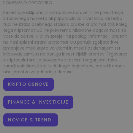
POMEMBNO OPOZORILO
Besedilo je izključno informativne narave in ne predstavlja
strokovnega nasveta ali priporočila za investicijo. Besedilo
tudi ne izraža osebnega stališča družbe Kriptomat OÜ. Poleg
tega Kriptomat OÜ ne prevzema nikakršne odgovornosti za
vaše določitve, ki bi jih sprejeli na podlagi informacij, prejetih
na naši spletni strani. Kriptomat OÜ ponuja zgolj storitve
izmenjave med kripto valutami in med fiat denarjem ter
kriptovalutami, in ne ponuja investicijskih storitev. Trgovanje
s kriptovalutami je povezano z resnim tveganjem, tako
zaradi volatilnosti kot tudi drugih dejavnikov; pretekli donosi
niso jamstvo za prihodnje donose.
KRIPTO OSNOVE
FINANCE & INVESTICIJE
NOVICE & TRENDI