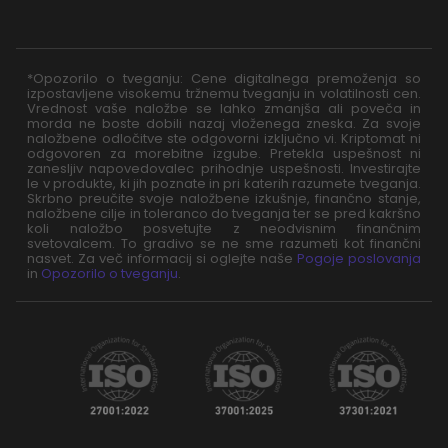
*Opozorilo o tveganju: Cene digitalnega premoženja so
izpostavljene visokemu tržnemu tveganju in volatilnosti cen.
Vrednost vaše naložbe se lahko zmanjša ali poveča in
morda ne boste dobili nazaj vloženega zneska. Za svoje
naložbene odločitve ste odgovorni izključno vi. Kriptomat ni
odgovoren za morebitne izgube. Pretekla uspešnost ni
zanesljiv napovedovalec prihodnje uspešnosti. Investirajte
le v produkte, ki jih poznate in pri katerih razumete tveganja.
Skrbno preučite svoje naložbene izkušnje, finančno stanje,
naložbene cilje in toleranco do tveganja ter se pred kakršno
koli naložbo posvetujte z neodvisnim finančnim
svetovalcem. To gradivo se ne sme razumeti kot finančni
nasvet. Za več informacij si oglejte naše
Pogoje poslovanja
in
Opozorilo o tveganju
.