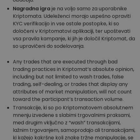
Nagradna igra
je na voljo samo za uporabnike
Kriptomata. Udeleženci morajo uspešno opraviti
KYC verifikacijo in vse ostale postopke, ki so
določeni v Kriptomatovi aplikaciji, ter upoštevati
vsa pravila kampanje, ki jih je določil Kriptomat, da
so upravičeni do sodelovanja.
Any trades that are executed through bad
trading practices in Kriptomat’s absolute opinion,
including but not limited to wash trades, false
trading, self-dealing, or trades that display any
attributes of market manipulation, will not count
toward the participant’s transaction volume.
Transakcije, ki so po Kriptomatovem absolutnem
mnenju izvedene s slabimi trgovalnimi praksami,
med drugim vključno z “wash” transakcijami,
lažnim trgovanjem, samoprodajo ali transakcijami,
ki kažejo kakršne koli znake tržne manipulacije, se