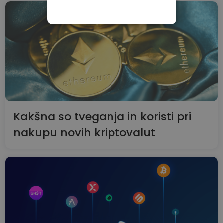
NUJNO POTREBNI
IZVEDBENI
CILJANJE
FUNKCIONALNOST
Kakšna so tveganja in koristi pri
nakupu novih kriptovalut