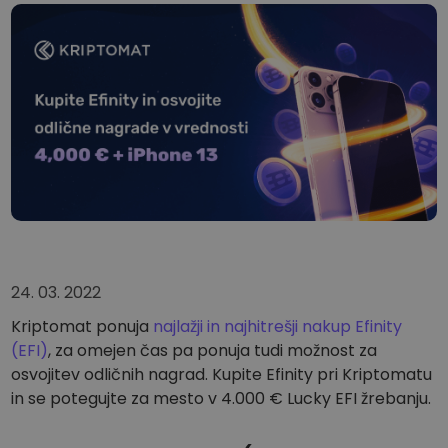
...danes bi bil vreden
Inteligentni portfelji
Pameten način vlaganja v kriptovalute
Kriptomat denarnica
Varna in enostavna kripto denarnica
Raziskovalec naložb
Najdi svojo kripto strategijo
KriptoEarn
Zaslužite nagrade s svojim kriptovalutami
Trezor
Varčujte kriptovalute za svojo prihodnost
24. 03. 2022
Ponavljajoči nakup
Kriptomat ponuja
najlažji in najhitrešji nakup Efinity
Redno načrtovane naložbe (DCA)
(EFI)
, za omejen čas pa ponuja tudi možnost za
osvojitev odličnih nagrad. Kupite Efinity pri Kriptomatu
Opozorila o ceni
Ažurne informacije o cenah vaših najljubših žetonov
in se potegujte za mesto v 4.000 € Lucky EFI žrebanju.
Raziščite sredstva