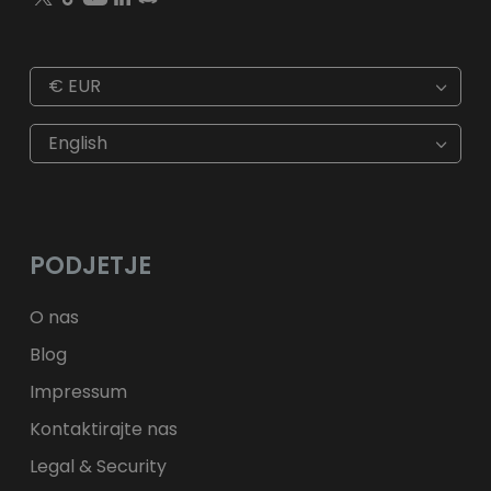
€
EUR
€
EUR
kr
SEK
English
$
USD
fr.
CHF
лв.
BGN
kr
NOK
Kč
CZK
L
RON
PODJETJE
ft
HUF
kr.
DKK
zł
PLN
O nas
Blog
Impressum
Kontaktirajte nas
Legal & Security