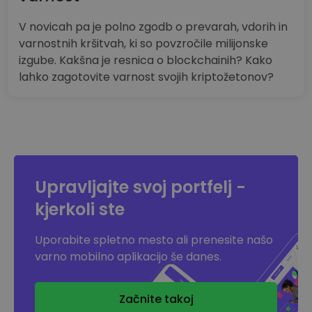
V novicah pa je polno zgodb o prevarah, vdorih in
varnostnih kršitvah, ki so povzročile milijonske
izgube. Kakšna je resnica o blockchainih? Kako
lahko zagotovite varnost svojih kriptožetonov?
Upravljajte svoj portfelj -
kjerkoli ste
Uporabite spletno mesto ali prenesite našo
varno mobilno aplikacijo še danes.
Začnite takoj