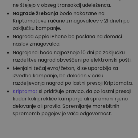
ne štejejo v obseg transakcij udeleženca.
Nagrade žrebanja
bodo nakazane na
Kriptomatove račune zmagovalcev v 21 dneh po
zaključku kampanje.
Nagrada Apple iPhone bo poslana na domači
naslov zmagovalca.
Nagrajenci bodo najpozneje 10 dni po zaključku
razdelitve nagrad obveščeni po elektronski pošti.
Menjalni tečaj evro/žeton, ki se uporablja za
izvedbo kampanje, bo določen v času
razdeljevanja nagrad po lastni presoji Kriptomata.
Kriptomat
si pridržuje pravico, da po lastni presoji
kadar koli prekliče kampanjo ali spremeni njeno
delovanje ali pravila. Spremljanje morebitnih
sprememb pogojev je vaša odgovornost.